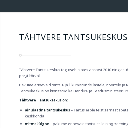
TÄHTVERE TANTSUKESKUS
Tähtvere Tantsukeskus tegutseb alates aastast 2010 ning asub
pargi kõrval.
Pakume erinevaid tantsu- ja liikumistunde lastele, noortele ja
Tantsukeskus on kinnitatud ka Haridus- ja Teadusministeerium
Tähtvere Tantsukeskus
on:
ainulaadne tantsukeskus
– Tartus ei ole teist sarnast spe
keskkonda
mitmekülgne
– pakume erinevaid tantsustiile ning treenin