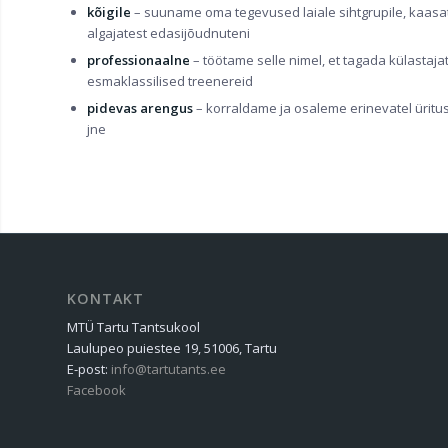
kõigile
– suuname oma tegevused laiale sihtgrupile, kaas
algajatest edasijõudnuteni
professionaalne
– töötame selle nimel, et tagada külastaja
esmaklassilised treenereid
pidevas arengus
– korraldame ja osaleme erinevatel üritust
jne
KONTAKT
MTÜ Tartu Tantsukool
Laulupeo puiestee 19, 51006, Tartu
E-post:
info@tartutants.ee
Facebook