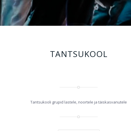
TANTSUKOOL
Tantsukooli grupid lastele, noortele ja täiskasvanutele