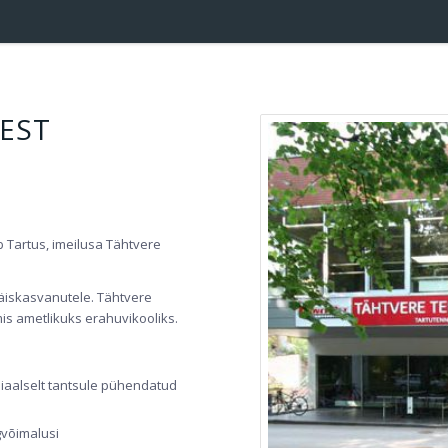
EST
 Tartus, imeilusa Tähtvere
 täiskasvanutele. Tähtvere
is ametlikuks erahuvikooliks.
tsiaalselt tantsule pühendatud
gvõimalusi