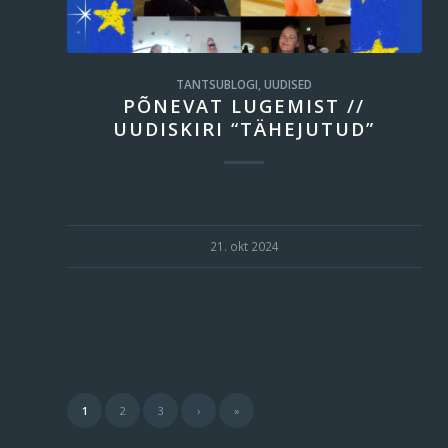
TANTSUBLOGI
,
UUDISED
PÕNEVAT LUGEMIST //
UUDISKIRI “TÄHEJUTUD”
21. okt 2024
1
2
3
›
»