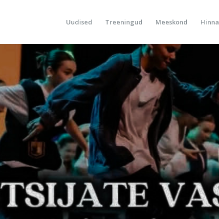
Uudised
Treeningud
Meeskond
Hinna