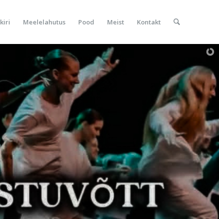
kiri
Meelelahutus
Pood
Meist
Kontakt