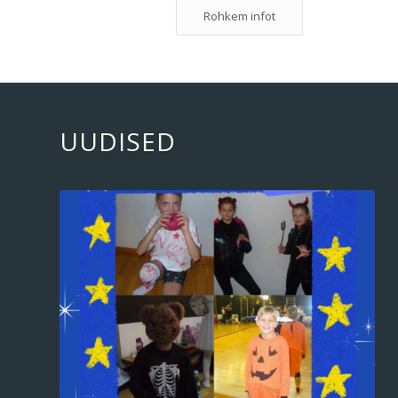
Rohkem infot
UUDISED