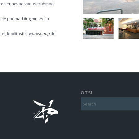
ates erinevad vanuserühmad,
tele parimad tingimused ja
el, koolitustel,
workshopp
idel
OTSI