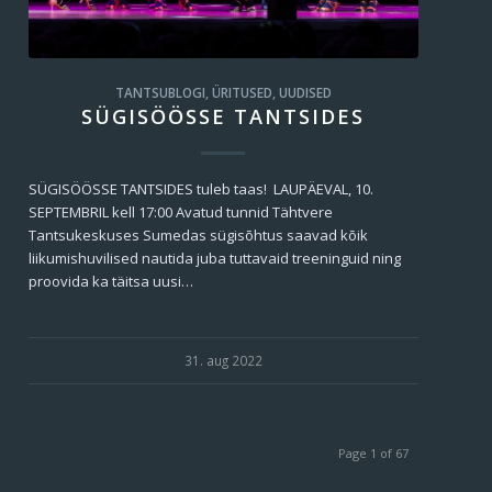
TANTSUBLOGI
,
ÜRITUSED
,
UUDISED
SÜGISÖÖSSE TANTSIDES
SÜGISÖÖSSE TANTSIDES tuleb taas! LAUPÄEVAL, 10.
SEPTEMBRIL kell 17:00 Avatud tunnid Tähtvere
Tantsukeskuses Sumedas sügisõhtus saavad kõik
liikumishuvilised nautida juba tuttavaid treeninguid ning
proovida ka täitsa uusi…
31. aug 2022
Page 1 of 67