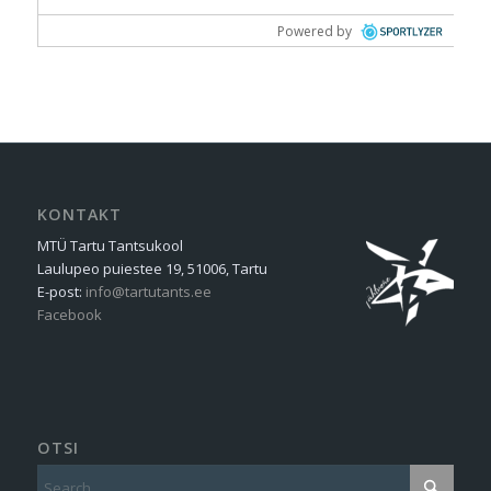
KONTAKT
MTÜ Tartu Tantsukool
Laulupeo puiestee 19, 51006, Tartu
E-post:
info@tartutants.ee
Facebook
OTSI