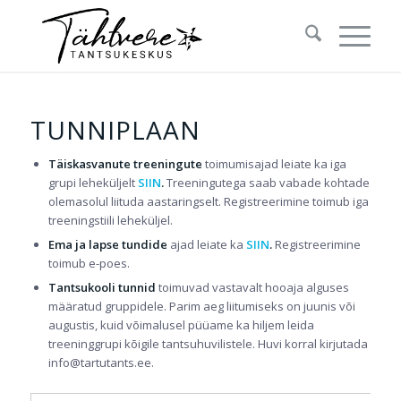
TUNNIPLAAN
Täiskasvanute treeningute
toimumisajad leiate ka iga
grupi leheküljelt
SIIN
.
Treeningutega saab vabade kohtade
olemasolul liituda aastaringselt. Registreerimine toimub iga
treeningstiili leheküljel.
Ema ja lapse tundide
ajad leiate ka
SIIN
.
Registreerimine
toimub e-poes.
Tantsukooli
tunnid
toimuvad vastavalt hooaja alguses
määratud gruppidele. Parim aeg liitumiseks on juunis või
augustis, kuid võimalusel püüame ka hiljem leida
treeninggrupi kõigile tantsuhuvilistele. Huvi korral kirjutada
info@tartutants.ee.