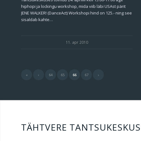
hiphopi ja lockingu workshop, mida viib läbi USAst pärit
JENE WALKER! (DanceAct) Workshopi hind on 125.- ning see
sisaldab kahte…
11. apr 2010
«
‹
64
65
66
67
›
TÄHTVERE TANTSUKESKUS