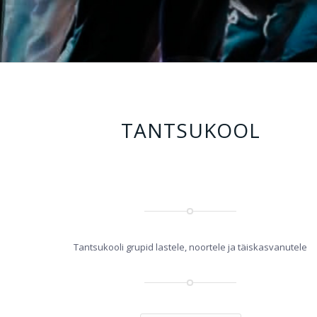
TANTSUKOOL
Tantsukooli grupid lastele, noortele ja täiskasvanutele