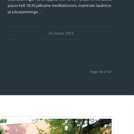
pausi kell 18.30 jätkame meditatsiooni, mantrate laulmise
ja jutuajamisega.…
20. märts 2010
Page 66 of 67