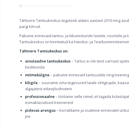
Tähtvere Tantsukeskus tegutseb alates aastast 2010 ning asub
pargi kõrval.
Pakume erinevaid tantsu- ja liikumistunde lastele, noortele ja
Tantsukeskus on kinnitatud ka Haridus- ja Teadusministeerium
Tähtvere Tantsukeskus
on:
ainulaadne tantsukeskus
– Tartus ei ole teist sarnast spe
keskkonda
mitmekülgne
– pakume erinevaid tantsustiile ning treenin
kõigile
– suuname oma tegevused laiale sihtgrupile, kaas
algajatest edasijõudnuteni
professionaalne
– töötame selle nimel, et tagada külastaja
esmaklassilised treenereid
pidevas arengus
– korraldame ja osaleme erinevatel üritust
jne