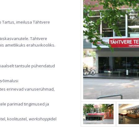
 Tartus, imeilusa Tähtvere
 täiskasvanutele. Tähtvere
is ametlikuks erahuvikooliks.
tsiaalselt tantsule pühendatud
gvõimalusi
ates erinevad vanuserühmad,
tele parimad tingimused ja
el, koolitustel,
workshopp
idel