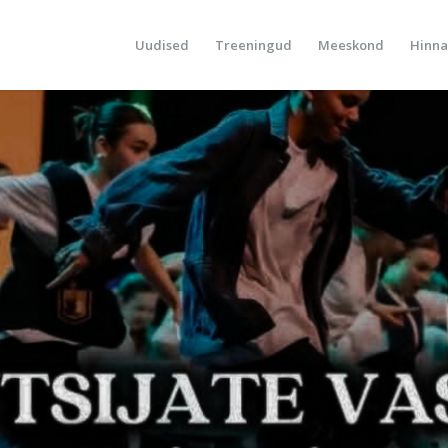
Uudised
Treeningud
Meeskond
Hinna