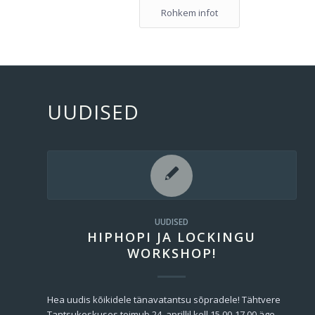
Rohkem infot
UUDISED
UUDISED
HIPHOPI JA LOCKINGU
WORKSHOP!
Hea uudis kõikidele tänavatantsu sõpradele! Tähtvere
Tantsukeskuses toimub 24. aprillil kell 15.00-17.00 äge