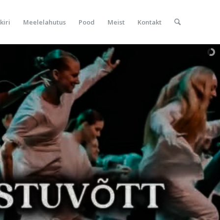
kiri
Meelelahutus
Pood
Meist
Kontakt