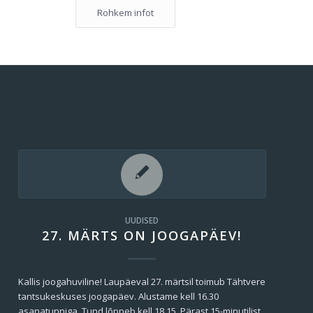
Rohkem infot
UUDISED
27. MÄRTS ON JOOGAPÄEV!
Kallis joogahuviline! Laupäeval 27. märtsil toimub Tähtvere
tantsukeskuses joogapäev. Alustame kell 16.30
asanatunniga. Tund lõppeb kell 18.15. Pärast 15-minutilist