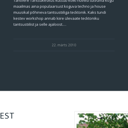
Tähtvere Tantsukeskus kutsub kõiki huvilisi tutvuma kogu
maailmas aina populaarsust koguva techno ja house
muusikal põhineva tantsustiiliga tecktonik. Kaks tundi
kestev workshop annab kiire ülevaate tecktoniku
tantsustiilist ja selle ajaloost.…
22. märts 2010
EST