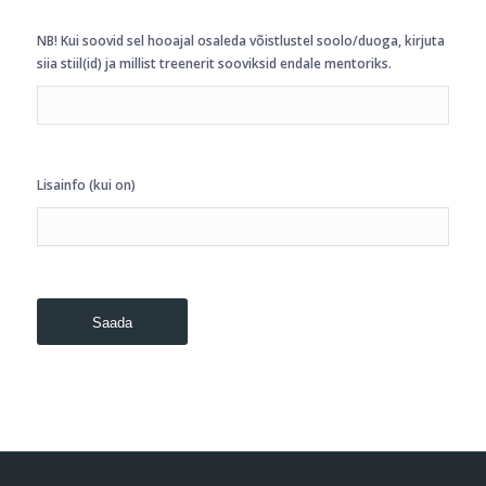
NB! Kui soovid sel hooajal osaleda võistlustel soolo/duoga, kirjuta
siia stiil(id) ja millist treenerit sooviksid endale mentoriks.
Lisainfo (kui on)