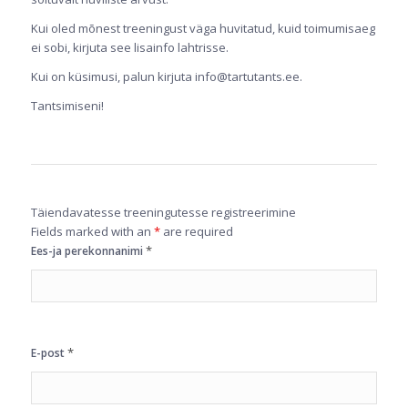
Kui oled mõnest treeningust väga huvitatud, kuid toimumisaeg
ei sobi, kirjuta see lisainfo lahtrisse.
Kui on küsimusi, palun kirjuta info@tartutants.ee.
Tantsimiseni!
Täiendavatesse treeningutesse registreerimine
Fields marked with an
*
are required
*
Ees-ja perekonnanimi
*
E-post