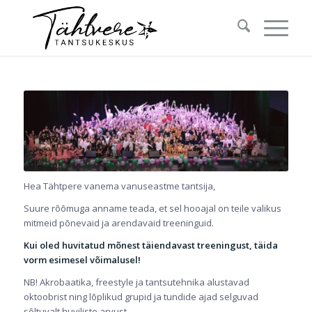
Hea Tähtpere vanema vanuseastme tantsija,
Suure rõõmuga anname teada, et sel hooajal on teile valikus
mitmeid põnevaid ja arendavaid treeninguid.
Kui oled huvitatud mõnest täiendavast treeningust, täida
vorm esimesel võimalusel!
NB! Akrobaatika, freestyle ja tantsutehnika alustavad
oktoobrist ning lõplikud grupid ja tundide ajad selguvad
sõltuvalt huviliste arvust.