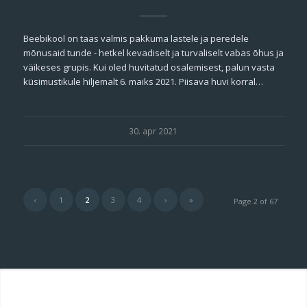
Beebikool on taas valmis pakkuma lastele ja peredele
mõnusaid tunde - hetkel kevadiselt ja turvaliselt vabas õhus ja
väikeses grupis. Kui oled huvitatud osalemisest, palun vasta
küsimustikule hiljemalt 6. maiks 2021. Piisava huvi korral…
30. apr 2021
‹
1
2
3
4
›
»
Page 2 of 67