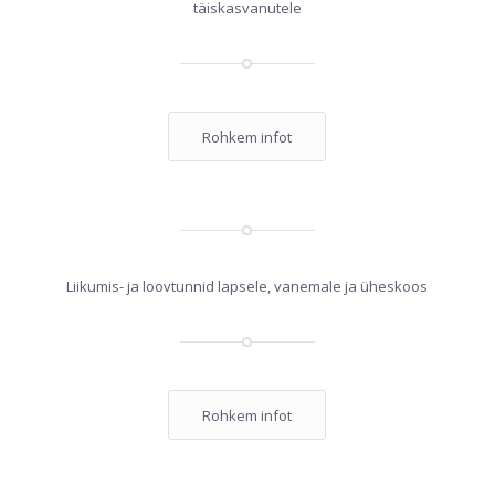
täiskasvanutele
Rohkem infot
Liikumis- ja loovtunnid lapsele, vanemale ja üheskoos
Rohkem infot