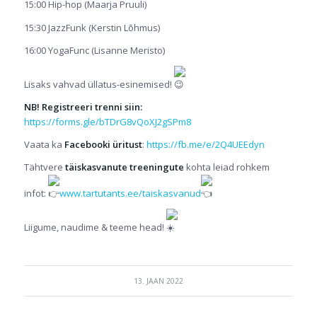
15:00 Hip-hop (Maarja Pruuli)
15:30 JazzFunk (Kerstin Lõhmus)
16:00 YogaFunc (Lisanne Meristo)
Lisaks vahvad üllatus-esinemised!
NB! Registreeri trenni siin:
https://forms.gle/bTDrG8vQoXJ2gSPm8
Vaata ka
Facebooki üritust
:
https://fb.me/e/2Q4UEEdyn
Tähtvere
täiskasvanute treeningute
kohta leiad rohkem
infot:
www.tartutants.ee/taiskasvanud
Liigume, naudime & teeme head!
13. JAAN 2022