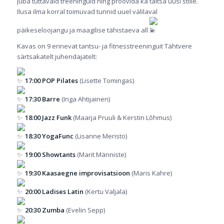
juba tuttavaid treeninguid ning proovida ka täitsa uusi stiile.
Ilusa ilma korral toimuvad tunnid uuel välilaval
päikeseloojangu ja maagilise tähistaeva all
Kavas on 9 erinevat tantsu- ja fitnesstreeninguit Tähtvere
särtsakatelt juhendajatelt:
17:00 POP Pilates
(Lisette Tomingas)
17:30 Barre
(Inga Ahtijainen)
18:00 Jazz Funk
(Maarja Pruuli & Kerstin Lõhmus)
18:30 YogaFunc
(Lisanne Meristo)
19:00 Showtants
(Marit Männiste)
19:30 Kaasaegne improvisatsioon
(Maris Kahre)
20:00 Ladises Latin
(Kertu Valjala)
20:30 Zumba
(Evelin Sepp)