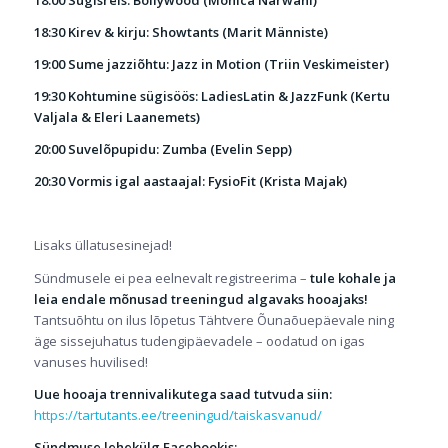
18:00 Sügisreis: Bollywood (Monica Narwani)
18:30 Kirev & kirju: Showtants (Marit Männiste)
19:00 Sume jazziõhtu: Jazz in Motion (Triin Veskimeister)
19:30 Kohtumine sügisöös: LadiesLatin & JazzFunk (Kertu
Valjala & Eleri Laanemets)
20:00 Suvelõpupidu: Zumba (Evelin Sepp)
20:30 Vormis igal aastaajal: FysioFit (Krista Majak)
Lisaks üllatusesinejad!
Sündmusele ei pea eelnevalt registreerima –
tule kohale ja
leia endale mõnusad treeningud algavaks hooajaks!
Tantsuõhtu on ilus lõpetus Tähtvere Õunaõuepäevale ning
äge sissejuhatus tudengipäevadele – oodatud on igas
vanuses huvilised!
Uue hooaja trennivalikutega saad tutvuda siin:
https://tartutants.ee/
treeningud/taiskasvanud/
Sündmuse lehekülg Facebookis: