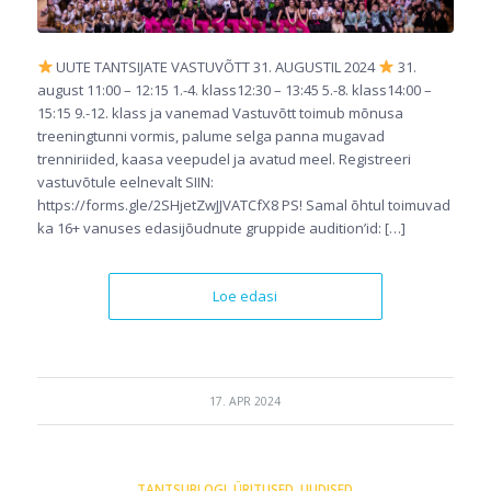
UUTE TANTSIJATE VASTUVÕTT 31. AUGUSTIL 2024
31.
august 11:00 – 12:15 1.-4. klass12:30 – 13:45 5.-8. klass14:00 –
15:15 9.-12. klass ja vanemad Vastuvõtt toimub mõnusa
treeningtunni vormis, palume selga panna mugavad
trenniriided, kaasa veepudel ja avatud meel. Registreeri
vastuvõtule eelnevalt SIIN:
https://forms.gle/2SHjetZwJJVATCfX8 PS! Samal õhtul toimuvad
ka 16+ vanuses edasijõudnute gruppide audition’id: […]
Loe edasi
17. APR 2024
TANTSUBLOGI
,
ÜRITUSED
,
UUDISED