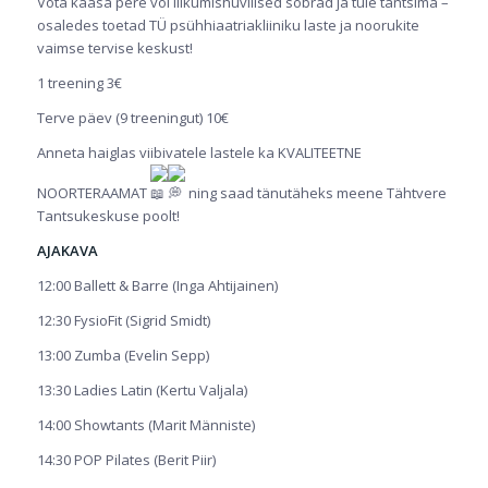
Võta kaasa pere või liikumishuvilised sõbrad ja tule tantsima –
osaledes toetad TÜ psühhiaatriakliiniku laste ja noorukite
vaimse tervise keskust!
1 treening 3€
Terve päev (9 treeningut) 10€
Anneta haiglas viibivatele lastele ka KVALITEETNE
NOORTERAAMAT
ning saad tänutäheks meene Tähtvere
Tantsukeskuse poolt!
AJAKAVA
12:00 Ballett & Barre (Inga Ahtijainen)
12:30 FysioFit (Sigrid Smidt)
13:00 Zumba (Evelin Sepp)
13:30 Ladies Latin (Kertu Valjala)
14:00 Showtants (Marit Männiste)
14:30 POP Pilates (Berit Piir)