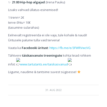
21:00 Hip-hop algajad
(Irena Pauku)
Lisaks vahvad üllatus-esinemised!
1 trenn= 2€
terve õhtu= 10€
(tasumine sularahas)
Eelnevalt registreerida ei ole vaja, tule kohale & naudi!
Üritusele palume tulla vaid tervena!
Vaata ka
Facebooki üritust
:
https://fb.me/e/3FWRVwcVG
Tähtvere
täiskasvanute treeningute
kohta leiad rohkem
infot:
www.tartutants.ee/taiskasvanud
Liigume, naudime & tantsime suvest sügisesse!
31. AUG 2022