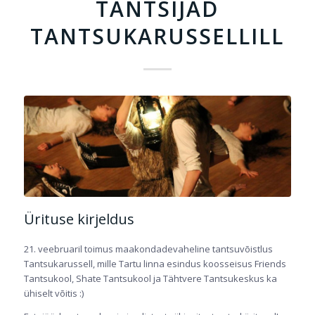
TANTSIJAD
TANTSUKARUSSELLILL
Ürituse kirjeldus
21. veebruaril toimus maakondadevaheline tantsuvõistlus
Tantsukarussell, mille Tartu linna esindus koosseisus Friends
Tantsukool, Shate Tantsukool ja Tähtvere Tantsukeskus ka
ühiselt võitis :)