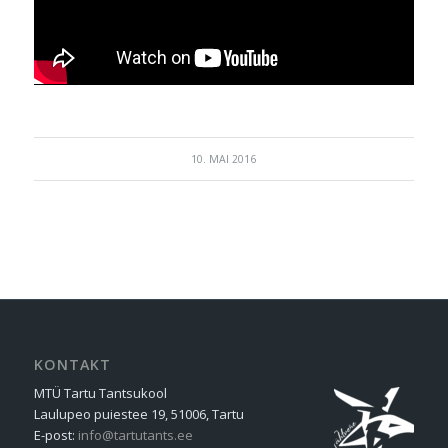
10. MAI 2016
KONTAKT
MTÜ Tartu Tantsukool
Laulupeo puiestee 19, 51006, Tartu
E-post:
info@tartutants.ee