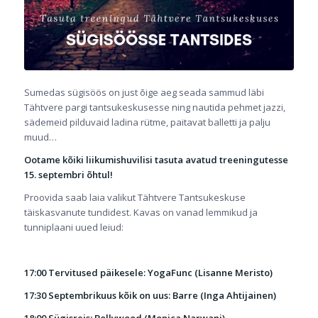
Sumedas sügisöös on just õige aeg seada sammud läbi
Tähtvere pargi tantsukeskusesse ning nautida pehmet jazzi,
sädemeid pilduvaid ladina rütme, paitavat balletti ja palju
muud…
Ootame kõiki liikumishuvilisi tasuta avatud treeningutesse
15. septembri õhtul!
Proovida saab laia valikut Tähtvere Tantsukeskuse
täiskasvanute tundidest. Kavas on vanad lemmikud ja
tunniplaani uued leiud:
17:00 Tervitused päikesele: YogaFunc (Lisanne Meristo)
17:30 Septembrikuus kõik on uus: Barre (Inga Ahtijainen)