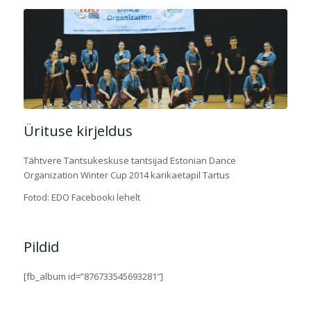
Ürituse kirjeldus
Tähtvere Tantsukeskuse tantsijad Estonian Dance
Organization Winter Cup 2014 karikaetapil Tartus
Fotod: EDO Facebooki lehelt
Pildid
[fb_album id=”876733545693281″]