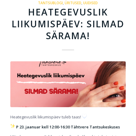
TANTSUBLOGI
,
ÜRITUSED
,
UUDISED
HEATEGEVUSLIK
LIIKUMISPÄEV: SILMAD
SÄRAMA!
Heategevuslik liikumispäev tuleb taas!
P 23. jaanuar kell 12:00-16:30 Tähtvere Tantsukeskuses