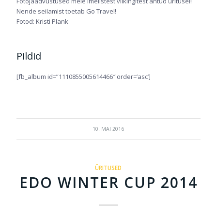
Fotojäädvustused meie imelistest viikingitest antud üritusel!
Nende seilamist toetab Go Travel!
Fotod: Kristi Plank
Pildid
[fb_album id=”1110855005614466″ order=’asc’]
10. MAI 2016
ÜRITUSED
EDO WINTER CUP 2014