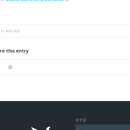
31. AUG 2022
re this entry
OTSI