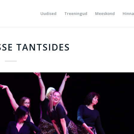
Uudised
Treeningud
Meeskond
Hinna
SE TANTSIDES