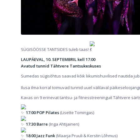
SÜGISÖÖSSE TANTSIDES tuleb taas!
LAUPÄEVAL, 10. SEPTEMBRIL kell 17:00
Avatud tunnid Tähtvere Tantsukeskuses
Sumedas sügisõhtus saavad kõik liikumishuvilised nautida juba 
Ilusa ilma korral toimuvad tunnid uuel välilaval päikeseloojang
Kavas on 9 erinevat tantsu- ja fitnesstreeninguit Tähtvere särt
17:00 POP Pilates
(Lisette Tomingas)
17:30 Barre
(Inga Ahtijainen)
18:00 Jazz Funk
(Maarja Pruuli & Kerstin Lõhmus)