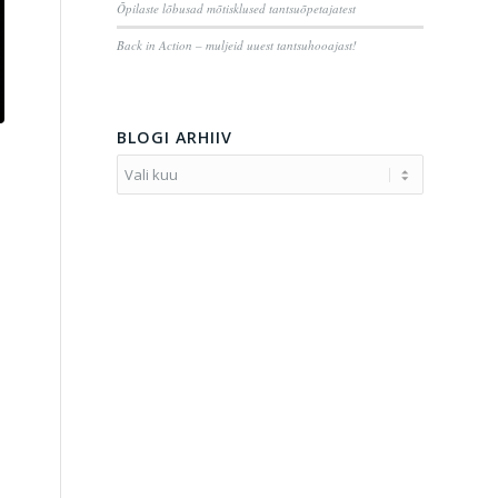
Õpilaste lõbusad mõtisklused tantsuõpetajatest
Back in Action – muljeid uuest tantsuhooajast!
BLOGI ARHIIV