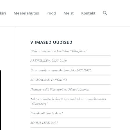
kiri
Meelelahutus
Pood
Meist
Kontakt
VIIMASED UUDISED
Põnevat lugemist // Uudiskiri “Tähejutud”
ARENGUKAVA 2025-2030
Uute tantsijate vastuvõtt hooajaks 2025/2026
SÜGISÖÖSSE TANTSIDES
Heategevuslik liikumispäev: Silmad särama!
Tähtvere Tantsukeskus X Aparaaditehas: rännaklavastus
“Gutenberg”
Beebikooli tunnid õues?
SOOLO-LEND 2021