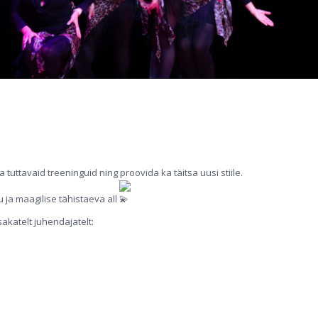
tuttavaid treeninguid ning proovida ka täitsa uusi stiile.
u ja maagilise tähistaeva all
sakatelt juhendajatelt: