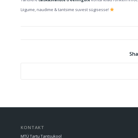
Liigume, naudime & tantsime suvest sügisesse!
Sha
KONTAKT
MTÜ Tartu Tantsukool