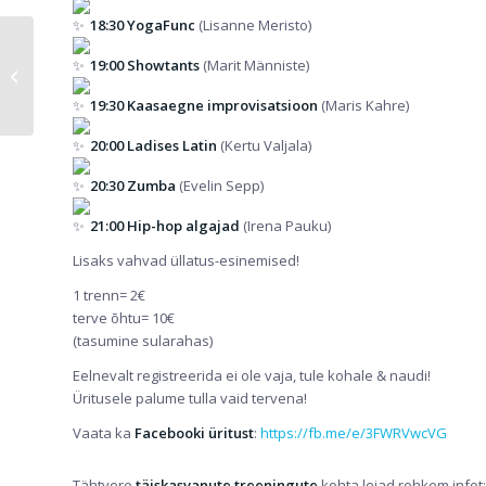
18:30 YogaFunc
(Lisanne Meristo)
Heategevuslik
19:00 Showtants
(Marit Männiste)
liikumispäev: Silmad
särama!
19:30 Kaasaegne improvisatsioon
(Maris Kahre)
20:00 Ladises Latin
(Kertu Valjala)
20:30 Zumba
(Evelin Sepp)
21:00 Hip-hop algajad
(Irena Pauku)
Lisaks vahvad üllatus-esinemised!
1 trenn= 2€
terve õhtu= 10€
(tasumine sularahas)
Eelnevalt registreerida ei ole vaja, tule kohale & naudi!
Üritusele palume tulla vaid tervena!
Vaata ka
Facebooki üritust
:
https://fb.me/e/3FWRVwcVG
Tähtvere
täiskasvanute treeningute
kohta leiad rohkem infot