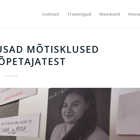
Uudised
Treeningud
Meeskond
Hinna
USAD MÕTISKLUSED
ÕPETAJATEST