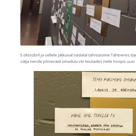
5.oktoobril ja sellele jätkuval nädalal tähistasime Tähtveres (
välja nende põnevaid omadusi või leiutades neile hoopis uusi 