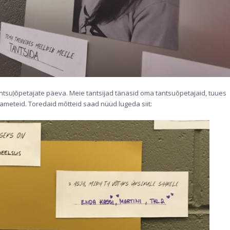
tantsu)õpetajate päeva. Meie tantsijad tänasid oma tantsuõpetajaid, tuues
ameteid. Toredaid mõtteid saad nüüd lugeda siit: