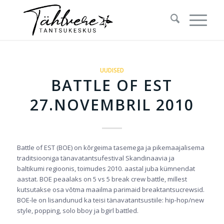
UUDISED
BATTLE OF EST
27.NOVEMBRIL 2010
Battle of EST (BOE) on kõrgeima tasemega ja pikemaajalisema
traditsiooniga tänavatantsufestival Skandinaavia ja
baltikumi regioonis, toimudes 2010. aastal juba kümnendat
aastat. BOE peaalaks on 5 vs 5 break crew battle, millest
kutsutakse osa võtma maailma parimaid breaktantsucrewsid.
BOE-le on lisandunud ka teisi tänavatantsustiile: hip-hop/new
style, popping, solo bboy ja bgirl battled.