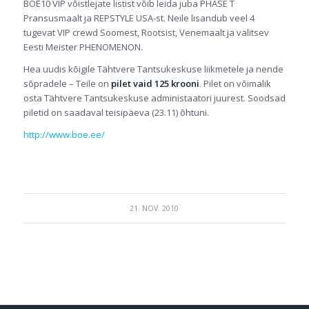
BOE10 VIP võistlejate listist võib leida juba PHASE T
Pransusmaalt ja REPSTYLE USA-st. Neile lisandub veel 4
tugevat VIP crewd Soomest, Rootsist, Venemaalt ja valitsev
Eesti Meister PHENOMENON.
Hea uudis kõigile Tähtvere Tantsukeskuse liikmetele ja nende
sõpradele – Teile on
pilet vaid 125 krooni
. Pilet on võimalik
osta Tähtvere Tantsukeskuse administaatori juurest. Soodsad
piletid on saadaval teisipäeva (23.11) õhtuni.
http://www.boe.ee/
21. NOV. 2010