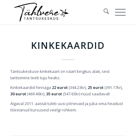
KINKEKAARDID
Tantsukeskuse kinkekaart on väärt kingitus alati, sest
tantsimine teeb tuju heaks.
Kinkekaardid hinnaga
22 eurot
(344.23kr),
25 eurot
(391.17kr),
30 eurot
(469.40kr),
35 eurot
(547.63kr) nüüd saadaval!
Algaval 2011. aastal tuleb uusi põnevaid ja juba oma headust
tõestanud kursuseid veelgi rohkem.