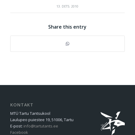
13. DETS. 2010
Share this entry
KONTAKT
MTÜ Tartu Tantsukool
Laulupeo puiestee 19, 51006, Tartu
E-post:
info@tartutants.ee
Facebook