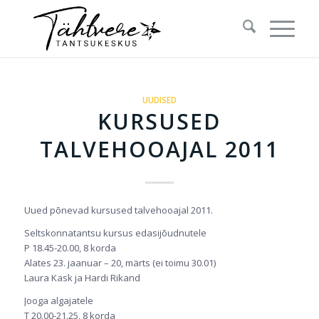
UUDISED
KURSUSED
TALVEHOOAJAL 2011
Uued põnevad kursused talvehooajal 2011.
Seltskonnatantsu kursus edasijõudnutele
P 18.45-20.00, 8 korda
Alates 23. jaanuar – 20, märts (ei toimu 30.01)
Laura Kask ja Hardi Rikand
Jooga algajatele
T 20.00-21.25, 8 korda