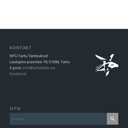
KONTAKT
MTÜ Tartu Tantsukool
Laulupeo puiestee 19, 51006, Tartu
E-post:
info@tartutants.ee
Facebook
OTSI