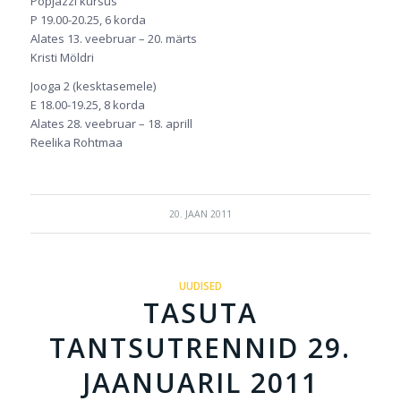
Popjazzi kursus
P 19.00-20.25, 6 korda
Alates 13. veebruar – 20. märts
Kristi Möldri
Jooga 2 (kesktasemele)
E 18.00-19.25, 8 korda
Alates 28. veebruar – 18. aprill
Reelika Rohtmaa
20. JAAN 2011
UUDISED
TASUTA
TANTSUTRENNID 29.
JAANUARIL 2011