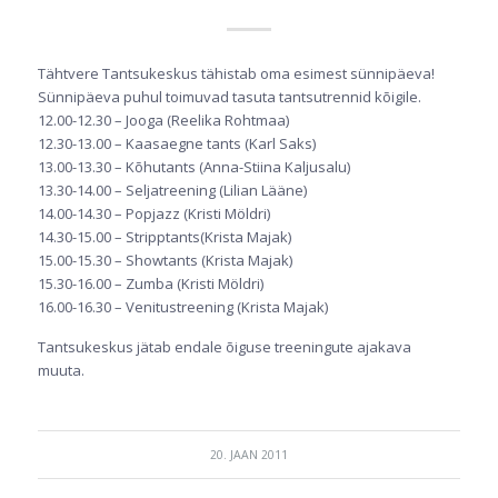
Tähtvere Tantsukeskus tähistab oma esimest sünnipäeva!
Sünnipäeva puhul toimuvad tasuta tantsutrennid kõigile.
12.00-12.30 – Jooga (Reelika Rohtmaa)
12.30-13.00 – Kaasaegne tants (Karl Saks)
13.00-13.30 – Kõhutants (Anna-Stiina Kaljusalu)
13.30-14.00 – Seljatreening (Lilian Lääne)
14.00-14.30 – Popjazz (Kristi Möldri)
14.30-15.00 – Stripptants(Krista Majak)
15.00-15.30 – Showtants (Krista Majak)
15.30-16.00 – Zumba (Kristi Möldri)
16.00-16.30 – Venitustreening (Krista Majak)
Tantsukeskus jätab endale õiguse treeningute ajakava
muuta.
20. JAAN 2011