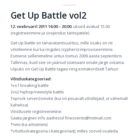
Get Up Battle vol2
12. veebruaril 2011 16:00 – 20:00
, uksed avatud 15.00
(registreerimine ja soojendus tantsijatele)
Get Up Battle on tänavatantsuüritus, mille osaks on nii
võistlemine kui ka ringides (cyphers) improviseerimine.
Esimene sellenimeline üritus toimus 2009 aasta septembris
Tallinnas, kuid see on jäänud siiamaani omale järge ootama.
Lõpuks on Get Up Battle tagasi ning esmakordselt Tartus!
Võistluskategooriad:
1vs1 breaking battle
2vs2 hiphop/newstyle battle
Toprock seven2smoke (kui on piisavalt võistlejaid, st vähemalt
kaheksa)
Võistlusele registreerimine:
Saata järgnev info aadressil finessents@hotmail.com
*nimi (ka artistinimi)
*võistluskategooria (-kategooriad), milles soovid osaleda