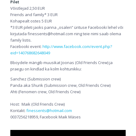
Pilet
Võistlejad 2,50 EUR
Friends and family* 3 EUR
Kohapealt ostes 5 EUR
*3 EUR pileti jaoks panna „osalen“ ürituse Facebooki lehel või
kirjutada finessents@hotmail.com ning teie nimi saab olema
family listis.
Facebooki event:
http://www.facebook.com/event.php?
eid=140768682648049
Bboydele mängib muusikat Joonas (Old Friends Crew) ja
praegu on kindlad ka kolm kohtunikku:
Sanchez (Submission crew)
Panda aka Shurik (Submission crew, Old Friends Crew)
Ahti (Fenomen crew, Old Friends Crew)
Host: Maik (Old Friends Crew)
Kontakt:
finessents@hotmail.com
0037256218959, Facebook Maik Mäses