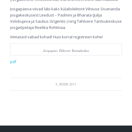
Joogapäeva viivad läbi kaks külalislektorit Vilniuse Sivananda
joogakeskusest Leedust – Padmini ja Bharata (Julija
Volobujeva ja Saulius Grigentis ) ning Tähtvere Tantsukeskuse
joogaõpetaja Reelika Rohtmaa.
Viimased vabad kohad! Huvi korral registreeri kohe!
Joogapäev Tähtvere Tantsukeskus
pdf
3. VEEBR 2011