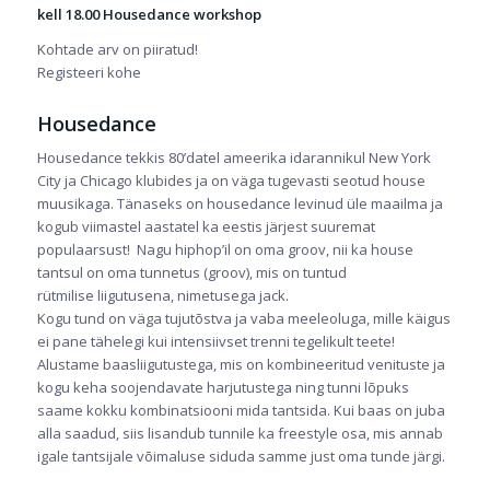
kell 18.00
Housedance workshop
Kohtade arv on piiratud!
Registeeri kohe
Housedance
Housedance tekkis 80’datel ameerika idarannikul New York
City ja Chicago klubides ja on väga tugevasti seotud house
muusikaga. Tänaseks on housedance levinud üle maailma ja
kogub viimastel aastatel ka eestis järjest suuremat
populaarsust! Nagu hiphop’il on oma groov, nii ka house
tantsul on oma tunnetus (groov), mis on tuntud
rütmilise liigutusena, nimetusega jack.
Kogu tund on väga tujutõstva ja vaba meeleoluga, mille käigus
ei pane tähelegi kui intensiivset trenni tegelikult teete!
Alustame baasliigutustega, mis on kombineeritud venituste ja
kogu keha soojendavate harjutustega ning tunni lõpuks
saame kokku kombinatsiooni mida tantsida. Kui baas on juba
alla saadud, siis lisandub tunnile ka freestyle osa, mis annab
igale tantsijale võimaluse siduda samme just oma tunde järgi.