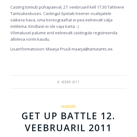
Casting toimub pühapäeval, 27. veebruaril kell 17.30 Tähtvere
Tantsukeskuses. Castingul õpetab treener osalejatele
väikese kava, oma koreograafiat ei pea eelnevalt välja
mõtlema. Kindlasti ei ole vaja karta : )
Võimalusel palume end eelnevalt castingule registreerida
alloleva vormi kaudu.
Lisainformatsioon: Maarja Pruuli maarja@tartutants.ee.
8. VEEBR 2011
UUDISED
GET UP BATTLE 12.
VEEBRUARIL 2011