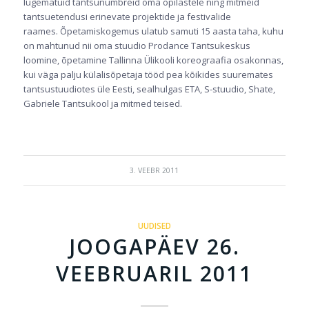
lugematuid tantsunumbreid oma õpilastele ning mitmeid
tantsuetendusi erinevate projektide ja festivalide
raames. Õpetamiskogemus ulatub samuti 15 aasta taha, kuhu
on mahtunud nii oma stuudio Prodance Tantsukeskus
loomine, õpetamine Tallinna Ülikooli koreograafia osakonnas,
kui väga palju külalisõpetaja tööd pea kõikides suuremates
tantsustuudiotes üle Eesti, sealhulgas ETA, S-stuudio, Shate,
Gabriele Tantsukool ja mitmed teised.
3. VEEBR 2011
UUDISED
JOOGAPÄEV 26.
VEEBRUARIL 2011