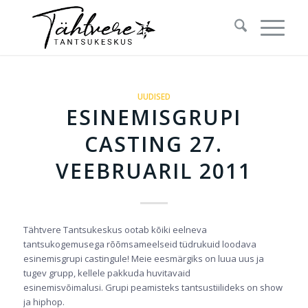
UUDISED
ESINEMISGRUPI
CASTING 27.
VEEBRUARIL 2011
Tähtvere Tantsukeskus ootab kõiki eelneva
tantsukogemusega rõõmsameelseid tüdrukuid loodava
esinemisgrupi castingule! Meie eesmärgiks on luua uus ja
tugev grupp, kellele pakkuda huvitavaid
esinemisvõimalusi. Grupi peamisteks tantsustiilideks on show
ja hiphop.