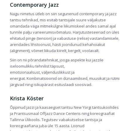
Contemporary Jazz
Nagu nimetus ütleb on siin segunenud contemporary ja jazz
tantsu tehnikad, mis esitab tantsijale suure väljakutse
omandada väga mitmekülgne liikumiskeel andes samal ajal
tunnile palju varieerumisvõimalusi. Harjutusteseeriad on üles
ehitatud pinge (tension) ja vabastuse (relise) vastandamisele,
arendades lihstoonust, hästi joondunud kehahoiakut
(alignment), võimet liikuda kiirelt, kergelt, voolavalt.
Siin on nii põrandatehnikat, jooga aspekte kui jazzile
iseloomulikku tehnilist täpsust,
emotsionaalsust, väljenduslikkust ja
energiat. Kombinatsioonid on dünaamilised, muusikat ja rütmi
järgivad ning isikupärast esituslaadi soosivad.
Krista Köster
Õppinud jazzi ja kaasaegset tantsu New Yorgi tantsukoolides
ja Prantsusmaal Offjazz Dance Centeris ning koreograafiat
Tallinna Ülikoolis. Tegutsev vabakutselise tantsija ja
koreograafiana juba üle 15 aasta. Loonud