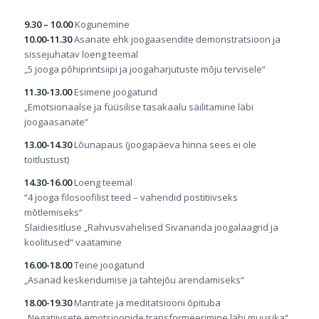
9.30 – 10.00
Kogunemine
10.00-11.30
Asanate ehk joogaasendite demonstratsioon ja
sissejuhatav loeng teemal
„5 jooga põhiprintsiipi ja joogaharjutuste mõju tervisele“
11.30-13.00
Esimene joogatund
„Emotsionaalse ja füüsilise tasakaalu säilitamine läbi
joogaasanate“
13.00-14.30
Lõunapaus (joogapäeva hinna sees ei ole
toitlustust)
14.30-16.00
Loeng teemal
“4 jooga filosoofilist teed – vahendid postitiivseks
mõtlemiseks“
Slaidiesitluse „Rahvusvahelised Sivananda joogalaagrid ja
koolitused“ vaatamine
16.00-18.00
Teine joogatund
„Asanad keskendumise ja tahtejõu arendamiseks“
18.00-19.30
Mantrate ja meditatsiooni õpituba
„Negatiivsete emotsioonide transformeerimine läbi muusika“