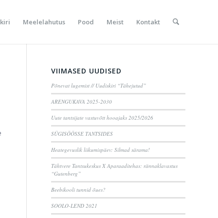
kiri
Meelelahutus
Pood
Meist
Kontakt
VIIMASED UUDISED
Põnevat lugemist // Uudiskiri “Tähejutud”
ARENGUKAVA 2025-2030
Uute tantsijate vastuvõtt hooajaks 2025/2026
e
SÜGISÖÖSSE TANTSIDES
Heategevuslik liikumispäev: Silmad särama!
Tähtvere Tantsukeskus X Aparaaditehas: rännaklavastus
“Gutenberg”
Beebikooli tunnid õues?
SOOLO-LEND 2021