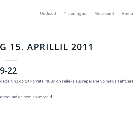
Uudised
Treeningud
Meeskond
Hinna
15. APRILLIL 2011
9-22
ndada ning õpitut korrata. Nüüd on selleks suurepärane võimalus Tähtver
a erinevaid esinemisnumbreid.