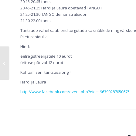
20.15-20.45 tants
20.45-21.25 Hardi ja Laura õpetavad TANGOT
21.25-21.30 TANGO demonstratsioon
21.30-22.00 tants
Tantsude vahel saab end turgutada ka snäkkide ning värsken
Riietus: pidulik
Hind:
eelregistreerijatele 10 eurot
ürituse päeval 12 eurot
Kursused kevadel 2011
Kohtumiseni tantsusalongil!
Hardi ja Laura
http://www.facebook.com/event.php?eid=196390287050675