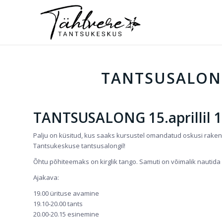
TANTSUSALONG 
TANTSUSALONG 15.aprillil 1
Palju on küsitud, kus saaks kursustel omandatud oskusi rake
Tantsukeskuse tantsusalongil!
Õhtu põhiteemaks on kirglik tango. Samuti on võimalik nautid
Ajakava:
19.00 ürituse avamine
19.10-20.00 tants
20.00-20.15 esinemine