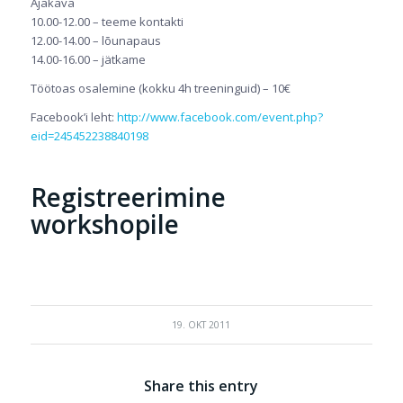
Ajakava
10.00-12.00 – teeme kontakti
12.00-14.00 – lõunapaus
14.00-16.00 – jätkame
Töötoas osalemine (kokku 4h treeninguid) – 10€
Facebook’i leht:
http://www.facebook.com/event.php?
eid=245452238840198
Registreerimine
workshopile
19. OKT 2011
Share this entry