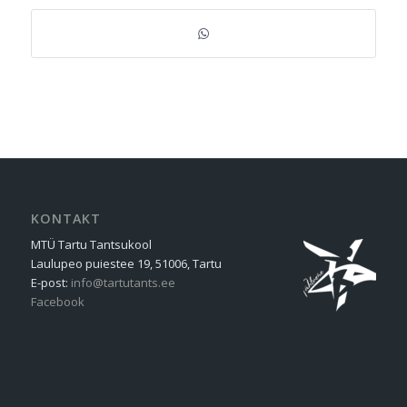
KONTAKT
MTÜ Tartu Tantsukool
Laulupeo puiestee 19, 51006, Tartu
E-post:
info@tartutants.ee
Facebook