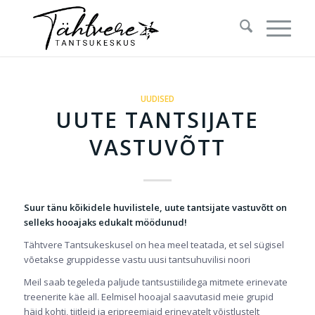
UUDISED
UUTE TANTSIJATE
VASTUVÕTT
Suur tänu kõikidele huvilistele, uute tantsijate vastuvõtt on
selleks hooajaks edukalt möödunud!
Tähtvere Tantsukeskusel on hea meel teatada, et sel sügisel
võetakse gruppidesse vastu uusi tantsuhuvilisi noori
Meil saab tegeleda paljude tantsustiilidega mitmete erinevate
treenerite käe all. Eelmisel hooajal saavutasid meie grupid
häid kohti, tiitleid ja eripreemiaid erinevatelt võistlustelt