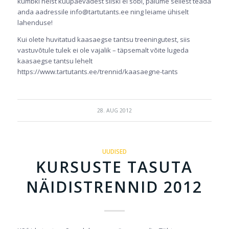
kumbki neist kuupäevadest siiski ei sobi, palume sellest teada
anda aadressile info@tartutants.ee ning leiame ühiselt
lahenduse!
Kui olete huvitatud kaasaegse tantsu treeningutest, siis
vastuvõtule tulek ei ole vajalik – täpsemalt võite lugeda
kaasaegse tantsu lehelt
https://www.tartutants.ee/trennid/kaasaegne-tants
28. AUG 2012
UUDISED
KURSUSTE TASUTA
NÄIDISTRENNID 2012