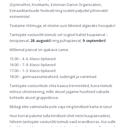
(Gymnafest, Koolitants, Estonian Dance Organization,
Estraaditantsude festival) ning osaleti paljudel põnevatel
esinemistel.
Teatame rõõmuga, et otsime uusi liikmeid algavaks hooajaks!
Tantsijate vastuvõtt toimub sel sügisel kahel kuupäeval –
teisipäeval,
28. augustil
ning pühapäeval,
9. septembril
Mõlemal päeval on ajakava sama:
15.00 – 4.-6. klassi õpilased
16.00 – 7.-9. klassi õpilased
17.00 – 1.-3. klassi õpilased
18.00 – gümnaasiumiealised, tudengid ja vanemad
Tantsijate vastuvõtule võta kaasa trenniriided, kuna toimub
mõnus ühistreening, mille alusel jagame huvilised vabade
kohtade alusel gruppidesse.
Midagi ette valmistada pole vaja ning kindlasti karta ei tasu!
Huvi korral palume tulla kindlasti ühel neist kuupäevadest,
hilisem tantsijate vastuvõtt toimub vaid erandkorras. Kui sulle