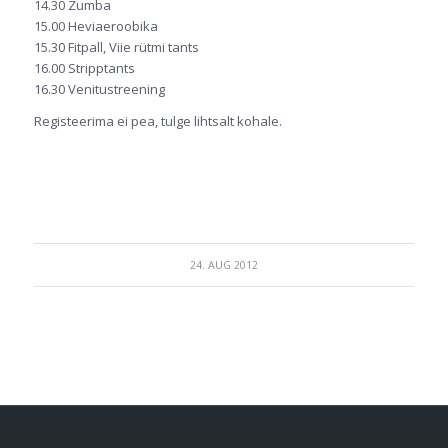
14.30 Zumba
15.00 Heviaeroobika
15.30 Fitpall, Viie rütmi tants
16.00 Stripptants
16.30 Venitustreening
Registeerima ei pea, tulge lihtsalt kohale.
24. AUG 2012