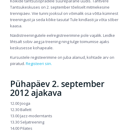
Kõikide tantsusõpradele suurepärane uudis. Tähtvere
Tantsukeskuses on 2. september tõeliselt mitmekesine
trennipäev. Viie tunni jooksul on võimalik osa võtta kümnest
treeningust ja seda kõike tasuta! Tule kindlasti ja võta sõber
kaasa.
Näidistreeningutele eelregistreerimine pole vajalik. Leidke
lihtsalt sobiv aeg ja treening ning tulge toimumise ajaks
keskusesse kohapeale.
Kursustele registeerimine on juba alanud, kohtade arv on
piiratud.
Registeeri siin.
Pühapäev 2. september
2012 ajakava
12.00 Jooga
12.30 Ballett
13.00 Jazz-moderntants
13.30 Seljatreening
14.00 Pilates