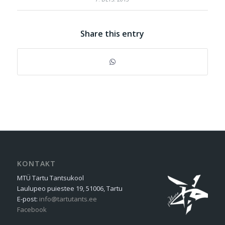
Share this entry
KONTAKT
MTÜ Tartu Tantsukool
Laulupeo puiestee 19, 51006, Tartu
E-post:
info@tartutants.ee
Facebook