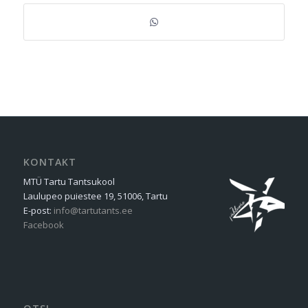
KONTAKT
MTÜ Tartu Tantsukool
Laulupeo puiestee 19, 51006, Tartu
E-post:
info@tartutants.ee
Facebook