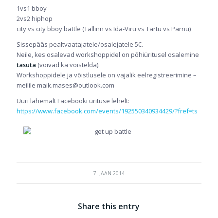
1vs1 bboy
2vs2 hiphop
city vs city bboy battle (Tallinn vs Ida-Viru vs Tartu vs Pärnu)
Sissepääs pealtvaatajatele/osalejatele 5€.
Neile, kes osalevad workshoppidel on põhiüritusel osalemine
tasuta
(võivad ka võistelda).
Workshoppidele ja võistlusele on vajalik eelregistreerimine –
meilile maik.mases@outlook.com
Uuri lähemalt Facebooki ürituse lehelt:
https://www.facebook.com/events/192550340934429/?fref=ts
7. JAAN 2014
Share this entry