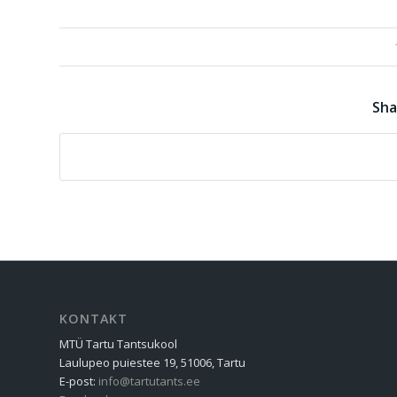
Sha
KONTAKT
MTÜ Tartu Tantsukool
Laulupeo puiestee 19, 51006, Tartu
E-post:
info@tartutants.ee