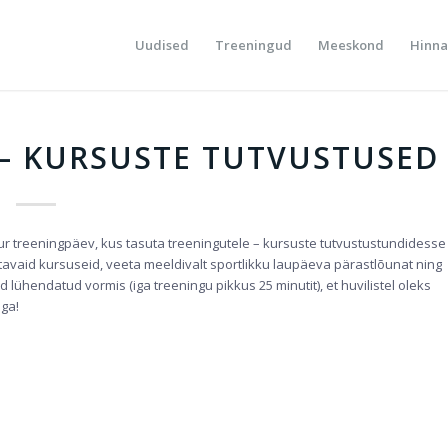
Uudised
Treeningud
Meeskond
Hinna
– KURSUSTE TUTVUSTUSED
r treeningpäev, kus tasuta treeningutele – kursuste tutvustustundidesse
tavaid kursuseid, veeta meeldivalt sportlikku laupäeva pärastlõunat ning
ühendatud vormis (iga treeningu pikkus 25 minutit), et huvilistel oleks
ga!