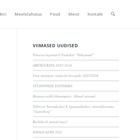
kiri
Meelelahutus
Pood
Meist
Kontakt
VIIMASED UUDISED
Põnevat lugemist // Uudiskiri “Tähejutud”
ARENGUKAVA 2025-2030
Uute tantsijate vastuvõtt hooajaks 2025/2026
SÜGISÖÖSSE TANTSIDES
Heategevuslik liikumispäev: Silmad särama!
Tähtvere Tantsukeskus X Aparaaditehas: rännaklavastus
“Gutenberg”
Beebikooli tunnid õues?
SOOLO-LEND 2021