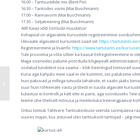
16.00 – Tantsustiilide mix (Berit Piir)
16.30 – Tantsides vormi (Mai Buschmann)
17.00 – Rannavorm (Mai Buschmann)
17.30 – Seljatreening (Mai Buschmann)
NB! Kavas võib toimuda muudatusi
Kohapeal on algavatele kursustele registreerimine soodushinn
Ülevaate algavatest kursustest saad siit:
https://tartutants.e
Registreerimine ja lisainfo:
https://www.tartutants.ee/kursuse
Tule proovima ja võta sõber ka kaasa! Eelregistreerimine ei ole 
Majja sisenedes palume pöörduda kõigepealt administraatori ju
oodatud tundidest osa saama – kõik treeningud toimuvad suur
Kuna aga kahjuks meie saal ei ole kummist, siis paluksime võim
Zumba Toning esmakordselt Tartus!
huvi pakuvad ja millega tutvuda tahaksite, et saalis jääks kenas
Ka teised suurepärased treeningud
suur huvi rohkemate vastu ja tõesti ei suuda algavate kursuste 
algama...
külastusi ei kontrolli ja kätt ette ei pane, aga soovituseks T
teeme ühe tõeliselt mõnusa ja meeleoluka treeningpäeva! Koh
Üritus toimub Tähtvere Tantsukeskuse viienda sünnipäeva raa
suures majas, kus astuvad üles tantsukooli tantsijad – jälgi m