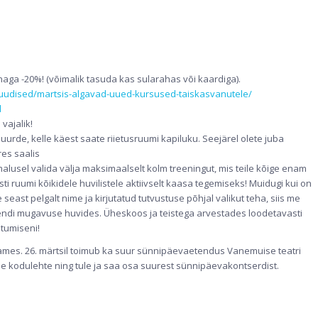
aga -20%! (võimalik tasuda kas sularahas või kaardiga).
e/uudised/martsis-algavad-uued-kursused-taiskasvanutele/
d
vajalik!
urde, kelle käest saate riietusruumi kapiluku. Seejärel olete juba
es saalis
alusel valida välja maksimaalselt kolm treeningut, mis teile kõige enam
ti ruumi kõikidele huvilistele aktiivselt kaasa tegemiseks! Muidugi kui on
seast pelgalt nime ja kirjutatud tutvustuse põhjal valikut teha, siis me
eie endi mugavuse huvides. Üheskoos ja teistega arvestades loodetavasti
tumiseni!
mes. 26. märtsil toimub ka suur sünnipäevaetendus Vanemuise teatri
eie kodulehte ning tule ja saa osa suurest sünnipäevakontserdist.