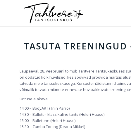
TASUTA TREENINGUD 
Laupäeval, 28. veebruaril toimub Tähtvere Tantsukeskuses suu
on oodatud kõik huvilised, kes soovivad proovida märtsis alus
tutvuda meie tantsukeskusega. Kursuste näidistunnid toimuvad l
võimalik tutvuda mitmete erinevate huvipakkuvate treeningute
Ürituse ajakava:
14.00 – BodyART (Triin Parro)
14.30 – Ballett – klassikaline tants (Heleri Huuse)
15.00 – Balletone (Heleri Huuse)
15.30 – Zumba Toning (Deana Mikkel)