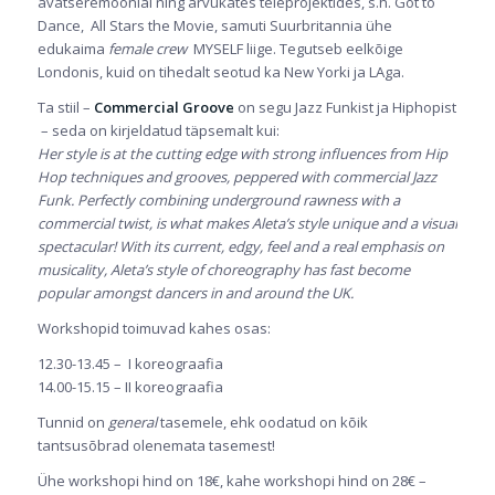
avatseremoonial ning arvukates teleprojektides, s.h. Got to
Dance, All Stars the Movie, samuti Suurbritannia ühe
edukaima
female crew
MYSELF liige. Tegutseb eelkõige
Londonis, kuid on tihedalt seotud ka New Yorki ja LAga.
Ta stiil –
Commercial Groove
on segu Jazz Funkist ja Hiphopist
– seda on kirjeldatud täpsemalt kui:
Her style is at the cutting edge with strong influences from Hip
Hop techniques and grooves, peppered with commercial Jazz
Funk. Perfectly combining underground rawness with a
commercial twist, is what makes Aleta’s style unique and a visual
spectacular! With its current, edgy, feel and a real emphasis on
musicality, Aleta’s style of choreography has fast become
popular amongst dancers in and around the UK.
Workshopid toimuvad kahes osas:
12.30-13.45 – I koreograafia
14.00-15.15 – II koreograafia
Tunnid on
general
tasemele, ehk oodatud on kõik
tantsusõbrad olenemata tasemest!
Ühe workshopi hind on 18€, kahe workshopi hind on 28€ –