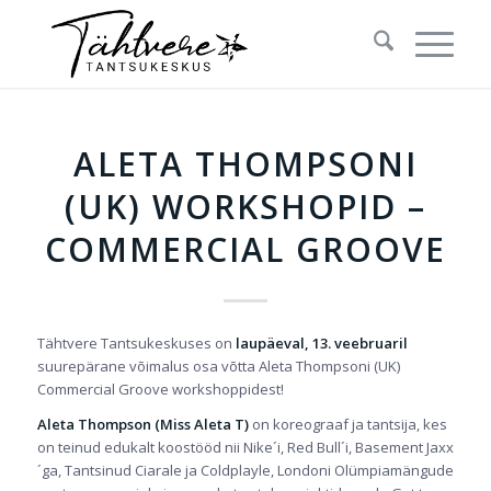
ALETA THOMPSONI
(UK) WORKSHOPID –
COMMERCIAL GROOVE
Tähtvere Tantsukeskuses on
laupäeval, 13. veebruaril
suurepärane võimalus osa võtta Aleta Thompsoni (UK)
Commercial Groove workshoppidest!
Aleta Thompson (Miss Aleta T)
on koreograaf ja tantsija, kes
on teinud edukalt koostööd nii Nike´i, Red Bull´i, Basement Jaxx
´ga, Tantsinud Ciarale ja Coldplayle, Londoni Olümpiamängude