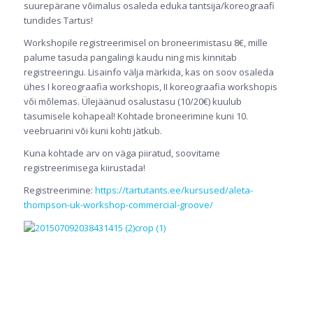
suurepärane võimalus osaleda eduka tantsija/koreograafi
tundides Tartus!
Workshopile registreerimisel on broneerimistasu 8€, mille
palume tasuda pangalingi kaudu ning mis kinnitab
registreeringu. Lisainfo välja märkida, kas on soov osaleda
ühes I koreograafia workshopis, II koreograafia workshopis
või mõlemas. Ülejäänud osalustasu (10/20€) kuulub
tasumisele kohapeal! Kohtade broneerimine kuni 10.
veebruarini või kuni kohti jätkub.
Kuna kohtade arv on väga piiratud, soovitame
registreerimisega kiirustada!
Registreerimine:
https://tartutants.ee/kursused/aleta-
thompson-uk-workshop-commercial-groove/