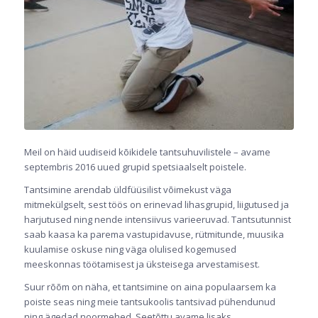
Meil on häid uudiseid kõikidele tantsuhuvilistele – avame
septembris 2016 uued grupid spetsiaalselt poistele.
Tantsimine arendab üldfüüsilist võimekust väga
mitmekülgselt, sest töös on erinevad lihasgrupid, liigutused ja
harjutused ning nende intensiivus varieeruvad. Tantsutunnist
saab kaasa ka parema vastupidavuse, rütmitunde, muusika
kuulamise oskuse ning väga olulised kogemused
meeskonnas töötamisest ja üksteisega arvestamisest.
Suur rõõm on näha, et tantsimine on aina populaarsem ka
poiste seas ning meie tantsukoolis tantsivad pühendunud
ning ägedad noormehed. Seetõttu avame lisaks