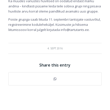
Ka muudes vanustes huvilised on oodatud endast märku
andma – kindlasti püüame leida teile sobiva grupi ning piisava
huviliste arvu korral oleme paindlikud avamaks uusi gruppe.
Poiste grupiga saab liituda 11. septembri tantsijate vastuvõtul,
registreerimine koduleheküljel. Küsimuste ja hilisema
liitumissoovi korral julgelt kirjutada info@tartutants.ee.
4. SEPT 2016
Share this entry