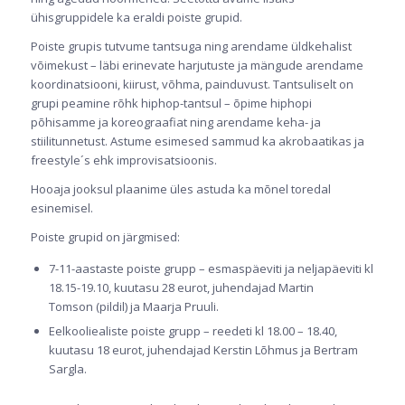
ühisgruppidele ka eraldi poiste grupid.
Poiste grupis tutvume tantsuga ning arendame üldkehalist
võimekust – läbi erinevate harjutuste ja mängude arendame
koordinatsiooni, kiirust, võhma, painduvust. Tantsuliselt on
grupi peamine rõhk hiphop-tantsul – õpime hiphopi
põhisamme ja koreograafiat ning arendame keha- ja
stiilitunnetust. Astume esimesed sammud ka akrobaatikas ja
freestyle´s ehk improvisatsioonis.
Hooaja jooksul plaanime üles astuda ka mõnel toredal
esinemisel.
Poiste grupid on järgmised:
7-11-aastaste poiste grupp – esmaspäeviti ja neljapäeviti kl
18.15-19.10, kuutasu 28 eurot, juhendajad Martin
Tomson (pildil) ja Maarja Pruuli.
Eelkooliealiste poiste grupp – reedeti kl 18.00 – 18.40,
kuutasu 18 eurot, juhendajad Kerstin Lõhmus ja Bertram
Sargla.