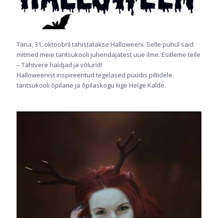
Täna, 31. oktoobril tähistatakse Halloweeni. Selle puhul said
mitmed meie tantsukooli juhendajatest uue ilme. Esitleme teile
– Tähtvere haldjad ja võlurid!
Halloweenist inspireeritud tegelased püüdis piltidele
tantsukooli õpilane ja õpilaskogu liige Helge Kalde.