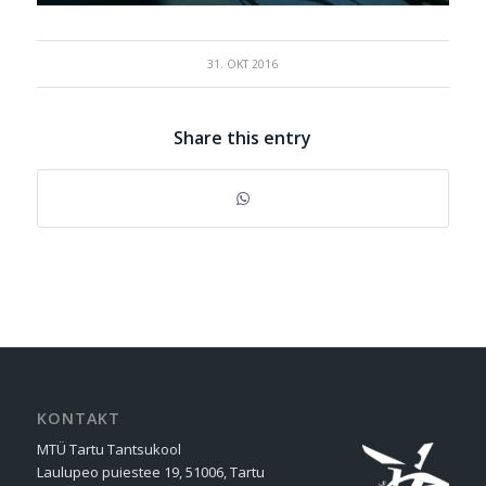
31. OKT 2016
Share this entry
KONTAKT
MTÜ Tartu Tantsukool
Laulupeo puiestee 19, 51006, Tartu