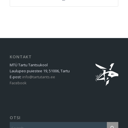
KONTAKT
MTÜ Tartu Tantsukool
Laulupeo puiestee 19, 51006, Tartu
E-post:
info@tartutants.ee
Facebook
OTSI