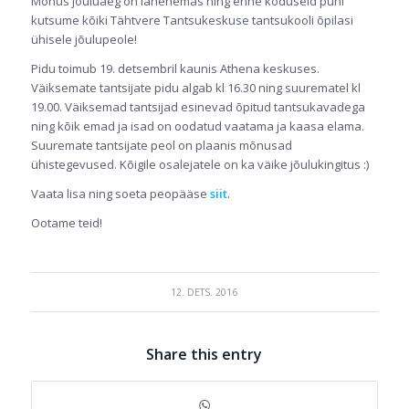
Mõnus jõuluaeg on lähenemas ning enne koduseid pühi
kutsume kõiki Tähtvere Tantsukeskuse tantsukooli õpilasi
ühisele jõulupeole!
Pidu toimub 19. detsembril kaunis Athena keskuses.
Väiksemate tantsijate pidu algab kl 16.30 ning suurematel kl
19.00. Väiksemad tantsijad esinevad õpitud tantsukavadega
ning kõik emad ja isad on oodatud vaatama ja kaasa elama.
Suuremate tantsijate peol on plaanis mõnusad
ühistegevused. Kõigile osalejatele on ka väike jõulukingitus :)
Vaata lisa ning soeta peopääse
siit
.
Ootame teid!
12. DETS. 2016
Share this entry