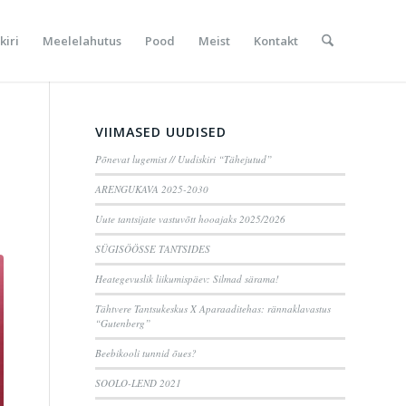
kiri
Meelelahutus
Pood
Meist
Kontakt
VIIMASED UUDISED
Põnevat lugemist // Uudiskiri “Tähejutud”
ARENGUKAVA 2025-2030
Uute tantsijate vastuvõtt hooajaks 2025/2026
SÜGISÖÖSSE TANTSIDES
Heategevuslik liikumispäev: Silmad särama!
Tähtvere Tantsukeskus X Aparaaditehas: rännaklavastus
“Gutenberg”
Beebikooli tunnid õues?
SOOLO-LEND 2021