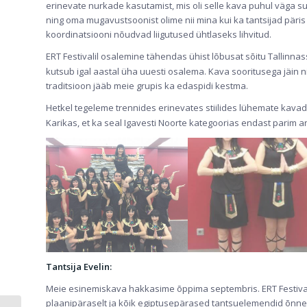
erinevate nurkade kasutamist, mis oli selle kava puhul väga suu
ning oma mugavustsoonist olime nii mina kui ka tantsijad päri
koordinatsiooni nõudvad liigutused ühtlaseks lihvitud.
ERT Festivalil osalemine tähendas ühist lõbusat sõitu Tallinna
kutsub igal aastal üha uuesti osalema. Kava sooritusega jäin n
traditsioon jääb meie grupis ka edaspidi kestma.
Hetkel tegeleme trennides erinevates stiilides lühemate kava
Karikas, et ka seal Igavesti Noorte kategoorias endast parim 
Tantsija Evelin:
Meie esinemiskava hakkasime õppima septembris. ERT Festival
plaanipäraselt ja kõik egiptusepärased tantsuelemendid õnnest