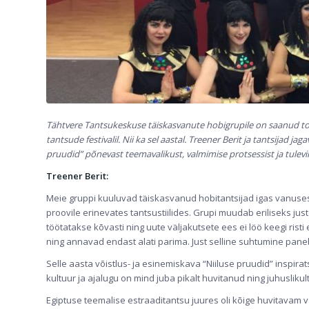
Tähtvere Tantsukeskuse täiskasvanute hobigrupile on saanud tore
tantsude festivalil. Nii ka sel aastal. Treener Berit ja tantsijad j
pruudid” põnevast teemavalikust, valmimise protsessist ja tulevi
Treener Berit:
Meie gruppi kuuluvad täiskasvanud hobitantsijad igas vanuse
proovile erinevates tantsustiilides. Grupi muudab eriliseks jus
töötatakse kõvasti ning uute väljakutsete ees ei löö keegi rist
ning annavad endast alati parima. Just selline suhtumine pane
Selle aasta võistlus- ja esinemiskava “Niiluse pruudid” inspira
kultuur ja ajalugu on mind juba pikalt huvitanud ning juhuslikul
Egiptuse teemalise estraaditantsu juures oli kõige huvitavam vä