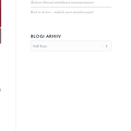
Õpilaste lõbusad mõtisklused tantsuõpetajatest
Back in Action – muljeid uuest tantsuhooajast!
BLOGI ARHIIV
l