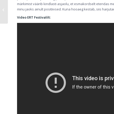
märkimist väärib kindlasti asjaolu, et esmakordselt etendas m
TREENERI TEISIPÄEV:
minu jaoks ainult positiivsed. Kuna hooaeg kestab, siis harjut
ELINA GORELAŠVILI
Video ERT Festivalilt: