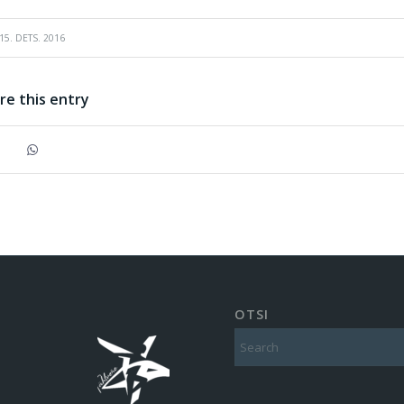
15. DETS. 2016
re this entry
OTSI