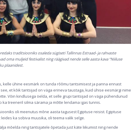
daks traditsiooniks osaleda sügiseti Tallinnas Estraad- ja rahvaste
agavad oma muljeid festivalist ning räägivad nende selle aasta kava “Niiluse
ku plaanidest.
s, kelle ühine eesmärk on tunda rõõmu tantsimisest ja panna ennast
t see, et kõik tantsijad on väga erineva taustaga, kuid ühise eesmärgi nime
i ette. Võin kindlusega öelda, et selle grupi tantsijad on väga pühendunud
b ka treeneril silma särama ja mõtte lendama igas tunnis.
tsiooniks oli meenutus mõne aasta tagusest Egiptuse reisist. Egiptuse
t leides ka sobiva muusika, oli teema valik selge.
lja mõelda ning tantsijatele õpetada just käte liikumist ning nende