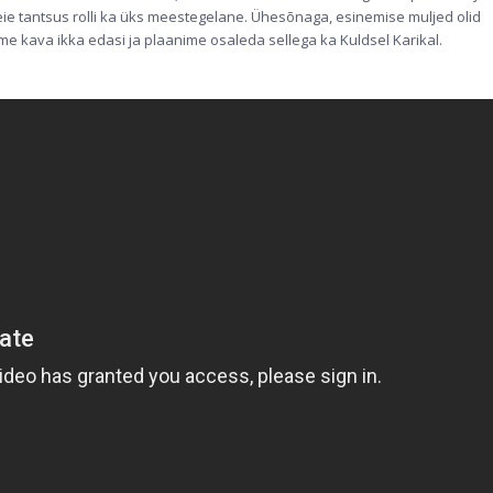
eie tantsus rolli ka üks meestegelane. Ühesõnaga, esinemise muljed olid
ame kava ikka edasi ja plaanime osaleda sellega ka Kuldsel Karikal.