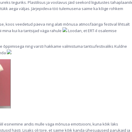
reks teguriks. Plastilisus ja voolavus jäid seekord liigutustes tahaplaanil
s tükk aega väljas. Järjepideva töö tulemusena saime ka kõige rohkem
sse, koos veedetud päeva ning alati mõnusa atmosfääriga festival lihtsalt
ii mina kui ka tantsijad väga rahule
Loodan, et ERT-il osalemise
de õppimisega ning varsti hakkame valmistuma tantsufestivaliks Kuldne
anda
il esinemine andis mulle väga mõnusa emotsiooni, kuna kõik läks
usid hästi. Lisaks oli tore, et saime kõik kanda ühesuguseid parukaid ja