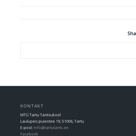
Sha
KONTAKT
MTÜ Tartu Tantsukool
Laulupeo puiestee 19, 51006, Tartu
E-post:
info@tartutants.ee
Facebook