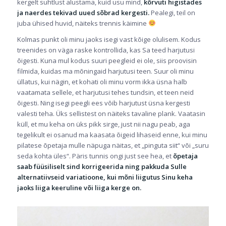
kergelt suhtlust alustama, kuid usu mind,
kõrvuti higistades
ja naerdes tekivad uued sõbrad kergesti.
Pealegi, teil on
juba ühised huvid, näiteks trennis käimine
Kolmas punkt oli minu jaoks isegi vast kõige olulisem. Kodus
treenides on väga raske kontrollida, kas Sa teed harjutusi
õigesti. Kuna mul kodus suuri peegleid ei ole, siis proovisin
filmida, kuidas ma mõningaid harjutusi teen. Suur oli minu
üllatus, kui nägin, et kohati oli minu vorm ikka üsna halb
vaatamata sellele, et harjutusi tehes tundsin, et teen neid
õigesti. Ning isegi peegli ees võib harjutust üsna kergesti
valesti teha. Üks sellistest on näiteks tavaline plank. Vaatasin
küll, et mu keha on üks pikk sirge, just nii nagu peab, aga
tegelikult ei osanud ma kaasata õigeid lihaseid enne, kui minu
pilatese õpetaja mulle näpuga näitas, et „pinguta siit“ või „suru
seda kohta üles“. Päris tunnis ongi just see hea, et
õpetaja
saab füüsiliselt sind korrigeerida ning pakkuda Sulle
alternatiivseid variatioone, kui mõni liigutus Sinu keha
jaoks liiga keeruline või liiga kerge on.