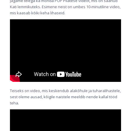
Jagame teiega ka mõnda POP Pilatese videot, mis on saanud
Kati lemmikuteks. Esimene neist on umbes 10-minutiline video,
mis kaasab kõiki keha lihaseid.
Teiseks on video, mis keskendub alakõhule ja tuharalihastele,
sest oleme ausad, kõigile naistele meeldib nende kallal tööd
teha
.