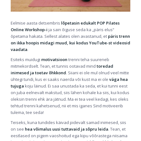
Eelmise aasta detsembris
lõpetasin edukalt POP Pilates
Online Workshop-i
ja sain õiguse seda ka „päris elus“
õpetama hakata. Sellest alates olen avastanud, et
päris trenn
on ikka hoopis midagi muud, kui kodus YouTube-st videosid
vaadata
.
Esiteks muidugi
motivatsioon
trenni teha suureneb
mitmekordselt. Tean, et tunnis ootavad mind
toredad
inimesed ja toetav õhkkond
.
Siiani ei ole mul olnud veel mitte
ühtegi tundi, kus ei saaks naerda või kust ma ei ole
väga hea
tujuga
koju läinud. Ei saa unustada ka seda, et kui tunni eest
on juba eelnevalt makstud, siis lähen kohale ka siis, kui kodus
oleksin trenni ehk ära jätnud. Ma ei tea veel kedagi, kes oleks
tehtud trenni kahetsenud, nii et mis iganes Sind motiveerib
tulema, tee seda!
Teiseks, kuna tundides käivad pidevalt samad inimesed, siis
on see
hea võimalus uusi tuttavaid ja sõpru leida
. Tean, et
eestlased on pigem vaoshoitud ega kipu võõrastega niisama