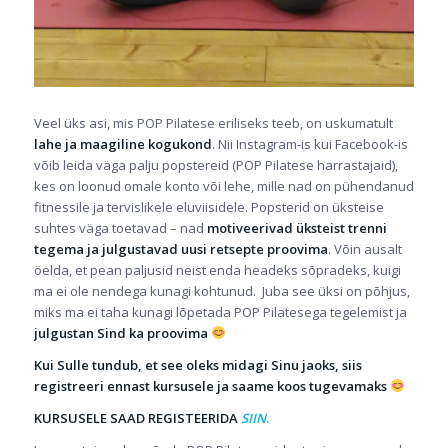
Veel üks asi, mis POP Pilatese eriliseks teeb, on uskumatult
lahe ja maagiline kogukond
. Nii
Instagram
-is kui
Facebook
-is
võib leida väga palju popstereid (POP Pilatese harrastajaid),
kes on loonud omale konto või lehe, mille nad on pühendanud
fitnessile ja tervislikele eluviisidele. Popsterid on üksteise
suhtes väga toetavad – nad
motiveerivad üksteist trenni
tegema ja julgustavad uusi retsepte proovima
. Võin ausalt
öelda, et pean paljusid neist enda headeks sõpradeks, kuigi
ma ei ole nendega kunagi kohtunud. Juba see üksi on põhjus,
miks ma ei taha kunagi lõpetada POP Pilatesega tegelemist ja
julgustan Sind ka proovima
Kui Sulle tundub, et see oleks midagi Sinu jaoks, siis
registreeri ennast kursusele ja saame koos tugevamaks
KURSUSELE SAAD REGISTEERIDA
SIIN
.