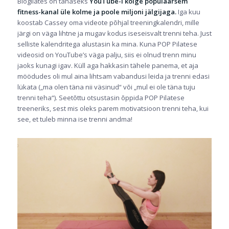
Blogilates on tänaseks
YouTube-i kõige populaarsem
fitness-kanal üle kolme ja poole miljoni jälgijaga.
Iga kuu
koostab Cassey oma videote põhjal treeningkalendri, mille
järgi on väga lihtne ja mugav kodus iseseisvalt trenni teha. Just
selliste kalendritega alustasin ka mina. Kuna POP Pilatese
videosid on YouTube’s väga palju, siis ei olnud trenn minu
jaoks kunagi igav. Küll aga hakkasin tähele panema, et aja
möödudes oli mul aina lihtsam vabandusi leida ja trenni edasi
lükata („ma olen täna nii väsinud“ või „mul ei ole täna tuju
trenni teha“). Seetõttu otsustasin õppida POP Pilatese
treeneriks, sest mis oleks parem motivatsioon trenni teha, kui
see, et tuleb minna ise trenni andma!