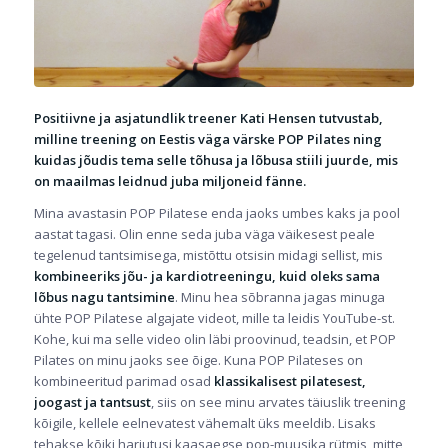
Positiivne ja asjatundlik treener Kati Hensen tutvustab,
milline treening on Eestis väga värske POP Pilates ning
kuidas jõudis tema selle tõhusa ja lõbusa stiili juurde, mis
on maailmas leidnud juba miljoneid fänne.
Mina avastasin POP Pilatese enda jaoks umbes kaks ja pool
aastat tagasi. Olin enne seda juba väga väikesest peale
tegelenud tantsimisega, mistõttu otsisin midagi sellist, mis
kombineeriks jõu- ja kardiotreeningu, kuid oleks sama
lõbus nagu tantsimine
. Minu hea sõbranna jagas minuga
ühte POP Pilatese algajate videot, mille ta leidis
YouTube
-st.
Kohe, kui ma selle video olin läbi proovinud, teadsin, et POP
Pilates on minu jaoks see õige. Kuna POP Pilateses on
kombineeritud parimad osad
klassikalisest pilatesest,
joogast ja tantsust
, siis on see minu arvates täiuslik treening
kõigile, kellele eelnevatest vähemalt üks meeldib. Lisaks
tehakse kõiki harjutusi kaasaegse pop-muusika rütmis, mitte