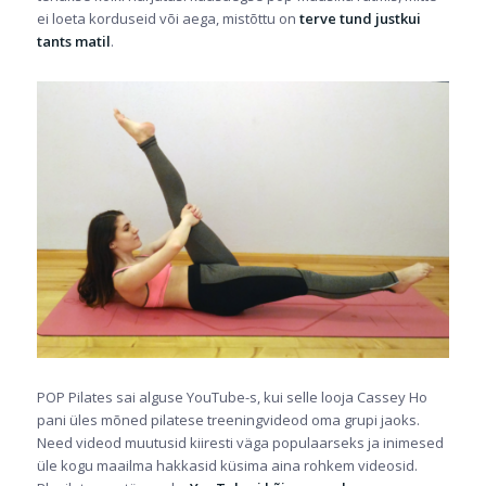
ei loeta korduseid või aega, mistõttu on
terve tund justkui
tants matil
.
POP Pilates sai alguse
YouTube
-s, kui selle looja Cassey Ho
pani üles mõned pilatese treeningvideod oma grupi jaoks.
Need videod muutusid kiiresti väga populaarseks ja inimesed
üle kogu maailma hakkasid küsima aina rohkem videosid.