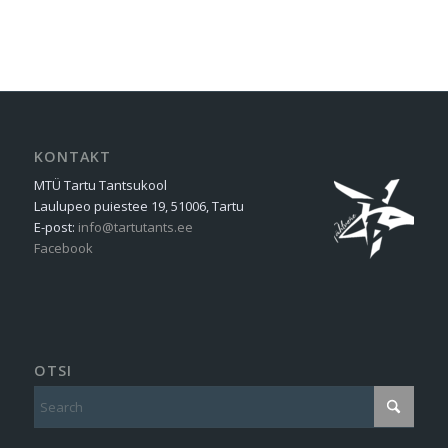
KONTAKT
MTÜ Tartu Tantsukool
Laulupeo puiestee 19, 51006, Tartu
E-post:
info@tartutants.ee
Facebook
OTSI