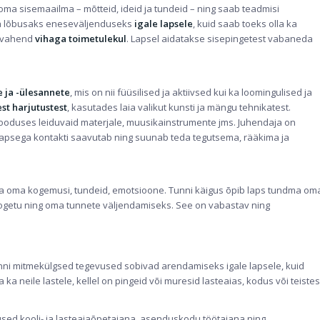
ma sisemaailma – mõtteid, ideid ja tundeid – ning saab teadmisi
ja lõbusaks eneseväljenduseks
igale lapsele
, kuid saab toeks olla ka
ivahend
vihaga toimetulekul
. Lapsel aidatakse sisepingetest vabaneda
 ja -ülesannete
, mis on nii füüsilised ja aktiivsed kui ka loomingulised ja
t harjutustest
, kasutades laia valikut kunsti ja mängu tehnikatest.
, looduses leiduvaid materjale, muusikainstrumente jms. Juhendaja on
u lapsega kontakti saavutab ning suunab teda tegutsema, rääkima ja
da oma kogemusi, tundeid, emotsioone. Tunni käigus õpib laps tundma om
ogetu ning oma tunnete väljendamiseks. See on vabastav ning
unni mitmekülgsed tegevused sobivad arendamiseks igale lapsele, kuid
 ka neile lastele, kellel on pingeid või muresid lasteaias, kodus või teistes
mused kooli- ja lasteaiaõpetajana, asenduskodu töötajana ning