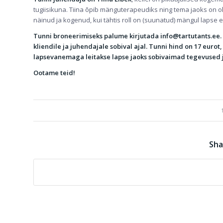
tugiisikuna. Tiina õpib mänguterapeudiks ning tema jaoks on o
näinud ja kogenud, kui tähtis roll on (suunatud) mängul lapse e
Tunni broneerimiseks palume kirjutada info@tartutants.ee.
kliendile ja juhendajale sobival ajal. Tunni hind on 17 euro
lapsevanemaga leitakse lapse jaoks sobivaimad tegevused 
Ootame teid!
Sha