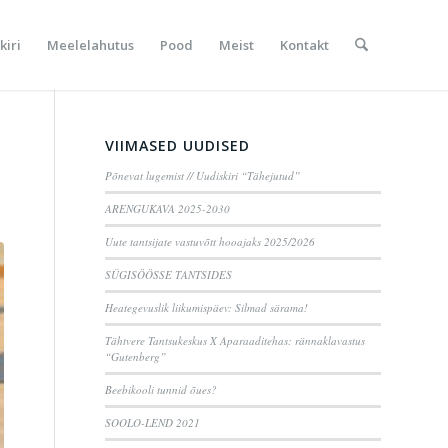
kiri
Meelelahutus
Pood
Meist
Kontakt
VIIMASED UUDISED
Põnevat lugemist // Uudiskiri “Tähejutud”
ARENGUKAVA 2025-2030
Uute tantsijate vastuvõtt hooajaks 2025/2026
SÜGISÖÖSSE TANTSIDES
Heategevuslik liikumispäev: Silmad särama!
Tähtvere Tantsukeskus X Aparaaditehas: rännaklavastus
“Gutenberg”
Beebikooli tunnid õues?
SOOLO-LEND 2021