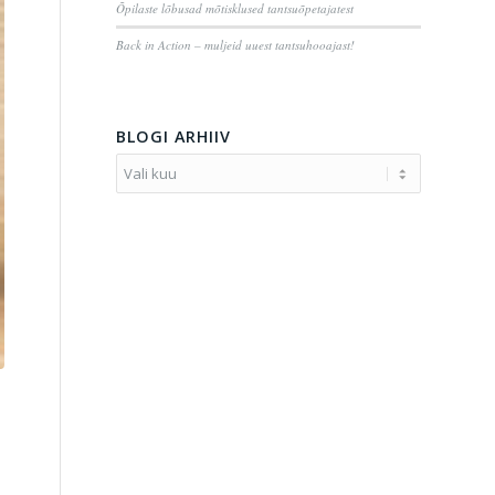
Õpilaste lõbusad mõtisklused tantsuõpetajatest
Back in Action – muljeid uuest tantsuhooajast!
BLOGI ARHIIV