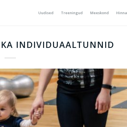
Uudised
Treeningud
Meeskond
Hinna
 KA INDIVIDUAALTUNNID