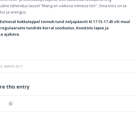
luline tähendus lausel “Mäng on väikese inimese töö”. Oma töös on ta
lus ja arengus.
Eelneval kokkuleppel toimub tund neljapäeviti kl 17.15-17.45 või muul
t, regulaarsete tundide korral soodustus. Koostöös lapse ja
ja ajakava.
10. MÄRTS 2017
re this entry