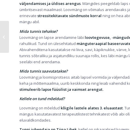
väljendamises ja üldises arengus
. Mängides peegeldab laps o
ümbritsevast maailmast. Loovmäng on võimalus arendavaks 
erinevate
stressitekitavate sündmuste korral
ning on hea ab
mängu abil.
Mida tunnis tehakse?
TREENERI TEISIPÄEV:
Loovmäng on lapse arendamine läbi
loovtegevuse, -mängude
BERIT PIIR
rahulikud. Tund on ülesehitatud
mänguteraapial baseeruvates
Abivahenditena kasutatakse nii liiva, savi, käpiknukke, värve
tunnis sõbraliku ja asjatundliku suunaja rollis, kes läbi mäng
seeläbi end arendama.
Mida tunnis saavutatakse?
Loovmäng ja loomisprotsess aitab lapsel vormida ja väljenda
keha ja mõttemaailma, uurib keskkonda ning leiab vahendid k
stimuleerib lapse füüsilist ja vaimset arengut.
Kellele on tund mõeldud?
Loovmäng on mõeldud
kõigile lastele alates 3. eluaastast
. T
mängus kasutatavatest terapeutilistest tehnikatest võib abi olla
eluvaldkondades.
Tunni juhendaja on Tiina Libek
, kellel on pikaajalised koge