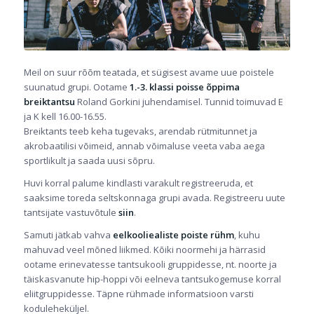
Meil on suur rõõm teatada, et sügisest avame uue poistele
suunatud grupi. Ootame
1.-3. klassi poisse õppima
breiktantsu
Roland Gorkini juhendamisel. Tunnid toimuvad E
ja K kell 16.00-16.55.
Breiktants teeb keha tugevaks, arendab rütmitunnet ja
akrobaatilisi võimeid, annab võimaluse veeta vaba aega
sportlikult ja saada uusi sõpru.
Huvi korral palume kindlasti varakult registreeruda, et
saaksime toreda seltskonnaga grupi avada. Registreeru uute
tantsijate vastuvõtule
siin
.
Samuti jätkab vahva
eelkooliealiste poiste rühm
, kuhu
mahuvad veel mõned liikmed. Kõiki noormehi ja härrasid
ootame erinevatesse tantsukooli gruppidesse, nt. noorte ja
täiskasvanute hip-hoppi või eelneva tantsukogemuse korral
eliitgruppidesse. Täpne rühmade informatsioon varsti
koduleheküljel.