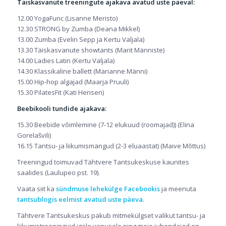
Täiskasvanute treeningute ajakava avatud uste päeval:
12.00 YogaFunc (Lisanne Meristo)
12.30 STRONG by Zumba (Deana Mikkel)
13.00 Zumba (Evelin Sepp ja Kertu Valjala)
13.30 Täiskasvanute showt
ants (Marit Männiste)
14.00 Ladies Latin (Kertu Valjala)
14.30 Klassikaline ballett (Marianne Männi)
15.00 Hip-hop algajad (Maarja Pruuli)
15.30 PilatesFit (Kati Hensen)
Beebikooli tundide ajakava:
15.30 Beebide võimlemine (7-12 elukuud (roomajad)) (Elina
Gorelašvili)
16.15 Tantsu- ja liikumismängud (2-3 eluaastat) (Maive Mõttus)
Treeningud toimuvad Tähtvere Tantsukeskuse kaunites
saalides (Laulupeo pst. 19).
Vaata siit ka
sündmuse lehekülge Facebookis
ja meenuta
tantsublogis eelmist avatud uste päeva
.
Tähtvere Tantsukeskus pakub mitmekülgset valikut tantsu- ja
liikumistreeninguid igale vanusele ning meie juhendajad on