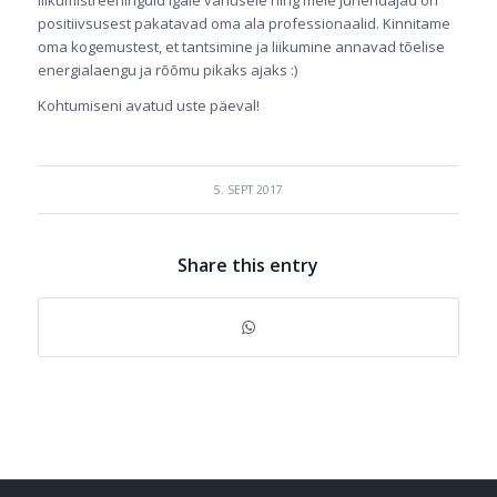
positiivsusest pakatavad oma ala professionaalid. Kinnitame
oma kogemustest, et tantsimine ja liikumine annavad tõelise
energialaengu ja rõõmu pikaks ajaks :)
Kohtumiseni avatud uste päeval!
5. SEPT 2017
Share this entry