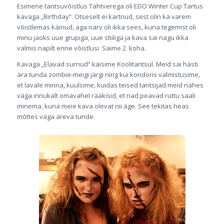
Esimene tantsuvõistlus Tähtverega oli EDO Winter Cup Tartus
kavaga „Birthday“. Otseselt ei kartnud, sest olin ka varem
võistlemas käinud, aga närv oli ikka sees, kuna tegemist oli
minu jaoks uue grupiga, uue stiiliga ja kava sai nagu ikka
valmis napilt enne võistlusi Saime 2. koha.
Kavaga „Elavad surnud“ käisime Koolitantsul. Meid sai hästi
ära tunda zombie-meigi järgi ning kui koridoris valmistusime,
et lavale minna, kuulsime, kuidas teised tantsijad meid nähes
väga innukalt omavahel rääkisid, et nad peavad ruttu saali
minema, kuna meie kava olevat nii äge. See tekitas heas
mõttes väga äreva tunde.