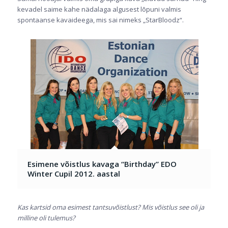
kevadel saime kahe nädalaga algusest lõpuni valmis
spontaanse kavaideega, mis sai nimeks „StarBloodz“.
Esimene võistlus kavaga “Birthday” EDO
Winter Cupil 2012. aastal
Kas kartsid oma esimest tantsuvõistlust? Mis võistlus see oli ja
milline oli tulemus?