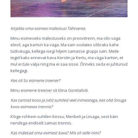
Kirjelda oma esimesi mälestusi Tähtveres.
Minu esimeseks mälestuseks on proovitrenn, ma olin väga
elevil, aga kartsin ka väga. Ma sain oodates sõbraks kahe
tüdrukuga, kellega isegi hiljem samasse gruppi sain. Meile
tegid kaks erinevat kava Kerstin ja Kertu, ma väga kartsin, et
mul ei tule välja ning ma ei saa sisse. Õnneks seda ei juhtunud
kellegagi.
Kes oli Su esimene treener?
Minu esimene treener oli Elina Gorelašvili.
Kas tantsid koos ja (või) suhtled veel inimestega, kes olid Sinuga
koos esimeses trennis?
Kõige rohkem suhtlen Kessu, Meribeli ja Liisaga, sest käin
nendega endiselt samas trennis.
Kas mäletad oma esimest kava? Mis oli selle nimi?