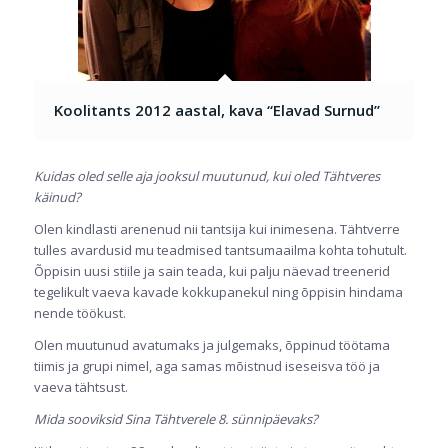
Koolitants 2012 aastal, kava “Elavad Surnud”
Kuidas oled selle aja jooksul muutunud, kui oled Tähtveres
käinud?
Olen kindlasti arenenud nii tantsija kui inimesena. Tähtverre
tulles avardusid mu teadmised tantsumaailma kohta tohutult.
Õppisin uusi stiile ja sain teada, kui palju näevad treenerid
tegelikult vaeva kavade kokkupanekul ning õppisin hindama
nende töökust.
Olen muutunud avatumaks ja julgemaks, õppinud töötama
tiimis ja grupi nimel, aga samas mõistnud iseseisva töö ja
vaeva tähtsust.
Mida sooviksid Sina Tähtverele 8. sünnipäevaks?