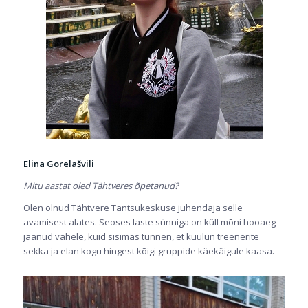
Elina Gorelašvili
Mitu aastat oled Tähtveres õpetanud?
Olen olnud Tähtvere Tantsukeskuse juhendaja selle
avamisest alates. Seoses laste sünniga on küll mõni hooaeg
jäänud vahele, kuid sisimas tunnen, et kuulun treenerite
sekka ja elan kogu hingest kõigi gruppide käekäigule kaasa.