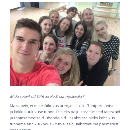
Mida sooviksid Tähtverele 8. sünnipäevaks?
Ma soovin, et meie jätkuvas arengus säiliks Tähtpere ühtsus
ja kokkukuuluvuse tunne. Et oleks palju särasilmseid tantsijaid
ja rõõmsameelseid juhendajaid. Et Tähtvere oleks koht, kus
tunneme end kui kodus – turvaliselt, ümbritsetuna parimatest
kaaslastest.