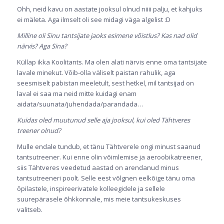
Ohh, neid kavu on aastate jooksul olnud niiii palju, et kahjuks
ei mäleta. Aga ilmselt oli see midagi väga algelist :D
Milline oli Sinu tantsijate jaoks esimene võistlus? Kas nad olid
närvis? Aga Sina?
Küllap ikka Koolitants. Ma olen alati närvis enne oma tantsijate
lavale minekut. Võib-olla väliselt paistan rahulik, aga
seesmiselt pabistan meeletult, sest hetkel, mil tantsijad on
laval ei saa ma neid mitte kuidagi enam
aidata/suunata/juhendada/parandada…
Kuidas oled muutunud selle aja jooksul, kui oled Tähtveres
treener olnud?
Mulle endale tundub, et tänu Tähtverele ongi minust saanud
tantsutreener. Kui enne olin võimlemise ja aeroobikatreener,
siis Tähtveres veedetud aastad on arendanud minus
tantsutreeneri poolt. Selle eest võlgnen eelkõige tänu oma
õpilastele, inspireerivatele kolleegidele ja sellele
suurepärasele õhkkonnale, mis meie tantsukeskuses
valitseb.