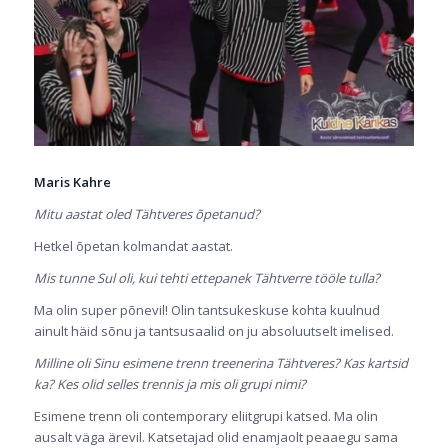
Maris Kahre
Mitu aastat oled Tähtveres õpetanud?
Hetkel õpetan kolmandat aastat.
Mis tunne Sul oli, kui tehti ettepanek Tähtverre tööle tulla?
Ma olin super põnevil! Olin tantsukeskuse kohta kuulnud
ainult häid sõnu ja tantsusaalid on ju absoluutselt imelised.
Milline oli Sinu esimene trenn treenerina Tähtveres? Kas kartsid
ka? Kes olid selles trennis ja mis oli grupi nimi?
Esimene trenn oli contemporary eliitgrupi katsed. Ma olin
ausalt väga ärevil. Katsetajad olid enamjaolt peaaegu sama