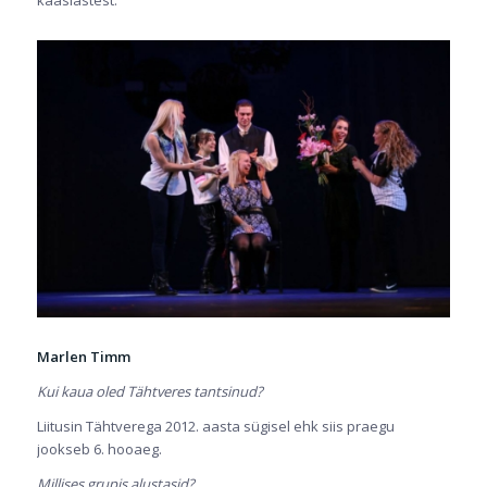
Marlen Timm
Kui kaua oled Tähtveres tantsinud?
Liitusin Tähtverega 2012. aasta sügisel ehk siis praegu
jookseb 6. hooaeg.
Millises grupis alustasid?