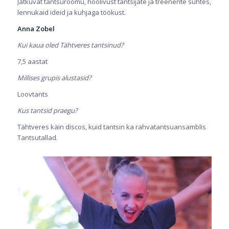
Jätkuvat tantsurõõmu, hoolivust tantsijate ja treenerite suhtes,
lennukaid ideid ja kuhjaga töökust.
Anna Zobel
Kui kaua oled Tähtveres tantsinud?
7,5 aastat
Millises grupis alustasid?
Loovtants
Kus tantsid praegu?
Tähtveres käin discos, kuid tantsin ka rahvatantsuansamblis
Tantsutallad.