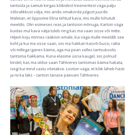
tantsida ja samuti kiirgas kõikidest treeneritest väga palju
sõbralikkust välja, mis andis omakorda julgust juurde.
Mäletan, et õppisime Elina tehtud kava, mis mulle tohutult
meeldis. Olin esimeses reas ja tantsisin mõnuga. Kartsin väga
kuidas mul kava välja tuleb ning kas ma saan sisse või mitte.
Hiljem koju minnes rääkisin emale, kui väga mulle meeldib see
koht ja kui ma sisse saan, siis ma hakkan kasvõi bussi, ratta
või millega iganes käima, aga ma pean selles tantsukoolis
tantsima hakkama. Kuna elasime üsna kaugel, siis polnud
kindel, kas ma üldse saan Tähtveres tantsimas käima hakata,
isegi kui mind vastu võetakse. Lootsin väga, et kõik läheb hästi
ja nii ka läks – tantsin tänase päevani Tähtveres.