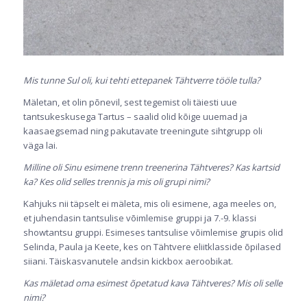
Mis tunne Sul oli, kui tehti ettepanek Tähtverre tööle tulla?
Mäletan, et olin põnevil, sest tegemist oli täiesti uue
tantsukeskusega Tartus – saalid olid kõige uuemad ja
kaasaegsemad ning pakutavate treeningute sihtgrupp oli
väga lai.
Milline oli Sinu esimene trenn treenerina Tähtveres? Kas kartsid
ka? Kes olid selles trennis ja mis oli grupi nimi?
Kahjuks nii täpselt ei mäleta, mis oli esimene, aga meeles on,
et juhendasin tantsulise võimlemise gruppi ja 7.-9. klassi
showtantsu gruppi. Esimeses tantsulise võimlemise grupis olid
Selinda, Paula ja Keete, kes on Tähtvere eliitklasside õpilased
siiani. Täiskasvanutele andsin kickbox aeroobikat.
Kas mäletad oma esimest õpetatud kava Tähtveres? Mis oli selle
nimi?