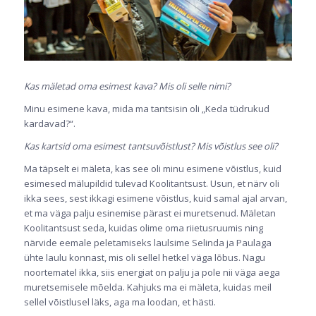
Kas mäletad oma esimest kava? Mis oli selle nimi?
Minu esimene kava, mida ma tantsisin oli „Keda tüdrukud
kardavad?“.
Kas kartsid oma esimest tantsuvõistlust? Mis võistlus see oli?
Ma täpselt ei mäleta, kas see oli minu esimene võistlus, kuid
esimesed mälupildid tulevad Koolitantsust. Usun, et närv oli
ikka sees, sest ikkagi esimene võistlus, kuid samal ajal arvan,
et ma väga palju esinemise pärast ei muretsenud. Mäletan
Koolitantsust seda, kuidas olime oma riietusruumis ning
närvide eemale peletamiseks laulsime Selinda ja Paulaga
ühte laulu konnast, mis oli sellel hetkel väga lõbus. Nagu
noortematel ikka, siis energiat on palju ja pole nii väga aega
muretsemisele mõelda. Kahjuks ma ei mäleta, kuidas meil
sellel võistlusel läks, aga ma loodan, et hästi.