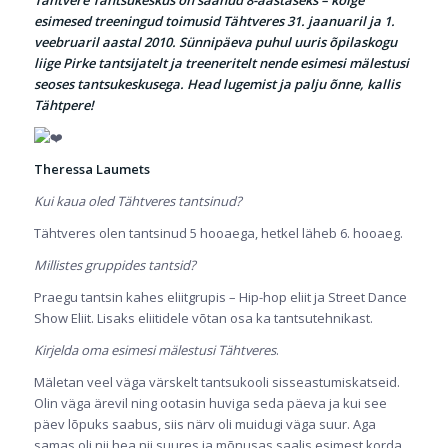
esimesed treeningud toimusid Tähtveres 31. jaanuaril ja 1.
veebruaril aastal 2010. Sünnipäeva puhul uuris õpilaskogu
liige Pirke tantsijatelt ja treeneritelt nende esimesi mälestusi
seoses tantsukeskusega.
Head lugemist ja palju õnne, kallis
Tähtpere!
Theressa Laumets
Kui kaua oled Tähtveres tantsinud?
Tähtveres olen tantsinud 5 hooaega, hetkel läheb 6. hooaeg.
Millistes gruppides tantsid?
Praegu tantsin kahes eliitgrupis – Hip-hop eliit ja Street Dance
Show Eliit. Lisaks eliitidele võtan osa ka tantsutehnikast.
Kirjelda oma esimesi mälestusi Tähtveres
.
Mäletan veel väga värskelt tantsukooli sisseastumiskatseid.
Olin väga ärevil ning ootasin huviga seda päeva ja kui see
päev lõpuks saabus, siis närv oli muidugi väga suur. Aga
samas oli nii hea nii suures ja mõnusas saalis esimest korda