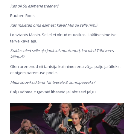
Kes oli Su esimene treener?
Ruuben Roos
Kas mäletad oma esimest kava? Mis oli selle nimi?
Loovtants Masin. Sellel ei olnud muusikat. Häälitsesime ise
terve kava aja.
Kuidas oled selle aja jooksul muutunud, kui oled Tähtveres
käinud?
Olen arenenud nii tantsija kui inimesena väga palju ja ütleks,
et pigem paremuse poole.
Mida sooviksid Sina Tähtverele 8. sünnipäevaks?
Palju võhma, tugevaid lihaseid ja lahtiseid jalgu!