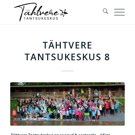
TÄHTVERE
TANTSUKESKUS 8
Tähtvere Tantsukeskus on saanud 8-aastaseks – kõige