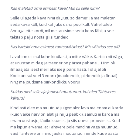
Kas mäletad oma esimest kava? Mis oli selle nimi?
Selle üliägeda kava nimi oli „Kitt, sõidame!” ja ma mäletan
seda kava küll, kuid kahjuks üsna poolikult. Vahel tuleb
Annaga ette kordi, mil me tantsime seda koos läbi ja see
tekitab palju nostalgilisi tundeid.
Kas kartsid oma esimest tantsuvõistlust? Mis võistlus see oli?
Lavahirm oli mul kohe kindlasti ja mitte väike. Kartsin nii väga,
et unustan midagi ja treener on pärast pahane… Hirm oli
ilmaasjata, sest meil läks isegi päris hästi. Tol ajal oli
Koolitantsul veel 3 vooru (maakondlik, piirkondlik ja finaal)
ning me jõudsime piirkondlikku vooru!
Kuidas oled selle aja jooksul muutunud, kui oled Tähtveres
käinud?
Kindlasti olen ma muutnud julgemaks: lava ma enam ei karda
(kuid väike närv on alati ja nii ju peabki), samuti ei karda ma
enam uusi asju, läbikukkumist ja siis uuesti proovimist. Kuid
ma kipun arvama, et Tähtvere pole mind nii väga muutnud,
vaid Tähtvere on minu jaoks muutunud: nende kuue aasta