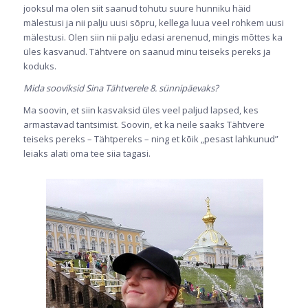
jooksul ma olen siit saanud tohutu suure hunniku häid
mälestusi ja nii palju uusi sõpru, kellega luua veel rohkem uusi
mälestusi. Olen siin nii palju edasi arenenud, mingis mõttes ka
üles kasvanud. Tähtvere on saanud minu teiseks pereks ja
koduks.
Mida sooviksid Sina Tähtverele 8. sünnipäevaks?
Ma soovin, et siin kasvaksid üles veel paljud lapsed, kes
armastavad tantsimist. Soovin, et ka neile saaks Tähtvere
teiseks pereks – Tähtpereks – ning et kõik „pesast lahkunud”
leiaks alati oma tee siia tagasi.