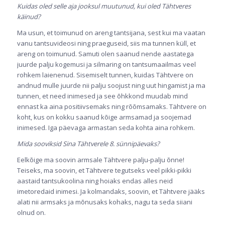
Kuidas oled selle aja jooksul muutunud, kui oled Tähtveres
käinud?
Ma usun, et toimunud on areng tantsijana, sest kui ma vaatan
vanu tantsuvideosi ning praeguseid, siis ma tunnen küll, et
areng on toimunud. Samuti olen saanud nende aastatega
juurde palju kogemusi ja silmaring on tantsumaailmas veel
rohkem laienenud. Sisemiselt tunnen, kuidas Tähtvere on
andnud mulle juurde nii palju soojust ning uut hingamist ja ma
tunnen, et need inimesed ja see õhkkond muudab mind
ennast ka aina positiivsemaks ning rõõmsamaks. Tähtvere on
koht, kus on kokku saanud kõige armsamad ja soojemad
inimesed. Iga päevaga armastan seda kohta aina rohkem.
Mida sooviksid Sina Tähtverele 8. sünnipäevaks?
Eelkõige ma soovin armsale Tähtvere palju-palju õnne!
Teiseks, ma soovin, et Tähtvere tegutseks veel pikki-pikki
aastaid tantsukoolina ning hoiaks endas alles neid
imetoredaid inimesi. Ja kolmandaks, soovin, et Tähtvere jääks
alati nii armsaks ja mõnusaks kohaks, nagu ta seda siiani
olnud on.