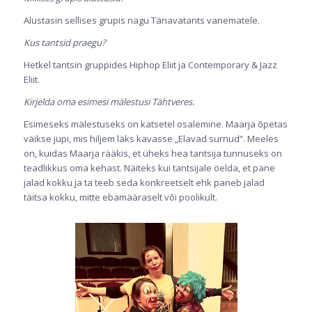
Alustasin sellises grupis nagu Tänavatants vanematele.
Kus tantsid praegu?
Hetkel tantsin gruppides Hiphop Eliit ja Contemporary & Jazz
Eliit.
Kirjelda oma esimesi mälestusi Tähtveres.
Esimeseks mälestuseks on katsetel osalemine. Maarja õpetas
väikse jupi, mis hiljem läks kavasse „Elavad surnud“. Meeles
on, kuidas Maarja rääkis, et üheks hea tantsija tunnuseks on
teadlikkus oma kehast. Näiteks kui tantsijale öelda, et pane
jalad kokku ja ta teeb seda konkreetselt ehk paneb jalad
täitsa kokku, mitte ebamääraselt või poolikult.