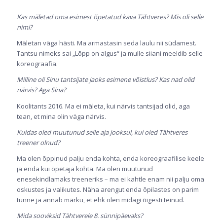
Kas mäletad oma esimest õpetatud kava Tähtveres? Mis oli selle
nimi?
Mäletan väga hästi. Ma armastasin seda laulu nii südamest.
Tantsu nimeks sai „Lõpp on algus“ ja mulle siiani meeldib selle
koreograafia.
Milline oli Sinu tantsijate jaoks esimene võistlus? Kas nad olid
närvis? Aga Sina?
Koolitants 2016. Ma ei mäleta, kui närvis tantsijad olid, aga
tean, et mina olin väga närvis.
Kuidas oled muutunud selle aja jooksul, kui oled Tähtveres
treener olnud?
Ma olen õppinud palju enda kohta, enda koreograafilise keele
ja enda kui õpetaja kohta. Ma olen muutunud
enesekindlamaks treeneriks – ma ei kahtle enam nii palju oma
oskustes ja valikutes. Näha arengut enda õpilastes on parim
tunne ja annab märku, et ehk olen midagi õigesti teinud.
Mida sooviksid Tähtverele 8. sünnipäevaks?