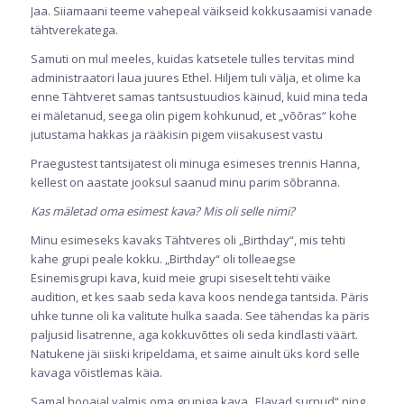
Jaa. Siiamaani teeme vahepeal väikseid kokkusaamisi vanade
tähtverekatega.
Samuti on mul meeles, kuidas katsetele tulles tervitas mind
administraatori laua juures Ethel. Hiljem tuli välja, et olime ka
enne Tähtveret samas tantsustuudios käinud, kuid mina teda
ei mäletanud, seega olin pigem kohkunud, et „võõras“ kohe
jutustama hakkas ja rääkisin pigem viisakusest vastu
Praegustest tantsijatest oli minuga esimeses trennis Hanna,
kellest on aastate jooksul saanud minu parim sõbranna.
Kas mäletad oma esimest kava? Mis oli selle nimi?
Minu esimeseks kavaks Tähtveres oli „Birthday“, mis tehti
kahe grupi peale kokku. „Birthday“ oli tolleaegse
Esinemisgrupi kava, kuid meie grupi siseselt tehti väike
audition, et kes saab seda kava koos nendega tantsida. Päris
uhke tunne oli ka valitute hulka saada. See tähendas ka päris
paljusid lisatrenne, aga kokkuvõttes oli seda kindlasti väärt.
Natukene jäi siiski kripeldama, et saime ainult üks kord selle
kavaga võistlemas käia.
Samal hooajal valmis oma grupiga kava „Elavad surnud“ ning