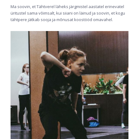
Ma soovin, et Tähtverel läheks järgmistel aastatel erinevatel
üritustel sama võimsalt, kui siiani on läinud ja soovin, et kogu
tähtpere jätkab sooja ja mõnusat koostööd omavahel.