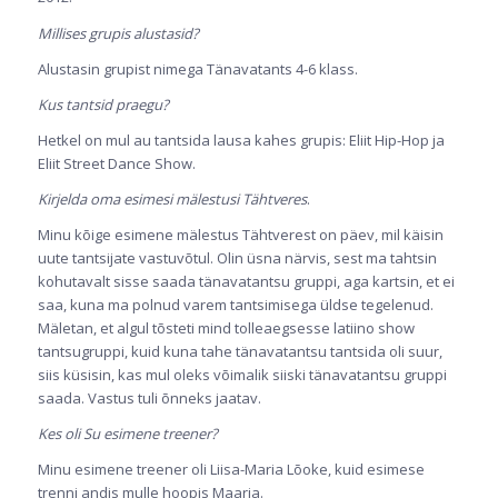
Millises grupis alustasid?
Alustasin grupist nimega Tänavatants 4-6 klass.
Kus tantsid praegu?
Hetkel on mul au tantsida lausa kahes grupis: Eliit Hip-Hop ja
Eliit Street Dance Show.
Kirjelda oma esimesi mälestusi Tähtveres
.
Minu kõige esimene mälestus Tähtverest on päev, mil käisin
uute tantsijate vastuvõtul. Olin üsna närvis, sest ma tahtsin
kohutavalt sisse saada tänavatantsu gruppi, aga kartsin, et ei
saa, kuna ma polnud varem tantsimisega üldse tegelenud.
Mäletan, et algul tõsteti mind tolleaegsesse latiino show
tantsugruppi, kuid kuna tahe tänavatantsu tantsida oli suur,
siis küsisin, kas mul oleks võimalik siiski tänavatantsu gruppi
saada. Vastus tuli õnneks jaatav.
Kes oli Su esimene treener?
Minu esimene treener oli Liisa-Maria Lõoke, kuid esimese
trenni andis mulle hoopis Maarja.