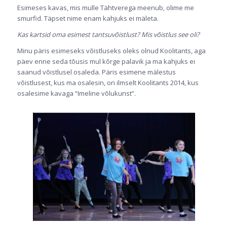
Esimeses kavas, mis mulle Tähtverega meenub, olime me
smurfid. Täpset nime enam kahjuks ei mäleta.
Kas kartsid oma esimest tantsuvõistlust? Mis võistlus see oli?
Minu päris esimeseks võistluseks oleks olnud Koolitants, aga
päev enne seda tõusis mul kõrge palavik ja ma kahjuks ei
saanud võistlusel osaleda. Päris esimene mälestus
võistlusest, kus ma osalesin, on ilmselt Koolitants 2014, kus
osalesime kavaga “Imeline võlukunst”.