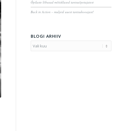
Õpilaste lõbusad mõtisklused tantsuõpetajatest
Back in Action – muljeid uuest tantsuhooajast!
BLOGI ARHIIV