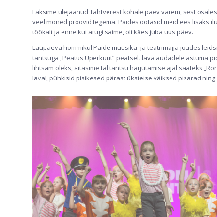
Läksime ülejäänud Tähtverest kohale päev varem, sest osales
veel mõned proovid tegema. Paides ootasid meid ees lisaks ilu
töökalt ja enne kui arugi saime, oli käes juba uus päev.
Laupäeva hommikul Paide muusika- ja teatrimajja jõudes leid
tantsuga „Peatus Uperkuut” peatselt lavalaudadele astuma pidid.
lihtsam oleks, aitasime tal tantsu harjutamise ajal saateks „R
laval, pühkisid pisikesed pärast üksteise väiksed pisarad ning 