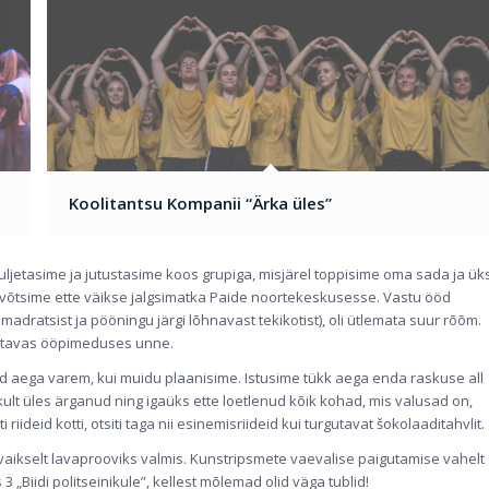
Koolitantsu Kompanii “Ärka üles”
ljetasime ja jutustasime koos grupiga, misjärel toppisime oma sada ja ük
ja võtsime ette väikse jalgsimatka Paide noortekeskusesse. Vastu ööd
adratsist ja pööningu järgi lõhnavast tekikotist), oli ütlemata suur rõõm.
isutavas ööpimeduses unne.
nd aega varem, kui muidu plaanisime. Istusime tükk aega enda raskuse all
kult üles ärganud ning igaüks ette loetlenud kõik kohad, mis valusad on,
riideid kotti, otsiti taga nii esinemisriideid kui turgutavat šokolaaditahvlit.
vaikselt lavaprooviks valmis. Kunstripsmete vaevalise paigutamise vahelt
„Biidi politseinikule”, kellest mõlemad olid väga tublid!