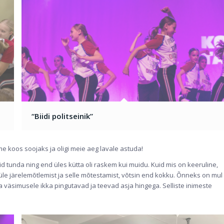
“Biidi politseinik”
ime koos soojaks ja oligi meie aeg lavale astuda!
id tunda ning end üles kütta oli raskem kui muidu. Kuid mis on keeruline,
 üle järelemõtlemist ja selle mõtestamist, võtsin end kokku. Õnneks on mul
äsimusele ikka pingutavad ja teevad asja hingega. Selliste inimeste