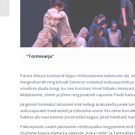
suvelaager 2019
“Tormivarju”
Pärast õhtuse kontserdi lõppu rõõmustasime tulemuste üle, mu
meigivahendit ning kõrvalt Selverist soetatud toiduasja kotti 
voodisse jõuda (isegi, kui see koosnes öösel tühjaks minevast m
Muljetasime, sõime ja jõime ning peatselt vajusime Paide ka
Järgmisel hommikul ärkasime kõik kellegi äratuskella peale tu
aukuvajuvatel madratsitel ja toibusime unest. Kui olime korrali
hakkas elu taas keema. Joosti edasi-tagasi, pesti hambaid, topiti 
Päiksepaiste saatel jalutasime võistluspaika ning panime end 
jõudsime kaasa elama ka väikeste „Koka rokile” ja Tantsuklass 3 