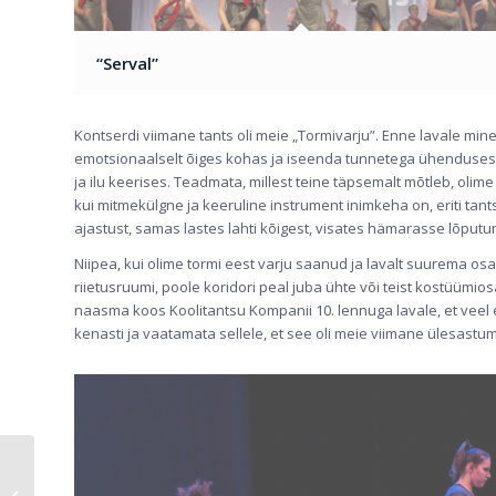
“Serval”
Kontserdi viimane tants oli meie „Tormivarju”. Enne lavale min
emotsionaalselt õiges kohas ja iseenda tunnetega ühenduses. L
ja ilu keerises. Teadmata, millest teine täpsemalt mõtleb, olim
kui mitmekülgne ja keeruline instrument inimkeha on, eriti tant
ajastust, samas lastes lahti kõigest, visates hämarasse lõputu
Niipea, kui olime tormi eest varju saanud ja lavalt suurema o
riietusruumi, poole koridori peal juba ühte või teist kostüümio
naasma koos Koolitantsu Kompanii 10. lennuga lavale, et veel
kenasti ja vaatamata sellele, et see oli meie viimane ülesastumi
Kevadkontsert ja