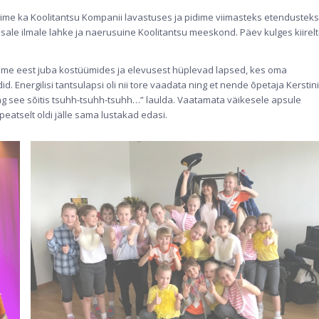
ime ka Koolitantsu Kompanii lavastuses ja pidime viimasteks etendusteks
sale ilmale lahke ja naerusuine Koolitantsu meeskond. Päev kulges kiirelt
sime eest juba kostüümides ja elevusest hüplevad lapsed, kes oma
 Energilisi tantsulapsi oli nii tore vaadata ning et nende õpetaja Kerstini
ong see sõitis tsuhh-tsuhh-tsuhh…” laulda. Vaatamata väikesele apsule
peatselt oldi jälle sama lustakad edasi.