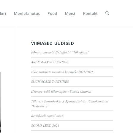
kiri
Meelelahutus
Pood
Meist
Kontakt
VIIMASED UUDISED
Põnevat lugemist // Uudiskiri “Tähejutud”
ARENGUKAVA 2025-2030
Uute tantsijate vastuvõtt hooajaks 2025/2026
SÜGISÖÖSSE TANTSIDES
Heategevuslik liikumispäev: Silmad särama!
Tähtvere Tantsukeskus X Aparaaditehas: rännaklavastus
“Gutenberg”
Beebikooli tunnid õues?
SOOLO-LEND 2021