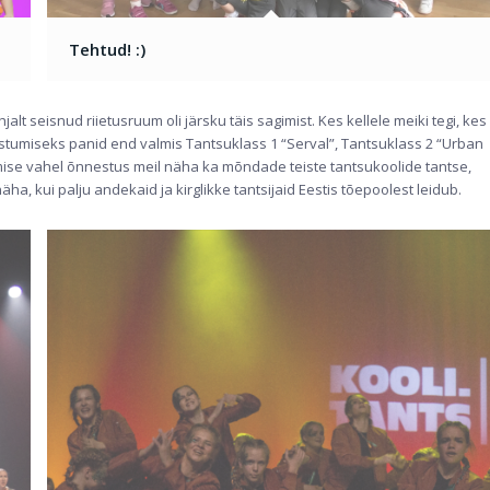
Tehtud! :)
lt seisnud riietusruum oli järsku täis sagimist. Kes kellele meiki tegi, kes
stumiseks panid end valmis Tantsuklass 1 “Serval”, Tantsuklass 2 “Urban
mise vahel õnnestus meil näha ka mõndade teiste tantsukoolide tantse,
ha, kui palju andekaid ja kirglikke tantsijaid Eestis tõepoolest leidub.