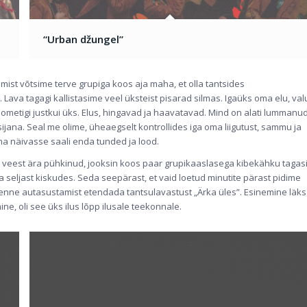
“Urban džungel”
emist võtsime terve grupiga koos aja maha, et olla tantsides
ava tagagi kallistasime veel üksteist pisarad silmas. Igaüks oma elu, val
e ometigi justkui üks. Elus, hingavad ja haavatavad. Mind on alati lummanu
sijana. Seal me olime, üheaegselt kontrollides iga oma liigutust, sammu ja
na näivasse saali enda tunded ja lood.
sa veest ära pühkinud, jooksin koos paar grupikaaslasega kibekähku tagas
sa seljast kiskudes. Seda seepärast, et vaid loetud minutite pärast pidime
 enne autasustamist etendada tantsulavastust „Ärka üles”. Esinemine läks
ne, oli see üks ilus lõpp ilusale teekonnale.