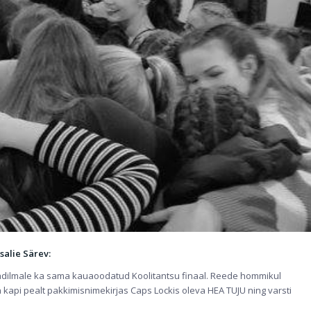
salie Särev:
evadilmale ka sama kauaoodatud Koolitantsu finaal. Reede hommikul
 kapi pealt pakkimisnimekirjas Caps Lockis oleva HEA TUJU ning varsti