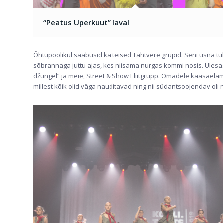
“Peatus Uperkuut” laval
Õhtupoolikul saabusid ka teised Tähtvere grupid. Seni üsna tühja
sõbrannaga juttu ajas, kes niisama nurgas kommi nosis. Ülesa
džungel” ja meie, Street & Show Eliitgrupp. Omadele kaasaela
millest kõik olid väga nauditavad ning nii südantsoojendav oli nä