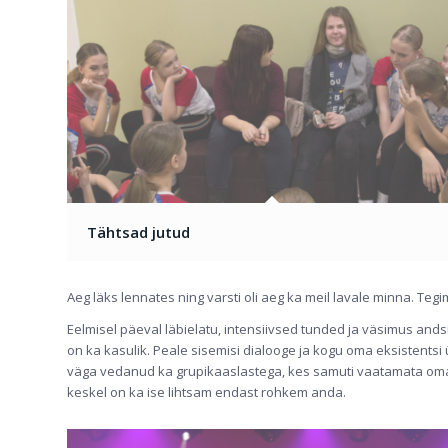
Tähtsad jutud
Aeg läks lennates ning varsti oli aeg ka meil lavale minna. Teg
Eelmisel päeval läbielatu, intensiivsed tunded ja väsimus ands
on ka kasulik. Peale sisemisi dialooge ja kogu oma eksistentsi
väga vedanud ka grupikaaslastega, kes samuti vaatamata oma v
keskel on ka ise lihtsam endast rohkem anda.