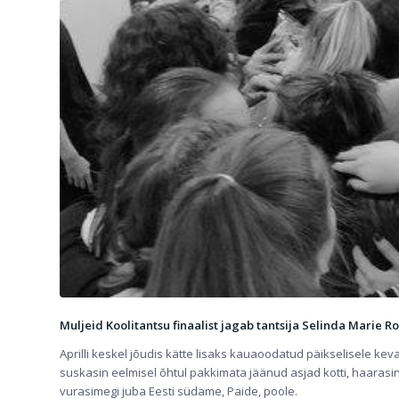
Muljeid Koolitantsu finaalist jagab tantsija Selinda Marie Ro
Aprilli keskel jõudis kätte lisaks kauaoodatud päikselisele k
suskasin eelmisel õhtul pakkimata jäänud asjad kotti, haarasin
vurasimegi juba Eesti südame, Paide, poole.