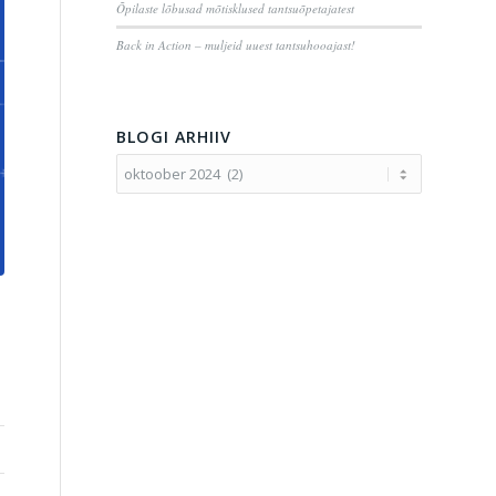
Õpilaste lõbusad mõtisklused tantsuõpetajatest
Back in Action – muljeid uuest tantsuhooajast!
BLOGI ARHIIV