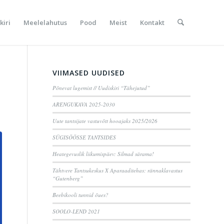
kiri
Meelelahutus
Pood
Meist
Kontakt
VIIMASED UUDISED
Põnevat lugemist // Uudiskiri “Tähejutud”
ARENGUKAVA 2025-2030
Uute tantsijate vastuvõtt hooajaks 2025/2026
SÜGISÖÖSSE TANTSIDES
Heategevuslik liikumispäev: Silmad särama!
Tähtvere Tantsukeskus X Aparaaditehas: rännaklavastus
“Gutenberg”
Beebikooli tunnid õues?
SOOLO-LEND 2021