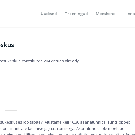
Uudised
Treeningud
Meeskond
Hinna
eskus
antsukeskus
contributed 204 entries already.
antsukeskuses joogapäev. Alustame kell 16.30 asanatunniga. Tund lõppeb
atsiooni, mantrate laulmise ja jutuajamisega. Asanatund ei ole mõeldud
ga inimesed. Hilisem koosolemine on aga kõigile avatud. Joogapäev lõpe