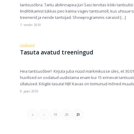
tantsusõbra. Tartu abilinnapea Jüri Sasi tervitas kõiki tantsulis
lindilõikamist lükkas peo käima vägev tantsumöll, kus uhiuu
treenerid ja nende tantsijad. Showprogrammis särasid […]
1. veebr 2010
Uudised
Tasuta avatud treeningud
Hea tantsusõber! Kirjuta juba nüüd märkmikusse üles, et 30.
huvilised on oodatud uudistama enam kui 15 erinevat tantsustii
üllatused. Kõigile tasuta! NB! Kavas on toimunud mõned muuda
9. jaan 2010
«
‹
19
20
21