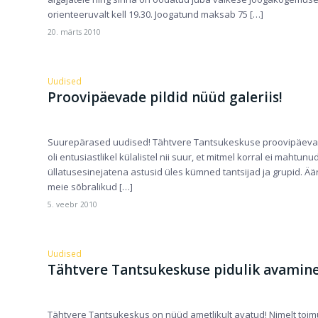
orienteeruvalt kell 19.30. Joogatund maksab 75 […]
20. märts 2010
Uudised
Proovipäevade pildid nüüd galeriis!
Suurepärased uudised! Tähtvere Tantsukeskuse proovipäevadel
oli entusiastlikel külalistel nii suur, et mitmel korral ei maht
üllatusesinejatena astusid üles kümned tantsijad ja grupid. Ää
meie sõbralikud […]
5. veebr 2010
Uudised
Tähtvere Tantsukeskuse pidulik avamin
Tähtvere Tantsukeskus on nüüd ametlikult avatud! Nimelt toim