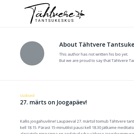
About
Tähtvere Tantsuk
This author has not written his bio yet.
But we are proud to say that
Tähtvere T
Uudised
27. märts on Joogapäev!
Kallis joogahuviline! Laupäeval 27. märtsil toimub Tähtvere t
kell 18.15. Pärast 15-minutilist pausi kell 18.30 jätkame medit
algajatele ning sinna on oodatud juba väikese joogakogemuse