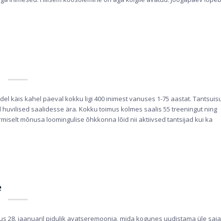
 käis kahel päeval kokku ligi 400 inimest vanuses 1-75 aastat. Tantsuis
unud huvilised saalidesse ära. Kokku toimus kolmes saalis 55 treeningut ning
rmiselt mõnusa loomingulise õhkkonna lõid nii aktiivsed tantsijad kui ka
e
us 28. jaanuaril pidulik avatseremoonia, mida kogunes uudistama üle saja