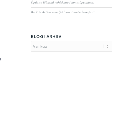
Õpilaste lõbusad mõtisklused tantsuõpetajatest
Back in Action – muljeid uuest tantsuhooajast!
BLOGI ARHIIV
u