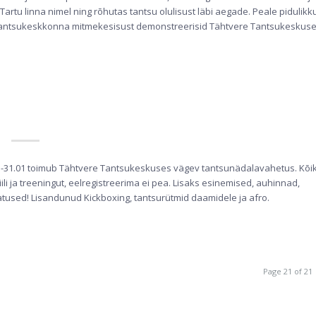
i Tartu linna nimel ning rõhutas tantsu olulisust läbi aegade. Peale pidulikk
e tantsukeskkonna mitmekesisust demonstreerisid Tähtvere Tantsukeskus
01-31.01 toimub Tähtvere Tantsukeskuses vägev tantsunädalavahetus. Kõi
li ja treeningut, eelregistreerima ei pea. Lisaks esinemised, auhinnad,
tused! Lisandunud Kickboxing, tantsurütmid daamidele ja afro.
Page 21 of 21