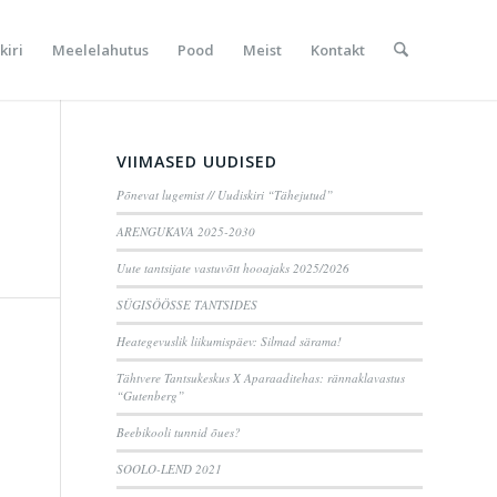
kiri
Meelelahutus
Pood
Meist
Kontakt
VIIMASED UUDISED
Põnevat lugemist // Uudiskiri “Tähejutud”
ARENGUKAVA 2025-2030
Uute tantsijate vastuvõtt hooajaks 2025/2026
SÜGISÖÖSSE TANTSIDES
Heategevuslik liikumispäev: Silmad särama!
Tähtvere Tantsukeskus X Aparaaditehas: rännaklavastus
“Gutenberg”
Beebikooli tunnid õues?
SOOLO-LEND 2021
b