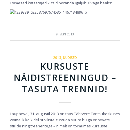
Esimesed katsetajad kiitsid põranda igaljuhul väga heaks:
9. SEPT 2013
2013
,
UUDISED
KURSUSTE
NÄIDISTREENINGUD –
TASUTA TRENNID!
Laupäeval, 31. augustil 2013 on taas Tähtvere Tantsukeskuses
võimalik kõikidel huvilistel tutvuda suure hulga erinevate
stiilide ning treeneritega – nimelt on toimumas kursuste