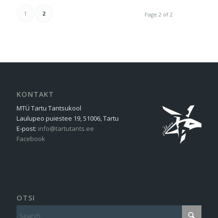
1
2
Page 2 of 2
KONTAKT
MTÜ Tartu Tantsukool
Laulupeo puiestee 19, 51006, Tartu
E-post:
info@tartutants.ee
Facebook
OTSI