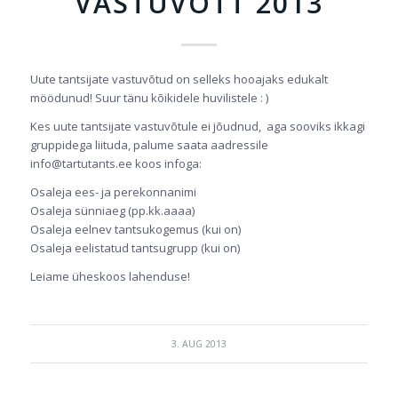
VASTUVÕTT 2013
Uute tantsijate vastuvõtud on selleks hooajaks edukalt
möödunud! Suur tänu kõikidele huvilistele : )
Kes uute tantsijate vastuvõtule ei jõudnud, aga sooviks ikkagi
gruppidega liituda, palume saata aadressile
info@tartutants.ee koos infoga:
Osaleja ees- ja perekonnanimi
Osaleja sünniaeg (pp.kk.aaaa)
Osaleja eelnev tantsukogemus (kui on)
Osaleja eelistatud tantsugrupp (kui on)
Leiame üheskoos lahenduse!
3. AUG 2013