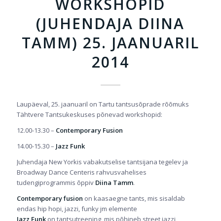
WORKSHOPID
(JUHENDAJA DIINA
TAMM) 25. JAANUARIL
2014
Laupäeval, 25. jaanuaril on Tartu tantsusõprade rõõmuks
Tähtvere Tantsukeskuses põnevad workshopid:
12.00-13.30 –
Contemporary Fusion
14.00-15.30 –
Jazz Funk
Juhendaja New Yorkis vabakutselise tantsijana tegelev ja
Broadway Dance Centeris rahvusvahelises
tudengiprogrammis õppiv
Diina Tamm
.
Contemporary fusion
on kaasaegne tants, mis sisaldab
endas hip hopi, jazzi, funky jm elemente
Jazz Funk
on tantsutreening, mis põhineb street jazzi