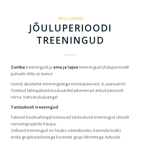
2013
,
UUDISED
JÕULUPERIOODI
TREENINGUD
Zumba
treeninguid ja
ema ja lapse
treeninguid jõuluperioodil
pühade tõttu ei toimu!
Uuesti alustame treeningutega esmaspäevast, 6. jaanuarist.
Ostetud tähtajalised kuukaardid pikenevad antud perioodi
võrra. Vahvat jõuluaega!
Tantsukooli treeningud
Talvisel koolivaheajal toimuvad tantsukooli treeningud ühiselt
vanusegruppide kaupa.
Sellised treeningud on heaks võimaluseks treenida lisaks
enda grupikaaslastega ka teiste grupi liikmetega, tutvuda