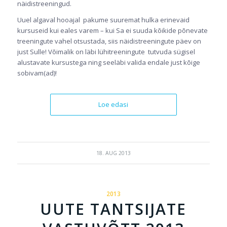
näidistreeningud.
Uuel algaval hooajal pakume suuremat hulka erinevaid
kursuseid kui eales varem – kui Sa ei suuda kõikide põnevate
treeningute vahel otsustada, siis näidistreeningute päev on
just Sulle! Võimalik on läbi lühitreeningute tutvuda sügisel
alustavate kursustega ning seeläbi valida endale just kõige
sobivam(ad)!
Loe edasi
18. AUG 2013
2013
UUTE TANTSIJATE