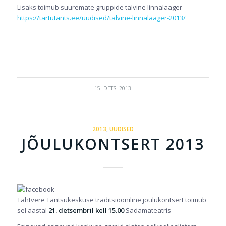
Lisaks toimub suuremate gruppide talvine linnalaager
https://tartutants.ee/uudised/talvine-linnalaager-2013/
15. DETS. 2013
2013
,
UUDISED
JÕULUKONTSERT 2013
Tähtvere Tantsukeskuse traditsiooniline jõulukontsert toimub
sel aastal
21. detsembril kell 15.00
Sadamateatris