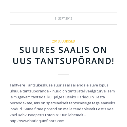
9. SEPT 2013
2013
,
UUDISED
SUURES SAALIS ON
UUS TANTSUPÕRAND!
Tähtvere Tantsukeskuse suur saal sai endale suve lõpus
uhiuue tantsupõranda – nüüd on tantsijatel veelgi turvalisem
ja mugavam tantsida, kui jalgealuseks Harlequin Fiesta
põrandakate, mis on spetsiaalselt tantsimisega tegelemiseks
loodud. Sama firma põrand on meile teadaolevalt Eestis veel
vaid Rahvusooperis Estonia! Uuri lähemalt –
http://www.harlequinfloors.com