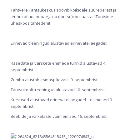
Tähtvere Tantsukeskus soovib kõikidele suurepärast ja
lennukat uut hooaega ja (tantsu)kooliaastat! Tantsime
üheskoos tähtedeni!
Erinevad treeningud alustavad erinevatel aegadel:
Rasedate ja värskete emmede tunnid alustavad 4.
septembrist
Zumba alustab esmaspäevast, 9. septembrist
Tantsukooli treeningud alustavad 10. septembrist
Kursused alustavad erinevatel aegadel – esimesed 9.
septembrist
Beebide ja väikelaste võimlemised 16. septembrist