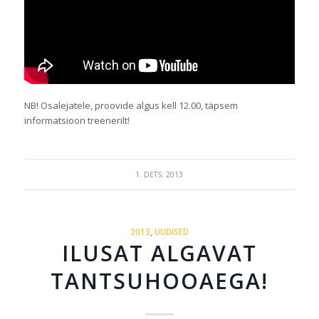
NB! Osalejatele, proovide algus kell 12.00, täpsem
informatsioon treenerilt!
1. DETS. 2013
2013
,
UUDISED
ILUSAT ALGAVAT
TANTSUHOOAEGA!