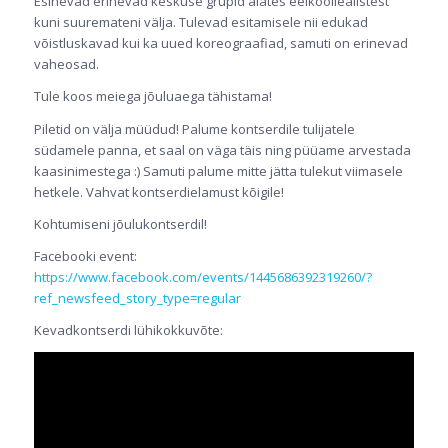
Esinevad erinevad keskuse grupid alates eelkooliealistest
kuni suuremateni välja. Tulevad esitamisele nii edukad
võistluskavad kui ka uued koreograafiad, samuti on erinevad
vaheosad.
Tule koos meiega jõuluaega tähistama!
Piletid on välja müüdud! Palume kontserdile tulijatele
südamele panna, et saal on väga täis ning püüame arvestada
kaasinimestega :) Samuti palume mitte jätta tulekut viimasele
hetkele. Vahvat kontserdielamust kõigile!
Kohtumiseni jõulukontserdil!
Facebooki event:
https://www.facebook.com/events/1445686392319260/?
ref_newsfeed_story_type=regular
Kevadkontserdi lühikokkuvõte: