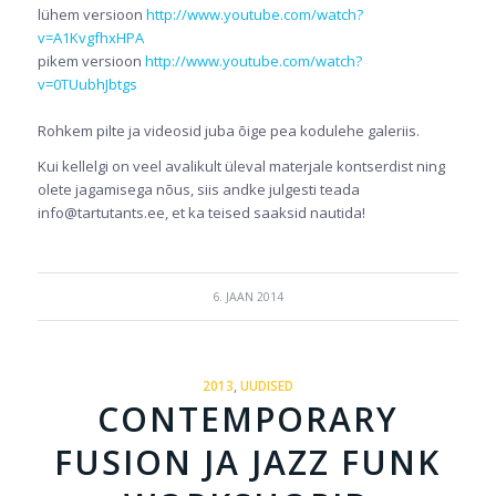
lühem versioon
http://www.youtube.com/watch?
v=A1KvgfhxHPA
pikem versioon
http://www.youtube.com/watch?
v=0TUubhJbtgs
Rohkem pilte ja videosid juba õige pea kodulehe galeriis.
Kui kellelgi on veel avalikult üleval materjale kontserdist ning
olete jagamisega nõus, siis andke julgesti teada
info@tartutants.ee, et ka teised saaksid nautida!
6. JAAN 2014
2013
,
UUDISED
CONTEMPORARY
FUSION JA JAZZ FUNK