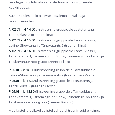
nendega ning tutvuda ka teiste treenerite ning nende
käekirjadega.
Kutsume üles kõiki aktiivselt osalema ka vaheaja
tantsutrennides!
N 02.01 – kl 14.00
ühistreening gruppidele Lastetants ja
Tantsuklass 3 (treener Elina)
N 02.01 – kl 15.00
ühistreening gruppidele Tantsuklass 2,
Latiino-Showtants ja Tänavatants 2 (treener Elina)
N 02.01 – kl 16.00
ühistreening gruppidele Tantsuklass 1,
Tänavatants 1, Esinemisgrupp Show, Esinemisgrupp Tänav ja
Täiskavanute hobigrupp (treener Elina)
P 05.01 – kl 16.30
ühistreening gruppidele Tantsuklass 2,
Latiino-Showtants ja Tänavatants 2 (treener Liisa-Maria)
P 05.01 – kl 17.30
ühistreening gruppidele Lastetants ja
Tantsuklass 3 (treener Kerstin)
P 05.01 – kl 18.30
ühistreening gruppidele Tantsuklass 1,
Tänavatants 1, Esinemisgrupp Show, Esinemisgrupp Tänav ja
Täiskavanute hobigrupp (treener Kerstin)
Mudilastel ja eelkooliealistel vaheajal treeninguid ei toimu.