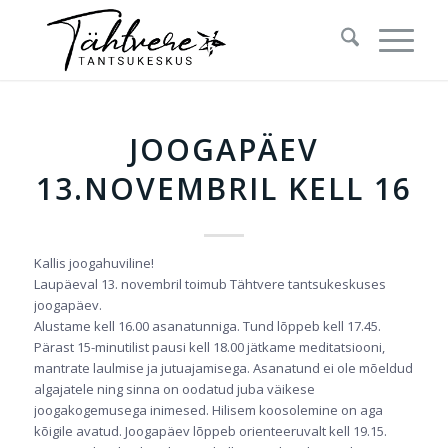
JOOGAPÄEV
13.NOVEMBRIL KELL 16
Kallis joogahuviline!
Laupäeval 13. novembril toimub Tähtvere tantsukeskuses
joogapäev.
Alustame kell 16.00 asanatunniga. Tund lõppeb kell 17.45.
Pärast 15-minutilist pausi kell 18.00 jätkame meditatsiooni,
mantrate laulmise ja jutuajamisega. Asanatund ei ole mõeldud
algajatele ning sinna on oodatud juba väikese
joogakogemusega inimesed. Hilisem koosolemine on aga
kõigile avatud. Joogapäev lõppeb orienteeruvalt kell 19.15.