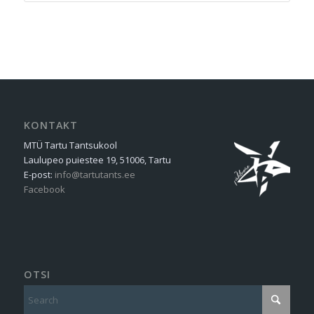
KONTAKT
MTÜ Tartu Tantsukool
Laulupeo puiestee 19, 51006, Tartu
E-post:
info@tartutants.ee
Facebook
OTSI