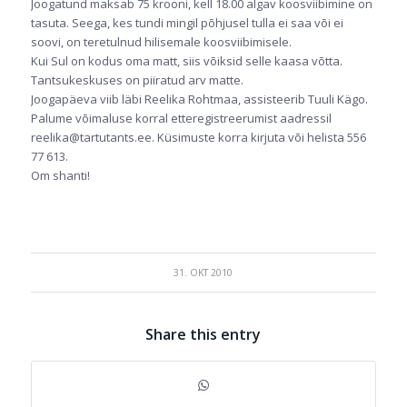
Joogatund maksab 75 krooni, kell 18.00 algav koosviibimine on
tasuta. Seega, kes tundi mingil põhjusel tulla ei saa või ei
soovi, on teretulnud hilisemale koosviibimisele.
Kui Sul on kodus oma matt, siis võiksid selle kaasa võtta.
Tantsukeskuses on piiratud arv matte.
Joogapäeva viib läbi Reelika Rohtmaa, assisteerib Tuuli Kägo.
Palume võimaluse korral etteregistreerumist aadressil
reelika@tartutants.ee. Küsimuste korra kirjuta või helista 556
77 613.
Om shanti!
31. OKT 2010
Share this entry