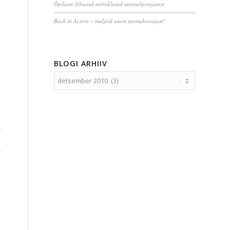
Õpilaste lõbusad mõtisklused tantsuõpetajatest
Back in Action – muljeid uuest tantsuhooajast!
BLOGI ARHIIV