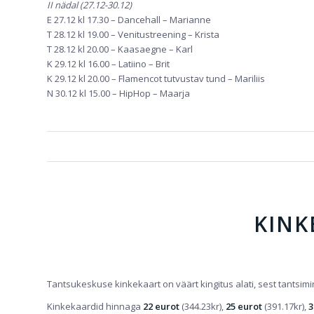
II nädal (27.12-30.12)
E 27.12 kl 17.30 – Dancehall – Marianne
T 28.12 kl 19.00 – Venitustreening – Krista
T 28.12 kl 20.00 – Kaasaegne – Karl
K 29.12 kl 16.00 – Latiino – Brit
K 29.12 kl 20.00 – Flamencot tutvustav tund – Mariliis
N 30.12 kl 15.00 – HipHop – Maarja
KINK
Tantsukeskuse kinkekaart on väärt kingitus alati, sest tantsimi
Kinkekaardid hinnaga
22 eurot
(344.23kr),
25 eurot
(391.17kr),
3