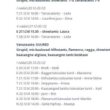
Grupid, mis kuuluvad: showtants 7-9, tänavatants 7-9
I nädal (20.12-23.12)
T 21.12 kl 16.00 – Tänavatants – Leila
K 22.12 kl 14.30 – Lüüriline Jazz – Elina
II nädal (27.12-30.12)
E 27.12 kl 15.30 – showtants- Laura
T 28.12 kl 16.00 – Tänavatants – Leila
Vanuseaste: SUURED
Grupid, mis kuuluvad: kõhutants, flamenco, ragga, showtan
kaasaegne algtase, kaasaegne tants kesktase
I nädal (20.12-23.12)
E 20.12 kl 17.30 – Breik – Maik
E 20.12 kl 20.00 – Raggat tutvustav tund – Marianne
T 21.12 kl 17.00 – Kõhutantsu tutvustav tund – Anna-Stiina
T 21.12 kl 19.00 – Stripptants – Krista
T 21.12 kl 20.00 – Kaasaegset tantsu tutvustav tund – Karl
K 22.12 kl 16.00 – Jazz – Brit
K 22.12 kl 18.00 – Flamencot tutvustav tund -Mariliis
N 23.12 kl 14.30 – Girlie hiphop – Maarja