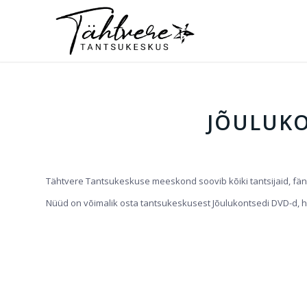
JÕULUKO
Tähtvere Tantsukeskuse meeskond soovib kõiki tantsijaid, fänn
Nüüd on võimalik osta tantsukeskusest Jõulukontsedi DVD-d, hi