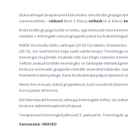
Jõuluvaheajal tavapäraseid klassikalisi oma kindla grupiga tan
vanuseastmes –
väiksed
(kuni 3. klass),
eelkesk
(4.-6. klass),
ke
Enda kindla grupiga tunde ei toimu, aga toimuvad oma treeneri
nädalas + mõningate vanusegruppide puhul ka lisatreeningud
NÄIDE: Kui muidu oleks vaheajal (20-30.12) näiteks Showtantsu 4.-
(30.12), siis seal trennis käija saab valida hoopis 7 treeningu
treeningut ning breik). Osaleda võib kas kõigis seitsmes treeni
Selliste avatud tundide eesmärgiks on tantsijate mitmekülgsem 
keskuse erinevatel gruppidel võimalik omavahel tuttavaks saa
treenerite käekirjadega. Kuna koolivaheajal paljud õpilased sõ
Need, kes ei kuulu antud gruppidesse, kuid sooviksid üldaren
korra pääse 60 krooni.
Kel täiendavaid küsimusi vaheaja treeningute kohta, siis palum
keskuse administraatorid kohapeal.
Tavapärased treeningud jätkuvad 3. jaanuarist. Treeningute 
Vanuseaste: VÄIKSED