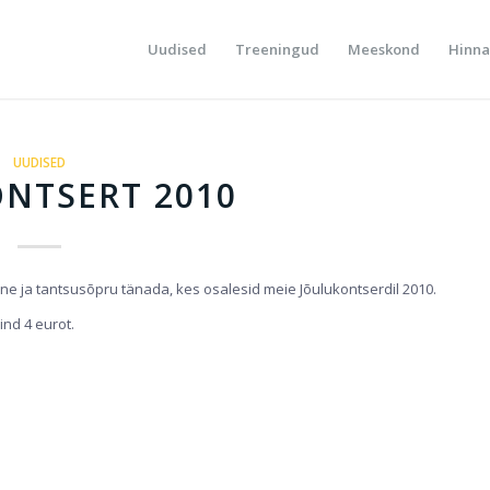
Uudised
Treeningud
Meeskond
Hinna
UUDISED
NTSERT 2010
e ja tantsusõpru tänada, kes osalesid meie Jõulukontserdil 2010.
nd 4 eurot.