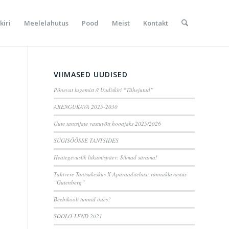
kiri
Meelelahutus
Pood
Meist
Kontakt
VIIMASED UUDISED
Põnevat lugemist // Uudiskiri “Tähejutud”
ARENGUKAVA 2025-2030
Uute tantsijate vastuvõtt hooajaks 2025/2026
SÜGISÖÖSSE TANTSIDES
Heategevuslik liikumispäev: Silmad särama!
Tähtvere Tantsukeskus X Aparaaditehas: rännaklavastus
“Gutenberg”
Beebikooli tunnid õues?
SOOLO-LEND 2021