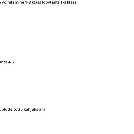
e võimlemine 1-3 klass loovtants 1-3
klass
ants 4-6
olude tõttu kahjuks ära!