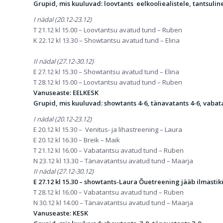
Grupid, mis kuuluvad: loovtants eelkooliealistele, tantsulin
I nädal (20.12-23.12)
T 21.12 kl 15.00 – Loovtantsu avatud tund – Ruben
K 22.12 kl 13.30 – Showtantsu avatud tund – Elina
II nädal (27.12-30.12)
E 27.12 kl 15.30 – Showtantsu avatud tund – Elina
T 28.12 kl 15.00 – Loovtantsu avatud tund – Ruben
Vanuseaste: EELKESK
Grupid, mis kuuluvad: showtants 4-6, tänavatants 4-6, vabat
I nädal (20.12-23.12)
E 20.12 kl 15.30 – Venitus- ja lihastreening – Laura
E 20.12 kl 16.30 – Breik – Maik
T 21.12 kl 16.00 – Vabatantsu avatud tund – Ruben
N 23.12 kl 13.30 – Tänavatantsu avatud tund – Maarja
II nädal (27.12-30.12)
E 27.12 kl 15.30 – showtants-Laura
Õuetreening jääb ilmastiku
T 28.12 kl 16.00 – Vabatantsu avatud tund – Ruben
N 30.12 kl 14.00 – Tänavatantsu avatud tund – Maarja
Vanuseaste: KESK