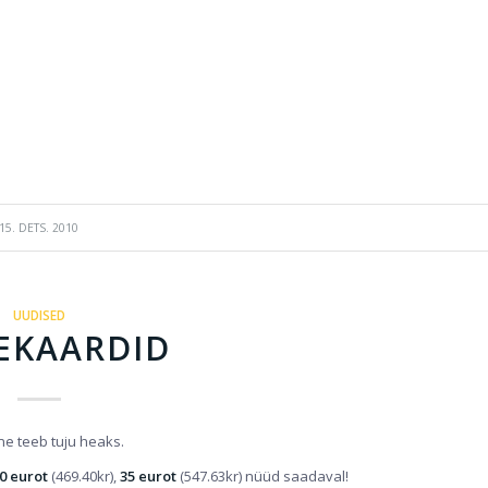
15. DETS. 2010
UUDISED
EKAARDID
ne teeb tuju heaks.
0 eurot
(469.40kr),
35 eurot
(547.63kr) nüüd saadaval!