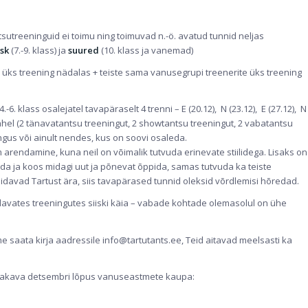
tsutreeninguid ei toimu ning toimuvad n.-ö. avatud tunnid neljas
sk
(7.-9. klass) ja
suured
(10. klass ja vanemad)
 üks treening nädalas + teiste sama vanusegrupi treenerite üks treening
.
6. klass osalejatel tavapäraselt 4 trenni – E (20.12), N (23.12), E (27.12), N
 vahel (2 tänavatantsu treeningut, 2 showtantsu treeningut, 2 vabatantsu
ngus või ainult nendes, kus on soovi osaleda.
arendamine, kuna neil on võimalik tutvuda erinevate stiilidega. Lisaks on
da ja koos midagi uut ja põnevat õppida, samas tutvuda ka teiste
idavad Tartust ära, siis tavapärased tunnid oleksid võrdlemisi hõredad.
davates treeningutes siiski käia – vabade kohtade olemasolul on ühe
e saata kirja aadressile info@tartutants.ee, Teid aitavad meelsasti ka
ajakava detsembri lõpus vanuseastmete kaupa: