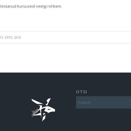
tõestanud kursuseid veelgi rohkem.
13. DETS. 2010
OTSI