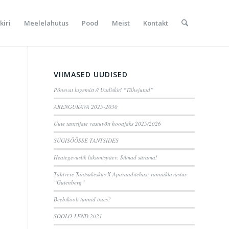
kiri
Meelelahutus
Pood
Meist
Kontakt
VIIMASED UUDISED
Põnevat lugemist // Uudiskiri “Tähejutud”
ARENGUKAVA 2025-2030
Uute tantsijate vastuvõtt hooajaks 2025/2026
SÜGISÖÖSSE TANTSIDES
Heategevuslik liikumispäev: Silmad särama!
Tähtvere Tantsukeskus X Aparaaditehas: rännaklavastus
“Gutenberg”
Beebikooli tunnid õues?
SOOLO-LEND 2021