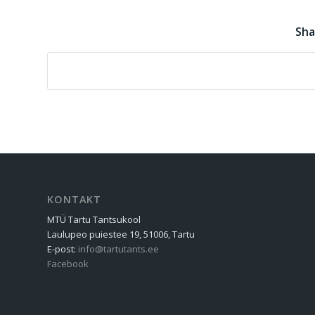
Sha
KONTAKT
MTÜ Tartu Tantsukool
Laulupeo puiestee 19, 51006, Tartu
E-post:
info@tartutants.ee
Facebook