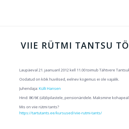
VIIE RÜTMI TANTSU TÖ
Laupäeval 21. jaanuaril 2012 kell 11.00 toimub Tähtvere Tantsu
Oodatud on kõik huvilised, eelnev kogemus ei ole vajalik.
Juhendaja:
Külli Hansen
Hind: 8€/6€ (üli)õpilastele, pensionäridele. Maksmine kohapeal
Mis on viie rütmi tants?
https://tartutants.ee/kursused/viie-rutmi-tants/