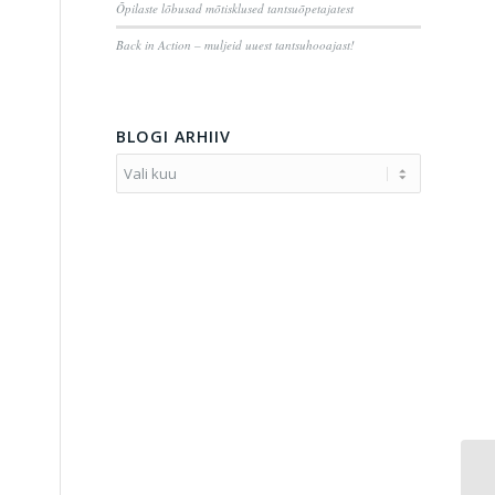
Õpilaste lõbusad mõtisklused tantsuõpetajatest
Back in Action – muljeid uuest tantsuhooajast!
BLOGI ARHIIV