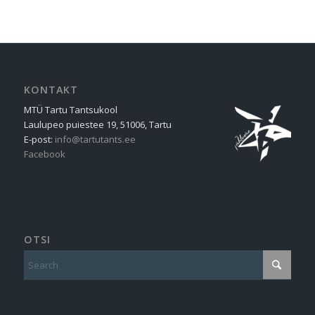
KONTAKT
MTÜ Tartu Tantsukool
Laulupeo puiestee 19, 51006, Tartu
E-post:
info@tartutants.ee
Facebook
OTSI