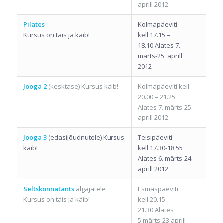
aprill 2012
Pilates
Kolmapäeviti
Hele
Kursus on täis ja käib!
kell 17.15 –
18.10 Alates 7.
märts-25. aprill
2012
Jooga 2
(kesktase) Kursus käib!
Kolmapäeviti kell
Reeli
20.00 – 21.25
Roht
Alates 7. märts-25.
aprill 2012
Jooga 3
(edasijõudnutele) Kursus
Teisipäeviti
Reeli
käib!
kell 17.30-18.55
Roht
Alates 6. märts-24.
aprill 2012
Seltskonnatants
algajatele
Esmaspäeviti
Hardi
Kursus on täis ja käib!
kell 20.15 –
ja Kat
21.30 Alates
5.märts-23.aprill