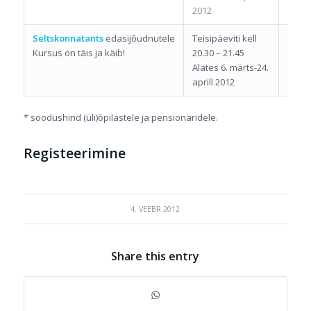
2012
Seltskonnatants
edasijõudnutele
Teisipäeviti kell
Hardi
Kursus on täis ja käib!
20.30 – 21.45
ja Kat
Alates 6. märts-24.
aprill 2012
* soodushind (üli)õpilastele ja pensionäridele.
Registeerimine
4. VEEBR 2012
Share this entry