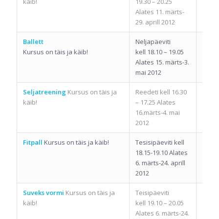
käib!
19.30 – 20.25
Alates 11. märts-
29. aprill 2012
Ballett
Neljapäeviti
Eneli
Kursus on täis ja käib!
kell 18.10 – 19.05
Alates 15. märts-3.
mai 2012
Seljatreening
Kursus on täis ja
Reedeti kell 16.30
Lilian
käib!
– 17.25 Alates
16.märts-4. mai
2012
Fitpall
Kursus on täis ja käib!
Tesisipäeviti kell
Krist
18.15-19.10 Alates
6. märts-24. aprill
2012
Suveks vormi
Kursus on täis ja
Teisipäeviti
Krist
käib!
kell 19.10 – 20.05
Alates 6. märts-24.