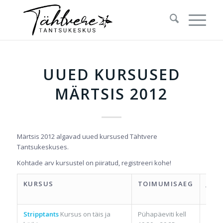
UUED KURSUSED
MÄRTSIS 2012
Märtsis 2012 algavad uued kursused Tähtvere
Tantsukeskuses.
Kohtade arv kursustel on piiratud, registreeri kohe!
KURSUS
TOIMUMISAEG
JUH
Stripptants
Kursus on täis ja
Pühapäeviti kell
Krist