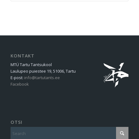
KONTAKT
MTÜ Tartu Tantsukool
Laulupeo puiestee 19, 51006, Tartu
E-post:
info@tartutants.ee
Facebook
OTSI