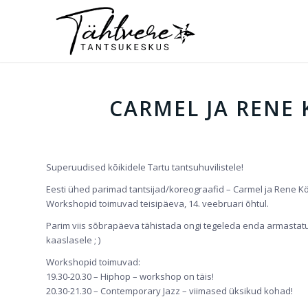
CARMEL JA RENE
Superuudised kõikidele Tartu tantsuhuvilistele!
Eesti ühed parimad tantsijad/koreograafid – Carmel ja Rene 
Workshopid toimuvad teisipäeva, 14. veebruari õhtul.
Parim viis sõbrapäeva tähistada ongi tegeleda enda armastat
kaaslasele ; )
Workshopid toimuvad:
19.30-20.30 – Hiphop – workshop on täis!
20.30-21.30 – Contemporary Jazz – viimased üksikud kohad!