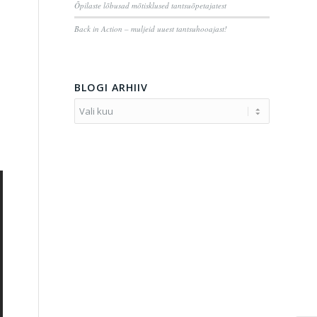
Õpilaste lõbusad mõtisklused tantsuõpetajatest
Back in Action – muljeid uuest tantsuhooajast!
BLOGI ARHIIV