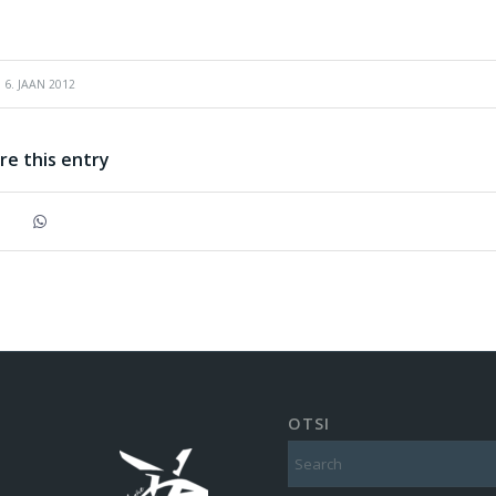
6. JAAN 2012
re this entry
OTSI