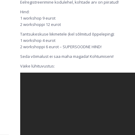
Eelregistreerimine kodulehel, kohtade arv on piiratud!
Hind:
1 workshop 9 eurot
2 workshoppi 12 eurot
Tantsukeskuse liikmetele (kel sõlmitud õppeleping):
1 workshop 4 eurot
2 workshoppi 6 eurot – SUPERSOODNE HIND!
Seda võimalust ei saa maha magada! Kohtumiseni!
Väike lühituvustus: