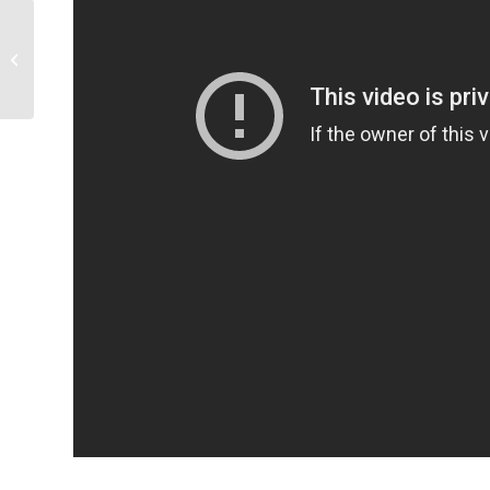
Esinemis- ja showgrupi casting