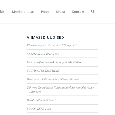
kiri
Meelelahutus
Pood
Meist
Kontakt
VIIMASED UUDISED
Põnevat lugemist // Uudiskiri “Tähejutud”
ARENGUKAVA 2025-2030
Uute tantsijate vastuvõtt hooajaks 2025/2026
SÜGISÖÖSSE TANTSIDES
Heategevuslik liikumispäev: Silmad särama!
Tähtvere Tantsukeskus X Aparaaditehas: rännaklavastus
“Gutenberg”
Beebikooli tunnid õues?
SOOLO-LEND 2021