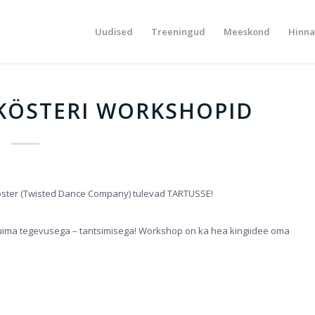
Uudised
Treeningud
Meeskond
Hinna
 KÖSTERI WORKSHOPID
Köster (Twisted Dance Company) tulevad TARTUSSE!
uima tegevusega – tantsimisega! Workshop on ka hea kingiidee oma