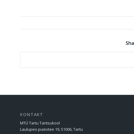
Sha
KONTAKT
MTÜ Tartu Tantsukool
Laulupeo puiestee 19, 51006, Tartu