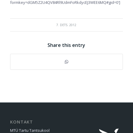
formkey=dGM5Z2U4QV84Rl9UdmFoRkdycEJ3WEE6MQ#gid=0′]
7. DETS. 2012
Share this entry
KONTAKT
MTÜ Tartu Tantsukool