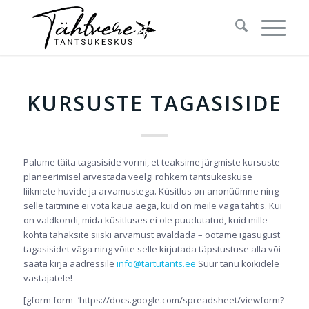
KURSUSTE TAGASISIDE
Palume täita tagasiside vormi, et teaksime järgmiste kursuste
planeerimisel arvestada veelgi rohkem tantsukeskuse
liikmete huvide ja arvamustega. Küsitlus on anonüümne ning
selle täitmine ei võta kaua aega, kuid on meile väga tähtis. Kui
on valdkondi, mida küsitluses ei ole puudutatud, kuid mille
kohta tahaksite siiski arvamust avaldada – ootame igasugust
tagasisidet väga ning võite selle kirjutada täpstustuse alla või
saata kirja aadressile
info@tartutants.ee
Suur tänu kõikidele
vastajatele!
[gform form=’https://docs.google.com/spreadsheet/viewform?