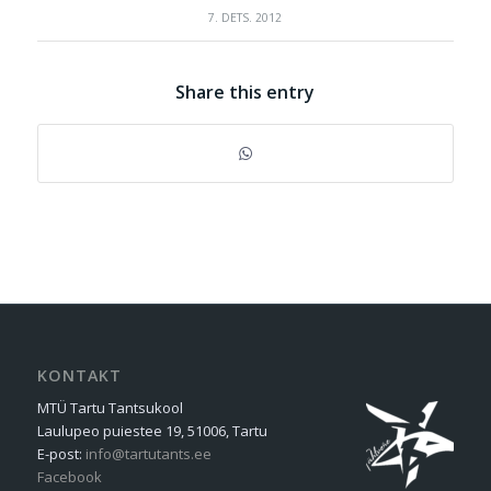
7. DETS. 2012
Share this entry
KONTAKT
MTÜ Tartu Tantsukool
Laulupeo puiestee 19, 51006, Tartu
E-post:
info@tartutants.ee
Facebook