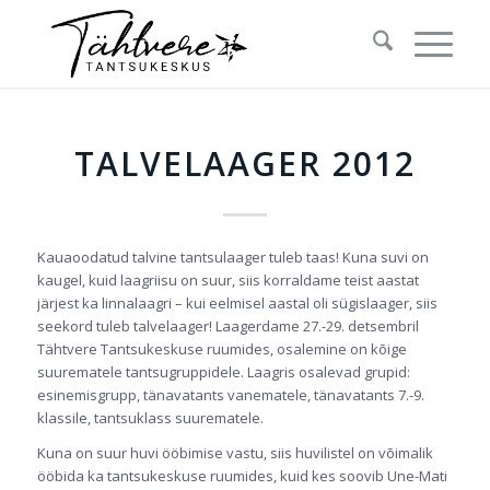
TALVELAAGER 2012
Kauaoodatud talvine tantsulaager tuleb taas! Kuna suvi on
kaugel, kuid laagriisu on suur, siis korraldame teist aastat
järjest ka linnalaagri – kui eelmisel aastal oli sügislaager, siis
seekord tuleb talvelaager! Laagerdame 27.-29. detsembril
Tähtvere Tantsukeskuse ruumides, osalemine on kõige
suurematele tantsugruppidele. Laagris osalevad grupid:
esinemisgrupp, tänavatants vanematele, tänavatants 7.-9.
klassile, tantsuklass suurematele.
Kuna on suur huvi ööbimise vastu, siis huvilistel on võimalik
ööbida ka tantsukeskuse ruumides, kuid kes soovib Une-Mati