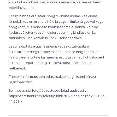
külla kutsuda kodus asuvasse asemesse, ka see on täiesti
mõeldav variant.
Laagri hinnas ei sisaldu söögid – kuna asume kesklinna
lähedal, kus on mitmeid häid ja väga mitmkekülgse valikuga
söögikohti, siis nendega konkureerima ei hakka. Võib ka
kodust võileiva kaasa meisterdada ning kindlasti on ka
tantsukeskuse kohvikus üht kui teist saadaval.
Laagris õpitakse uusi esinemiskavasid, tutvutakse
külalistreeneritega, proovitakse uusi stiile ning saadakse
lisaks treeningutele ka naermisest tugevamad kõhulihased!
Tuleb suurepärane segu raskest tööst ja lõbusatest
hetkedest.
Täpsem informatsioon edastatakse laagrilisteni pärast
registreerimist.
Eelmise aasta fotojäädvustused leiad aadressilt
https://tartutants.ee/galerii/pildid/2012/linnalaager-25-11-27-
11-2011/