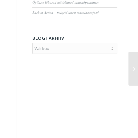
Õpilaste lõbusad mõtisklused tantsuõpetajatest
Back in Action – muljeid uuest tantsuhooajast!
BLOGI ARHIIV
Uu