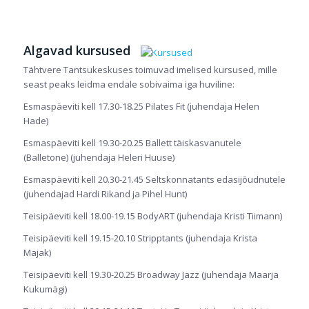
Algavad kursused
Tähtvere Tantsukeskuses toimuvad imelised kursused, mille
seast peaks leidma endale sobivaima iga huviline:
Esmaspäeviti kell 17.30-18.25 Pilates Fit (juhendaja Helen
Hade)
Esmaspäeviti kell 19.30-20.25 Ballett täiskasvanutele
(Balletone) (juhendaja Heleri Huuse)
Esmaspäeviti kell 20.30-21.45 Seltskonnatants edasijõudnutele
(juhendajad Hardi Rikand ja Pihel Hunt)
Teisipäeviti kell 18.00-19.15 BodyART (juhendaja Kristi Tiimann)
Teisipäeviti kell 19.15-20.10 Stripptants (juhendaja Krista
Majak)
Teisipäeviti kell 19.30-20.25 Broadway Jazz (juhendaja Maarja
Kukumägi)