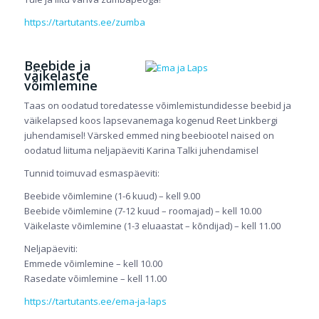
https://tartutants.ee/zumba
Beebide ja
väikelaste
võimlemine
Taas on oodatud toredatesse võimlemistundidesse beebid ja
väikelapsed koos lapsevanemaga kogenud Reet Linkbergi
juhendamisel! Värsked emmed ning beebiootel naised on
oodatud liituma neljapäeviti Karina Talki juhendamisel
Tunnid toimuvad esmaspäeviti:
Beebide võimlemine (1-6 kuud) – kell 9.00
Beebide võimlemine (7-12 kuud – roomajad) – kell 10.00
Väikelaste võimlemine (1-3 eluaastat – kõndijad) – kell 11.00
Neljapäeviti:
Emmede võimlemine – kell 10.00
Rasedate võimlemine – kell 11.00
https://tartutants.ee/ema-ja-laps