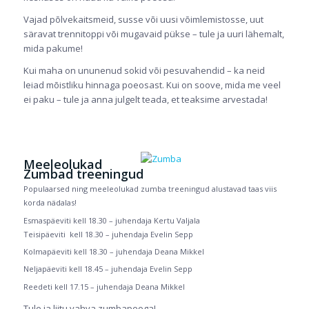
Vajad põlvekaitsmeid, susse või uusi võimlemistosse, uut
säravat trennitoppi või mugavaid pükse – tule ja uuri lähemalt,
mida pakume!
Kui maha on ununenud sokid või pesuvahendid – ka neid
leiad mõistliku hinnaga poeosast. Kui on soove, mida me veel
ei paku – tule ja anna julgelt teada, et teaksime arvestada!
Meeleolukad
Zumbad treeningud
Populaarsed ning meeleolukad zumba treeningud alustavad taas viis
korda nädalas!
Esmaspäeviti kell 18.30 – juhendaja Kertu Valjala
Teisipäeviti kell 18.30 – juhendaja Evelin Sepp
Kolmapäeviti kell 18.30 – juhendaja Deana Mikkel
Neljapäeviti kell 18.45 – juhendaja Evelin Sepp
Reedeti kell 17.15 – juhendaja Deana Mikkel
Tule ja liitu vahva zumbapeoga!