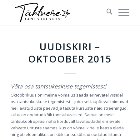
UUDISKIRI –
OKTOOBER 2015
Võta osa tantsukeskuse tegemistest!
Oktoobrikuus on imeline võimalus saada erinevatel viisidel
osa tantsukeskuse tegemistest – juba sel laupäeval toimuvad
meil avatud uste päevad ja tasuta kursuste näidistreeningud,
kuhu on oodatud kõik tantsuhuvilised. Samuti on meie
tantsukooli õpilasi näha korduvalt lavalaudadel erinevate
vahvate ürituste raames, kus on võimalik neile kaasa elada
ning otseloomulikult on kõik tantsusõbrad oodatud liituma