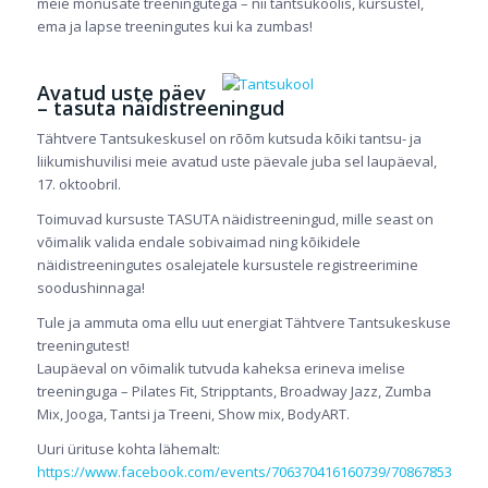
meie mõnusate treeningutega – nii tantsukoolis, kursustel,
ema ja lapse treeningutes kui ka zumbas!
Avatud uste päev
– tasuta näidistreeningud
Tähtvere Tantsukeskusel on rõõm kutsuda kõiki tantsu- ja
liikumishuvilisi meie avatud uste päevale juba sel laupäeval,
17. oktoobril.
Toimuvad kursuste TASUTA näidistreeningud, mille seast on
võimalik valida endale sobivaimad ning kõikidele
näidistreeningutes osalejatele kursustele registreerimine
soodushinnaga!
Tule ja ammuta oma ellu uut energiat Tähtvere Tantsukeskuse
treeningutest!
Laupäeval on võimalik tutvuda kaheksa erineva imelise
treeninguga – Pilates Fit, Stripptants, Broadway Jazz, Zumba
Mix, Jooga, Tantsi ja Treeni, Show mix, BodyART.
Uuri ürituse kohta lähemalt:
https://www.facebook.com/events/706370416160739/708678539263