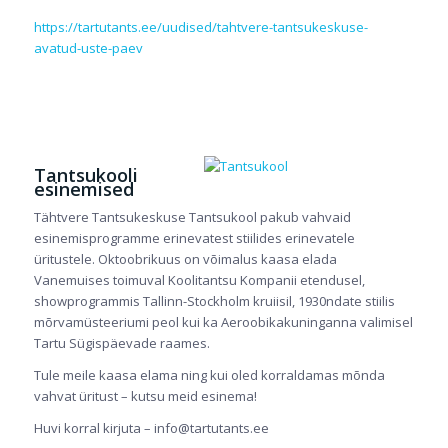
https://tartutants.ee/uudised/tahtvere-tantsukeskuse-
avatud-uste-paev
Tantsukooli
esinemised
Tähtvere Tantsukeskuse Tantsukool pakub vahvaid
esinemisprogramme erinevatest stiilides erinevatele
üritustele. Oktoobrikuus on võimalus kaasa elada
Vanemuises toimuval Koolitantsu Kompanii etendusel,
showprogrammis Tallinn-Stockholm kruiisil, 1930ndate stiilis
mõrvamüsteeriumi peol kui ka Aeroobikakuninganna valimisel
Tartu Sügispäevade raames.
Tule meile kaasa elama ning kui oled korraldamas mõnda
vahvat üritust – kutsu meid esinema!
Huvi korral kirjuta – info@tartutants.ee