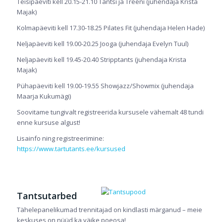
Teisipäeviti kell 20.15-21.10 Tantsi ja Treeni (juhendaja Krista
Majak)
Kolmapäeviti kell 17.30-18.25 Pilates Fit (juhendaja Helen Hade)
Neljapäeviti kell 19.00-20.25 Jooga (juhendaja Evelyn Tuul)
Neljapäeviti kell 19.45-20.40 Stripptants (juhendaja Krista
Majak)
Pühapäeviti kell 19.00-19.55 Showjazz/Showmix (juhendaja
Maarja Kukumägi)
Soovitame tungivalt registreerida kursusele vähemalt 48 tundi
enne kursuse algust!
Lisainfo ning registreerimine:
https://www.tartutants.ee/kursused
Tantsutarbed
Tähelepanelikumad trennitajad on kindlasti märganud – meie
keskuses on nüüd ka väike poeosa!