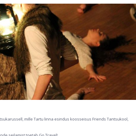
ukarussell, mille Tartu linna esindus koosseisus Friends Tantsukool,
ende seilamist toetab Go Travel!