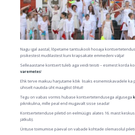
Nagu igal aastal, lõpetame tantsukooli hooaja kontsertetenduse
pisikestest mudilastest kuni krapsakate emmedeni välja!
Selleaastane kontsert tuleb aga veidi teisiti – esimest korda
varemetes
!
Ehk terve maikuu harjutame kõik lisaks esinemiskavadele ka p
ühiselt nautida üht maagilist õhtut!
Tegu on vabas vormis hubase kontsertetendusega algusega
k
piknikulina, mille peal end mugavalt sisse seada!
Kontsertetenduse piletid on eelmüügis alates 16. maist kesku
jätkub).
Ürituse toimumise päeval on vabade kohtade olemasolul pileti