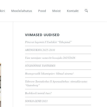
kiri
Meelelahutus
Pood
Meist
Kontakt
VIIMASED UUDISED
Põnevat lugemist // Uudiskiri “Tähejutud”
ARENGUKAVA 2025-2030
Uute tantsijate vastuvõtt hooajaks 2025/2026
SÜGISÖÖSSE TANTSIDES
Heategevuslik liikumispäev: Silmad särama!
Tähtvere Tantsukeskus X Aparaaditehas: rännaklavastus
“Gutenberg”
Beebikooli tunnid õues?
SOOLO-LEND 2021