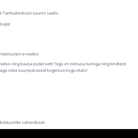
re Tantsukeskuse suures saalis:
isuga)
eerinuteni e-mailitsi
ietus ning kaasa pudel vett! Tegu on mõnusa tunniga ning kindlasti
ll aga võita suurepäraseid kogemusi kogu eluks!
okokkuvõtte vahendusel: