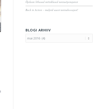
Õpilaste lõbusad mõtisklused tantsuõpetajatest
Back in Action – muljeid uuest tantsuhooajast!
BLOGI ARHIIV
i