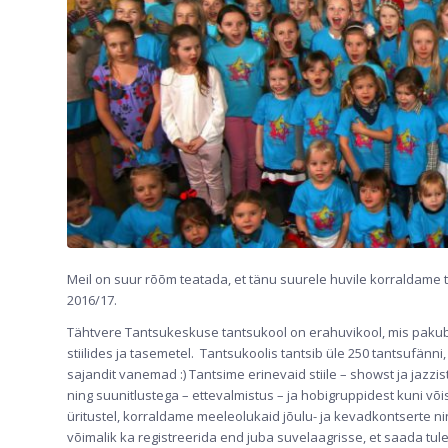
Meil on suur rõõm teatada, et tänu suurele huvile korraldame
2016/17.
Tähtvere Tantsukeskuse tantsukool on erahuvikool, mis pakub t
stiilides ja tasemetel. Tantsukoolis tantsib üle 250 tantsufän
sajandit vanemad :) Tantsime erinevaid stiile – showst ja jazz
ning suunitlustega – ettevalmistus – ja hobigruppidest kuni võ
üritustel, korraldame meeleolukaid jõulu- ja kevadkontserte ni
võimalik ka registreerida end juba suvelaagrisse, et saada tul