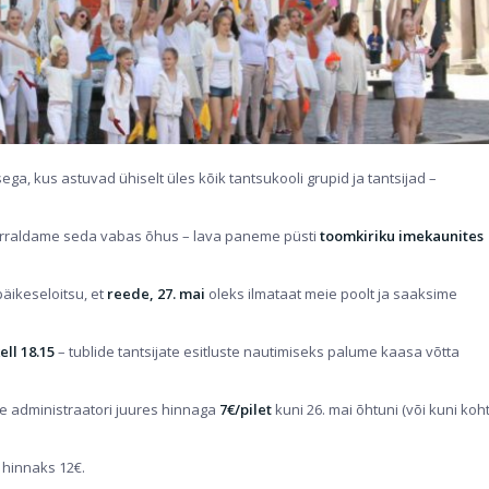
ga, kus astuvad ühiselt üles kõik tantsukooli grupid ja tantsijad –
 korraldame seda vabas õhus – lava paneme püsti
toomkiriku imekaunites
äikeseloitsu, et
reede, 27. mai
oleks ilmataat meie poolt ja saaksime
ell 18.15
– tublide tantsijate esitluste nautimiseks palume kaasa võtta
se administraatori juures hinnaga
7€/pilet
kuni 26. mai õhtuni (või kuni koht
 hinnaks 12€.