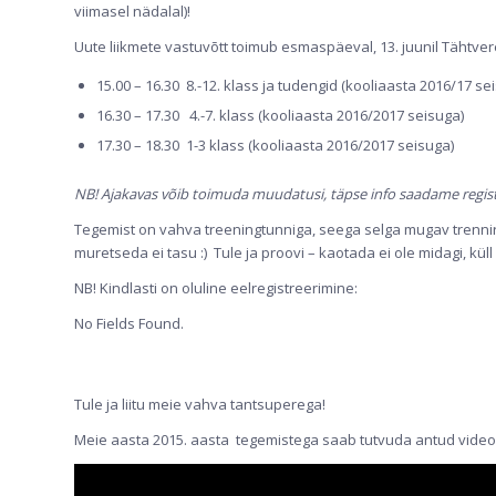
viimasel nädalal)!
Uute liikmete vastuvõtt toimub esmaspäeval, 13. juunil Tähtve
15.00 – 16.30 8.-12. klass ja tudengid (kooliaasta 2016/17 se
16.30 – 17.30 4.-7. klass (kooliaasta 2016/2017 seisuga)
17.30 – 18.30 1-3 klass (kooliaasta 2016/2017 seisuga)
NB! Ajakavas võib toimuda muudatusi, täpse info saadame registr
Tegemist on vahva treeningtunniga, seega selga mugav trenniri
muretseda ei tasu :) Tule ja proovi – kaotada ei ole midagi, kü
NB! Kindlasti on oluline eelregistreerimine:
No Fields Found.
Tule ja liitu meie vahva tantsuperega!
Meie aasta 2015. aasta tegemistega saab tutvuda antud vide