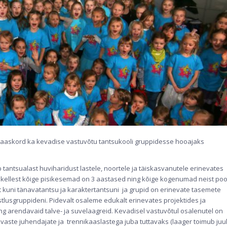
 taaskord ka kevadise vastuvõtu tantsukooli gruppidesse hooajaks
antsualast huviharidust lastele, noortele ja täiskasvanutele erinevates
ni, kellest kõige pisikesemad on 3 aastased ning kõige kogenumad neist poo
ist kuni tänavatantsu ja karaktertantsuni ja grupid on erinevate tasemete
istlusgruppideni. Pidevalt osaleme edukalt erinevates projektides ja
ng arendavaid talve- ja suvelaagreid. Kevadisel vastuvõtul osalenutel on
evaste juhendajate ja trennikaaslastega juba tuttavaks (laager toimub juul