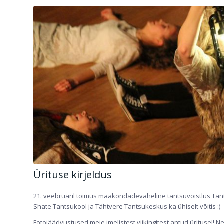
Ürituse kirjeldus
21. veebruaril toimus maakondadevaheline tantsuvõistlus Tants
Shate Tantsukool ja Tähtvere Tantsukeskus ka ühiselt võitis :)
Fotojäädvustused meie imelistest viikingitest antud üritusel! N