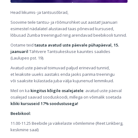
Head liikumis- ja tantsusõbrad,
Soovime teile tantsu- ja rõõmurohket uut aastat! Jaanuari
esimestel nädalatel alustavad taas põnevad kursused,
lõbusad Zumba treeningud ning arendavad beebikooli tunnid.
Ootame teid
tasuta avatud uste päevale
pühapäeval, 15.
jaanuaril
Tähtvere Tantsukeskuse kaunites saalides
(Laulupeo pst. 19).
Avatud uste päeval toimuvad paljud erinevad tunnid,
et leiaksite uueks aastaks enda jaoks parima treeningu
või saaksite külastada juba välja kujunenud lemmikuid.
Meil on ka
kingitus kõigile osalejatele
: avatud uste päeval
osalejad saavad sooduskoodi, millega on võimalik soetada
kõiki kursuseid 17% soodustusega!
Beebikool:
11.00-11.25 Beebide ja väikelaste võimlemine (Reet Linkberg,
keskmine saal)