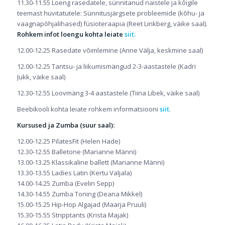
11.30-11.55 Loeng rasedatele, sünnitanud naistele ja kõigile
teemast huvitatutele: Sünnitusjärgsete probleemide (kõhu- ja
vaagnapõhjalihased) füsioteraapia (Reet Linkberg, väike saal).
Rohkem infot loengu kohta leiate
siit.
12.00-12.25 Rasedate võimlemine (Anne Välja, keskmine saal)
12.00-12.25 Tantsu- ja liikumismängud 2-3-aastastele (Kadri
Jukk, väike saal)
12.30-12.55 Loovmäng 3-4 aastastele (Tiina Libek, väike saal)
Beebikooli kohta leiate rohkem informatsiooni
siit
.
Kursused ja Zumba (suur saal):
12.00-12.25 PilatesFit (Helen Hade)
12.30-12.55 Balletone (Marianne Männi)
13.00-13.25 Klassikaline ballett (Marianne Männi)
13.30-13.55 Ladies Latin (Kertu Valjala)
14.00-14.25 Zumba (Evelin Sepp)
14.30-14.55 Zumba Toning (Deana Mikkel)
15.00-15.25 Hip-Hop Algajad (Maarja Pruuli)
15.30-15.55 Stripptants (Krista Majak)