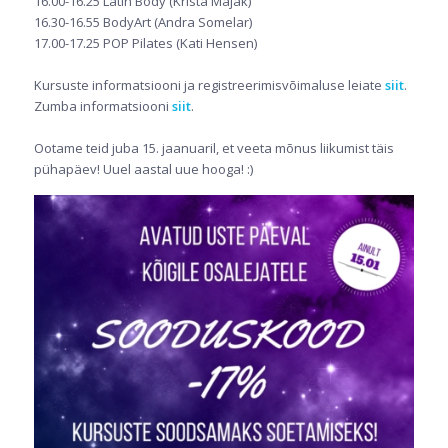
16.00-16.25 Latin Body (Krista Majak)
16.30-16.55 BodyArt (Andra Somelar)
17.00-17.25 POP Pilates (Kati Hensen)
Kursuste informatsiooni ja registreerimisvõimaluse leiate
siit
.
Zumba informatsiooni
siit
.
Ootame teid juba 15. jaanuaril, et veeta mõnus liikumist täis
pühapäev! Uuel aastal uue hooga! :)