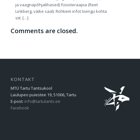
ja vaagnapõhjalihased) füsioteraapia (Reet
Linkberg, väike saal). Rohkem infot loengu kohta
siit. […]
Comments are closed.
KONTAKT
MTÜ Tartu Tantsukool
Laulupeo puiestee 19, 51006, Tartu
E-post:
info@tartutants.ee
Facebook