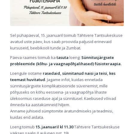
Sel pühapäeval, 15. jaanuaril toimub Tähtvere Tantsukeskuse
avatud uste päev, kus saab proovida paljusid erinevaid
kursuseid, beebikooli tunde ja Zumbat.
Päeva raames toimub ka
tasuta
loeng:
Sünnitusjärgsete
probleemide (kõhu- ja vaagnapõhjalihased) füsioteraapia.
Loengule ootame
rasedaid, sünnitanud naisi ja teisi, kes
teemast huvitatud
. Jagame infot, kuidas ennetada
sünnitusjärgsete komplikatsioonide süvenemist, mille
põhjuseks on kõhu eesseina- ja vaagnapõhja lihaste
ülekoormus raseduse ajal ja sünnitusel. Kaebused võivad
ilmneda ka aastakümneid hiljem.
Anname juhiseid sümptomite äratundmiseks ja teadmisi,
kuidas end aidata.
Loeng toimub
15. jaanuaril kl 11.30
Tähtvere Tantsukeskuse
väikses saalis (Laulupeo pst. 19).