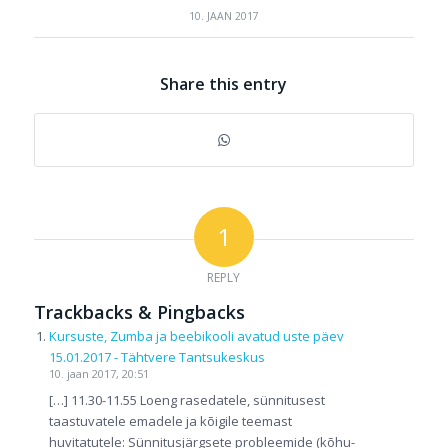
10. JAAN 2017
Share this entry
1
REPLY
Trackbacks & Pingbacks
Kursuste, Zumba ja beebikooli avatud uste päev
15.01.2017 - Tähtvere Tantsukeskus
10. jaan 2017, 20:51
[…] 11.30-11.55 Loeng rasedatele, sünnitusest
taastuvatele emadele ja kõigile teemast
huvitatutele: Sünnitusjärgsete probleemide (kõhu-