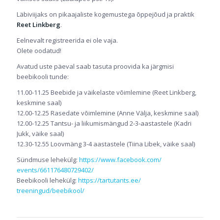
Läbiviijaks on pikaajaliste kogemustega õppejõud ja praktik
Reet Linkberg
.
Eelnevalt
registreerida ei ole vaja.
Olete oodatud!
Avatud uste päeval saab tasuta proovida ka järgmisi
beebikooli tunde:
11.00-11.25 Beebide ja väikelaste võimlemine (Reet Linkberg,
keskmine saal)
12.00-12.25 Rasedate võimlemine (Anne Välja, keskmine saal)
12.00-12.25 Tantsu- ja liikumismängud 2-3-aastastele (Kadri
Jukk, väike saal)
12.30-12.55 Loovmäng 3-4 aastastele (Tiina Libek, väike saal)
Sündmuse lehekülg:
https://www.facebook.com/
events/661176480729402/
Beebikooli lehekülg:
https://tartutants.ee/
treeningud/beebikool/