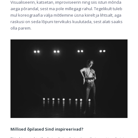
Visualiseerin, katsetan, improviseerin ning siis istun mõnda
aega põrandal, sest ma pole millegagi rahul. Tegelikult tuleb
mul koreograafia välja mõtlemine üsna kiirelt ja lihtsalt, aga
raskusi on seda lõpuni tervikuks kuulutada, sest alati saaks
olla parem.
Millised õpilased Sind inspireerivad?