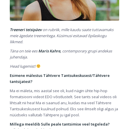
Treeneri teisipäev
on rubriik, mille kaudu saate tuttavamaks
meie ägedate treeneritega. Küsimusi esitavad õpilaskogu
liikmed.
Täna on teie ees
Maris Kahre,
contemporary grupi andekas
juhendaja.
Head lugemist!
Esimene mälestus Tähtvere Tantsukeskusest/Tähtvere
tantsijatest?
Ma ei mäleta, mis aastal see oli, kuid nägin ühte hip-hop
formatsiooni videot EDO võistlustelt. See tants seal videos oli
lihtsalt nii hea! Ma ei saanud aru, kuidas ma veel Tähtvere
Tantsukeskusest kuulnud polnud. Eks see ilmselt oligi algus ja
nüüdseks vallutab Tähtpere ju igal pool.
Millega meeldib Sulle peale tantsimise veel tegeleda?