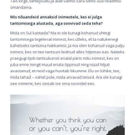
Täis kirge, tahtejõudu ja alati valmis sära silmis uusi teadmisi
omandama.
Mis nõuandeid annaksid inimestele, kes ei julge
tantsimisega alustada, aga soovivad seda teha?
Mida on Sul kaotada? Ma ei ole kunagi kohanud ühtegi
tantsimisega tegelevat inimest, kes ütleks, et ta natukenegi
kahetseks tantsima hakkamist. Ja ma olen kohanud väga palju
inimesi, kes on tee tantsuni leidnud alles hiljemas eas. Näiteks
praegugi õpib tantsukunsti erialal päris mitu inimest, kes on
juba enne mingit muud eriala õppinud ning nüüd hiljuti
avastanud, et neid väga huvitab liikumine. Elu on lühike, tee,
mida tahad – vahet pole, mida arvavad teised. Ära ole kunagi
see inimene, kes seisab ise oma soovidel ees.