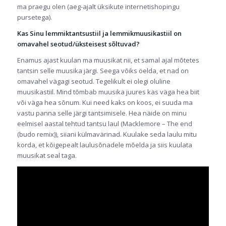
ma praegu olen (aeg-ajalt üksikute internetishopingu
pursetega).
Kas Sinu lemmiktantsustiil ja lemmikmuusikastiil on
omavahel seotud/üksteisest sõltuvad?
Enamus ajast kuulan ma muusikat nii, et samal ajal mõtetes
tantsin selle muusika järgi. Seega võiks öelda, et nad on
omavahel vägagi seotud. Tegelikult ei olegi oluline
muusikastiil. Mind tõmbab muusika juures kas väga hea biit
või väga hea sõnum. Kui need kaks on koos, ei suuda ma
vastu panna selle järgi tantsimisele. Hea näide on minu
eelmisel aastal tehtud tantsu laul (Macklemore – The end
(budo remix)), siiani külmavärinad. Kuulake seda laulu mitu
korda, et kõigepealt laulusõnadele mõelda ja siis kuulata
muusikat seal taga.