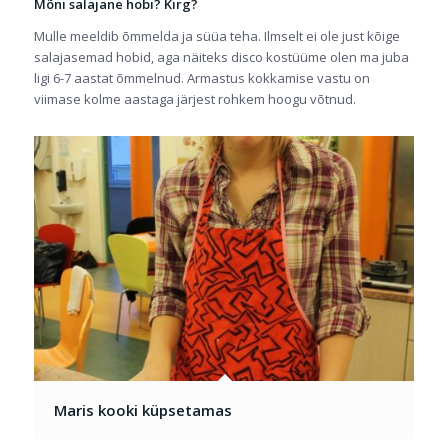
Mõni salajane hobi? Kirg?
Mulle meeldib õmmelda ja süüa teha. Ilmselt ei ole just kõige
salajasemad hobid, aga näiteks disco kostüüme olen ma juba
ligi 6-7 aastat õmmelnud. Armastus kokkamise vastu on
viimase kolme aastaga järjest rohkem hoogu võtnud.
Maris kooki küpsetamas