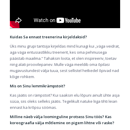
Kuidas Sa ennast treenerina kirjeldaksid?
Üks minu grupi tantsija kirjeldas mind kunagi kui „väga veidrat,
aga väga entusiastlikku treenerit, kes oma pehmusega
päästab maailma.“ Tahaksin loota, et olen inspireeriv, toetav
ning alati proovilepanev. Mulle väga meeldib oma õpilasi
mugavustundest välja tuua, sest sellistel hetkedel õpivad nad
kõige rohkem.
Mis on Sinu lemmikrämpstoit?
Kas jäätis on rämpstoit? Kui saaksin elu lõpuni ainult ühte asja
süüa, siis oleks selleks jäätis. Tegelikult natuke liiga tihti leian
ennast ka krõpsu söömas.
Milline näeb välja loominguline protsess Sinu töös? Kas
koreograafia välja mõtlemine on pigem lihtne või raske?