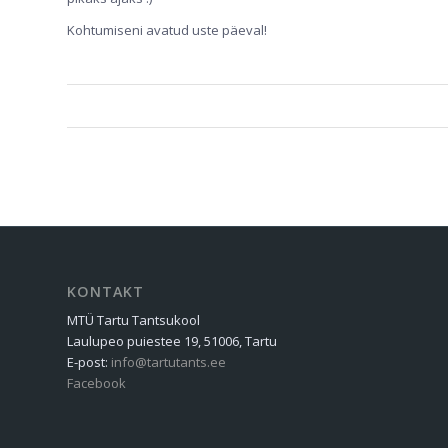
Kohtumiseni avatud uste päeval!
KONTAKT
MTÜ Tartu Tantsukool
Laulupeo puiestee 19, 51006, Tartu
E-post:
info@tartutants.ee
Facebook