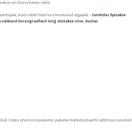
imalusi on Lõuna-Eestis vähe.
ntsijale, kuid sobib hästi ka innustunud algajale –
tundides õpitakse
väikseid koreograafiaid ning otsitakse viise, kuidas
ul). Ostes ühe korra pääsme, palume märkida lisainfo lahtrisse soovitud