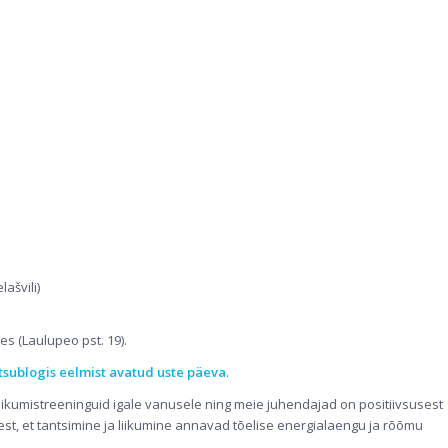
ašvili)
 (Laulupeo pst. 19).
tsublogis eelmist avatud uste päeva
.
iikumistreeninguid igale vanusele ning meie juhendajad on positiivsusest
, et tantsimine ja liikumine annavad tõelise energialaengu ja rõõmu