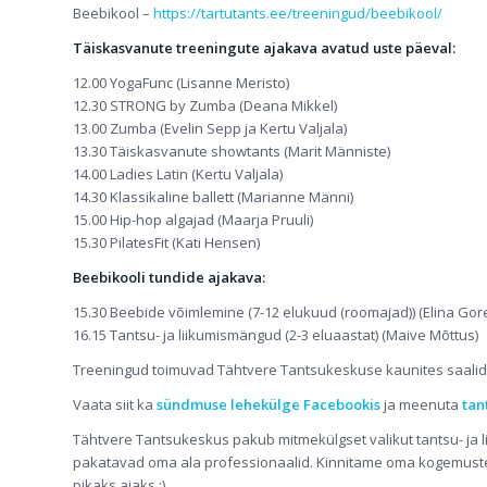
Beebikool –
https://tartutants.ee/
treeningud/beebikool/
Täiskasvanute treeningute ajakava avatud uste päeval:
12.00 YogaFunc (Lisanne Meristo)
12.30 STRONG by Zumba (Deana Mikkel)
13.00 Zumba (Evelin Sepp ja Kertu Valjala)
13.30 Täiskasvanute showt
ants (Marit Männiste)
14.00 Ladies Latin (Kertu Valjala)
14.30 Klassikaline ballett (Marianne Männi)
15.00 Hip-hop algajad (Maarja Pruuli)
15.30 PilatesFit (Kati Hensen)
Beebikooli tundide ajakava:
15.30 Beebide võimlemine (7-12 elukuud (roomajad)) (Elina Gorel
16.15 Tantsu- ja liikumismängud (2-3 eluaastat) (Maive Mõttus)
Treeningud toimuvad Tähtvere Tantsukeskuse kaunites saalides
Vaata siit ka
sündmuse lehekülge Facebookis
ja meenuta
tan
Tähtvere Tantsukeskus pakub mitmekülgset valikut tantsu- ja l
pakatavad oma ala professionaalid. Kinnitame oma kogemustest
pikaks ajaks :)