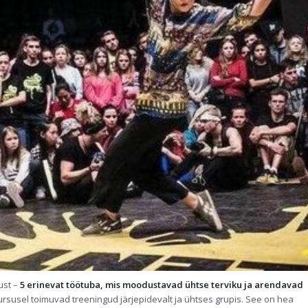
ust –
5 erinevat töötuba, mis moodustavad ühtse terviku ja arendavad
ursusel toimuvad treeningud järjepidevalt ja ühtses grupis. See on hea