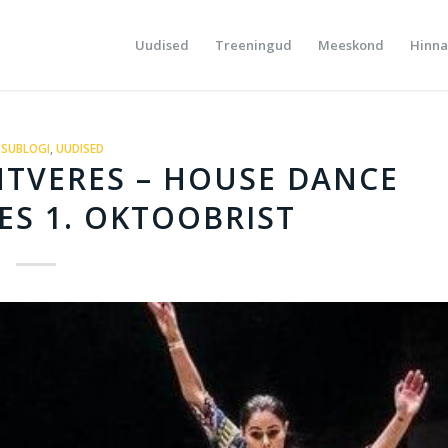
Uudised
Treeningud
Meeskond
Hinna
SUBLOGI
,
UUDISED
TVERES – HOUSE DANCE
ES 1. OKTOOBRIST