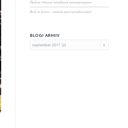
Õpilaste lõbusad mõtisklused tantsuõpetajatest
Back in Action – muljeid uuest tantsuhooajast!
BLOGI ARHIIV