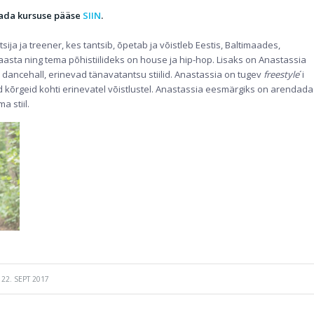
tada kursuse pääse
SIIN
.
sija ja treener, kes tantsib, õpetab ja võistleb Eestis, Baltimaades,
asta ning tema põhistiilideks on house ja hip-hop. Lisaks on Anastassia
 dancehall, erinevad tänavatantsu stiilid. Anastassia on tugev
freestyle
´i
 kõrgeid kohti erinevatel võistlustel. Anastassia eesmärgiks on arendada
a stiil.
22. SEPT 2017