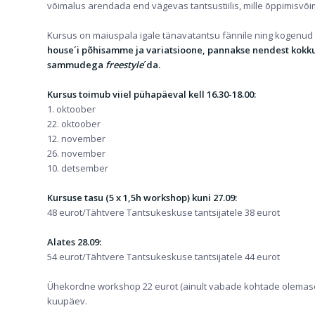
võimalus arendada end vägevas tantsustiilis, mille õppimisvõ
Kursus on maiuspala igale tänavatantsu fännile ning kogenud ta
house´i põhisamme ja variatsioone, pannakse nendest kokku 
sammudega
freestyle
´da.
Kursus toimub
viiel pühapäeval kell 16.30-18.00:
1. oktoober
22. oktoober
12. november
26. november
10. detsember
Kursuse tasu (5 x 1,5h workshop) kuni 27.09:
48 eurot/Tähtvere Tantsukeskuse tantsijatele 38 eurot
Alates 28.09:
54 eurot/Tähtvere Tantsukeskuse tantsijatele 44 eurot
Ühekordne workshop 22 eurot (ainult vabade kohtade olemasol
kuupäev.