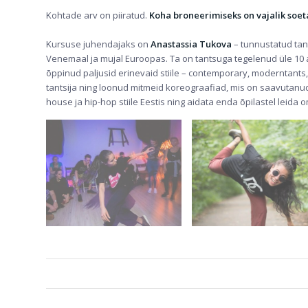
Kohtade arv on piiratud.
Koha broneerimiseks on vajalik soe
Kursuse juhendajaks on
Anastassia Tukova
– tunnustatud tant
Venemaal ja mujal Euroopas. Ta on tantsuga tegelenud üle 10 a
õppinud paljusid erinevaid stiile – contemporary, moderntants,
tantsija ning loonud mitmeid koreograafiad, mis on saavutanud
house ja hip-hop stiile Eestis ning aidata enda õpilastel leida om