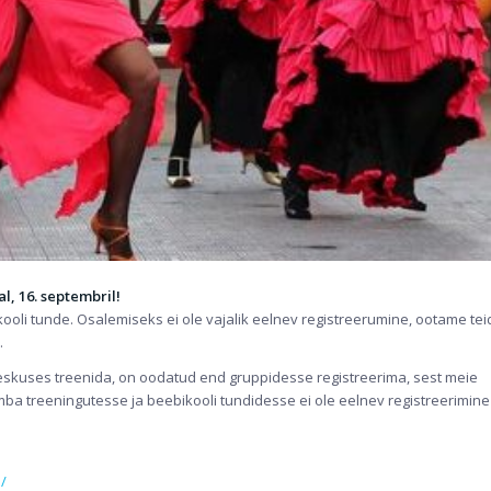
l, 16. septembril!
ooli tunde. Osalemiseks ei ole vajalik eelnev registreerumine, ootame tei
.
keskuses treenida, on oodatud end gruppidesse registreerima, sest meie
a treeningutesse ja beebikooli tundidesse ei ole eelnev registreerimine
/