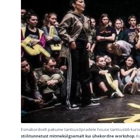
Esmakordselt pakume tantsusõpradele house tantsustiili kurs
stiilitunnetust mitmekülgsemalt kui ühekordne workshop.
K