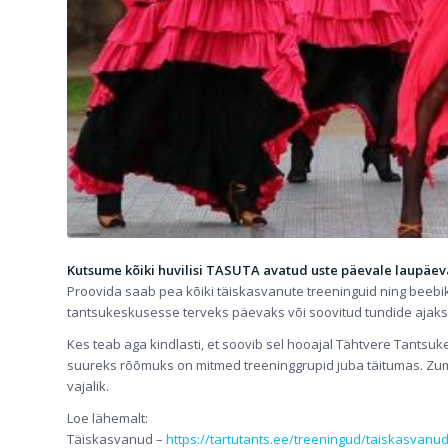
Kutsume kõiki huvilisi TASUTA avatud uste päevale laupäeva
Proovida saab pea kõiki täiskasvanute treeninguid ning beebik
tantsukeskusesse terveks päevaks või soovitud tundide ajaks
Kes teab aga kindlasti, et soovib sel hooajal Tähtvere Tantsu
suureks rõõmuks on mitmed treeninggrupid juba täitumas. Zumb
vajalik.
Loe lähemalt:
Täiskasvanud –
https://tartutants.ee/
treeningud/taiskasvanud