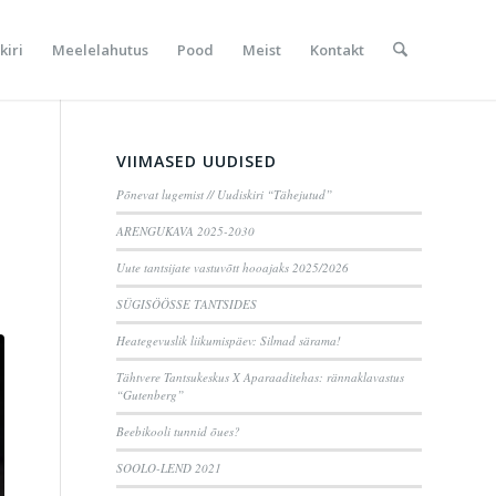
kiri
Meelelahutus
Pood
Meist
Kontakt
VIIMASED UUDISED
Põnevat lugemist // Uudiskiri “Tähejutud”
ARENGUKAVA 2025-2030
Uute tantsijate vastuvõtt hooajaks 2025/2026
SÜGISÖÖSSE TANTSIDES
Heategevuslik liikumispäev: Silmad särama!
Tähtvere Tantsukeskus X Aparaaditehas: rännaklavastus
“Gutenberg”
Beebikooli tunnid õues?
SOOLO-LEND 2021