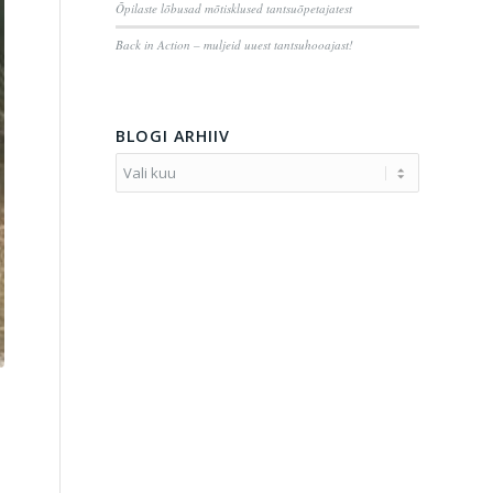
Õpilaste lõbusad mõtisklused tantsuõpetajatest
Back in Action – muljeid uuest tantsuhooajast!
BLOGI ARHIIV