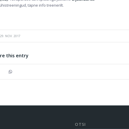
ühistreeningud, täpne info treenerilt.
29. NOV. 2017
re this entry
OTSI