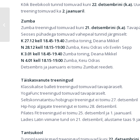
Kõik Beebikooli tunnid toimuvad kuni
22. detsembrini (k.a).
Uue
treening toimuvad ka
2. jaanuaril
.
Zumba
Gymnafest 2017 finaal
Zumba treeningud toimuvad kuni
21. detsembrini (k.a)
. Tavap
läbi tantsijate pilgu
Seoses pühadega toimuvad vahepeal tunnid järgmiselt:
K 27.12 kell 18.45-19.40
Zumba toning, Deana Mikkel
N 28.12 kell 18.15-19.00
Zumba, Keiu Odras või Evelin Sepp
K 3.01 kell 18.45-19.40
Zumba toning, Deana Mikkel
N 4.01 kell 18.15-19.00
Zumba, Keiu Odras
Detsembris ja jaanuaris ei toimu Zumbat reedeti.
Täiskasvanute treeningud
Klassikalise balleti treeningud toimuvad tavapäraselt.
YogaFunc treeningud toimuvad tavapäraselt.
Seltskonnatantsu hobigrupi treeningut ei toimu 27. detsembril
Hip-hop algajate treeningut ei toimu 28. detsembril.
Pilates Fit treeninguid ei toimu 25. detsembril ja 1. jaanuaril.
Ladies Latin viimane tund on 21. detsembril, alustame taas 9. 
Tantsukool
Tunniplaanijärgsed treeningud toimuvad kuni
22. detsembrini 