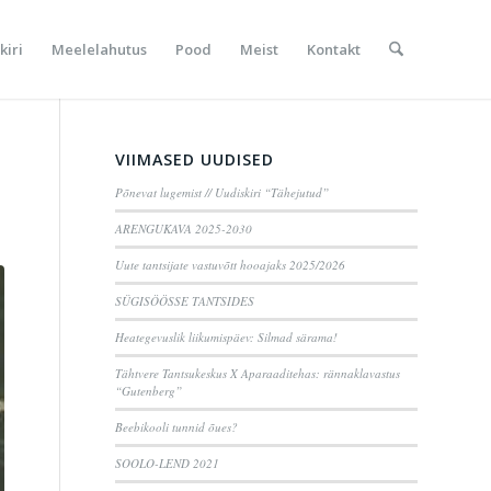
kiri
Meelelahutus
Pood
Meist
Kontakt
VIIMASED UUDISED
Põnevat lugemist // Uudiskiri “Tähejutud”
ARENGUKAVA 2025-2030
Uute tantsijate vastuvõtt hooajaks 2025/2026
SÜGISÖÖSSE TANTSIDES
Heategevuslik liikumispäev: Silmad särama!
Tähtvere Tantsukeskus X Aparaaditehas: rännaklavastus
“Gutenberg”
Beebikooli tunnid õues?
SOOLO-LEND 2021