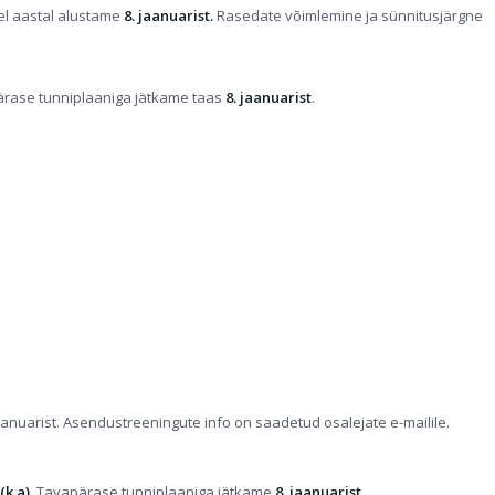
l aastal alustame
8. jaanuarist.
Rasedate võimlemine ja sünnitusjärgne
ärase tunniplaaniga jätkame taas
8. jaanuarist
.
jaanuarist. Asendustreeningute info on saadetud osalejate e-mailile.
(k.a)
. Tavapärase tunniplaaniga jätkame
8. jaanuarist
.