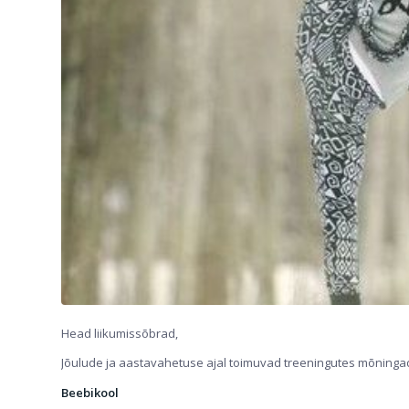
Head liikumissõbrad,
Jõulude ja aastavahetuse ajal toimuvad treeningutes mõning
Beebikool