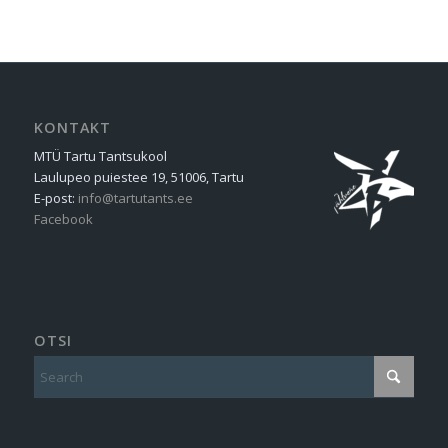
KONTAKT
MTÜ Tartu Tantsukool
Laulupeo puiestee 19, 51006, Tartu
E-post:
info@tartutants.ee
Facebook
OTSI