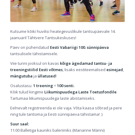
Kutsume kõiki huvilisi heategevuslikule tantsupäevale 14.
jaanuaril Tähtvere Tantsukeskuses!
Päev on pühendatud
Eesti Vabariigi 100. sünnipäeva
tantsulisele tähistamisele.
Viie tunni jooksul on kavas
kõige ägedamad tantsu- ja
treeningstiilid Eesti võtmes
, lisaks eestiteemalised
esinejad
,
mängutuba
ja
üllatused
!
Osalustasu:
1 treening
=
100 senti.
Kõik tulud kingime
Liikumispuudega Laste Toetusfondile
Tartumaa liikumispuudega laste abistamiseks.
Eelnevalt registreerida ei ole vaja. Võta kaasa sõbrad ja pere
ning tule tantsima ja Eesti sünnipäeva tähistama! :)
Suur saal:
11:00 Balletiga kauniks baleriiniks (Marianne Männi)