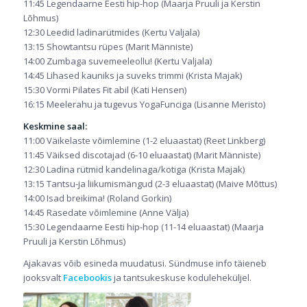
11:45 Legendaarne Eesti hip-hop (Maarja Pruuli ja Kerstin
Lõhmus)
12:30 Leedid ladinarütmides (Kertu Valjala)
13:15 Showtantsu rüpes (Marit Männiste)
14:00 Zumbaga suvemeeleollu! (Kertu Valjala)
14:45 Lihased kauniks ja suveks trimmi (Krista Majak)
15:30 Vormi Pilates Fit abil (Kati Hensen)
16:15 Meelerahu ja tugevus YogaFunciga (Lisanne Meristo)
Keskmine saal:
11:00 Väikelaste võimlemine (1-2 eluaastat) (Reet Linkberg)
11:45 Väiksed discotajad (6-10 eluaastat) (Marit Männiste)
12:30 Ladina rütmid kandelinaga/kotiga (Krista Majak)
13:15 Tantsu-ja liikumismängud (2-3 eluaastat) (Maive Mõttus)
14:00 Isad breikima! (Roland Gorkin)
14:45 Rasedate võimlemine (Anne Välja)
15:30 Legendaarne Eesti hip-hop (11-14 eluaastat) (Maarja
Pruuli ja Kerstin Lõhmus)
Ajakavas võib esineda muudatusi. Sündmuse info täieneb
jooksvalt
Facebookis
ja tantsukeskuse koduleheküljel.