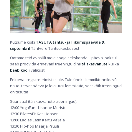
Kutsume kõiki
TASUTA tantsu- ja liikumispäevale 9.
septembril
Tähtvere Tantsukeskuses!
Ootame teid avasüli meie sooja seltskonda – päeva jooksul
saab proovida erinevaid treeninguid nii
täiskasvanute
kui ka
beebikooli
valikust!
Eelnevat registreerimist ei ole. Tule üheks lemmiktunniks või
naudi tervet päeva ja leia uusi lemmikuid, sest kõik treeningud
on tasuta!
Suur saal (täiskasvanute treeningud):
12:00 YogaFunc Lisanne Meristo
12:30 PilatesFit Kati Hensen
13:00 Ladies Latin Kertu Valjala
13:30 Hip-hop Maarja Pruuli