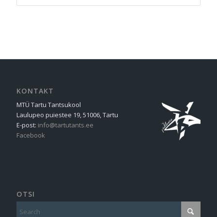
KONTAKT
MTÜ Tartu Tantsukool
Laulupeo puiestee 19, 51006, Tartu
E-post:
info@tartutants.ee
Facebook
OTSI