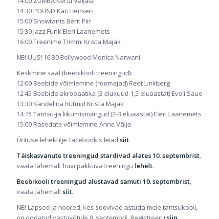
14:00 ZUMBA Kertu Valjala
14:30 POUND Kati Hensen
15:00 Showtants Berit Piir
15:30 Jazz Funk Eleri Laanemets
16:00 Treenime Trimmi Krista Majak
NB! UUS! 16:30 Bollywood Monica Narwani
Keskmine saal (beebikooli treeningud):
12:00 Beebide võimlemine (roomajad) Reet Linkberg
12:45 Beebide akrobaatika (3 elukuud-1,5 eluaastat) Eveli Saue
13:30 Kandelina Rütmid Krista Majak
14:15 Tantsu-ja liikumismängud (2-3 eluaastat) Eleri Laanemets
15:00 Rasedate võimlemine Anne Välja
Ürituse lehekülje Facebookis leiad
siit
.
Täiskasvanute treeningud stardivad alates 10. septembrist
,
vaata lähemalt huvi pakkuva treeningu
lehelt
.
Beebikooli treeningud alustavad samuti 10. septembrist
,
vaata lähemalt
siit
.
NB! Lapsed ja noored, kes soovivad astuda meie tantsukooli,
on oodatud vastuvõtule 8. septembril. Registreeru
siin
.